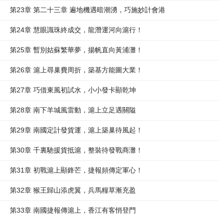
第23章 第二十三章 遍地機遇暗潮湧，巧施妙計會港
第24章 慧眼識珠終成交，龍潛運河向滬行！
第25章 暫別姑蘇繁華夢，揚帆直向黃浦灘！
第26章 滬上尋巢費周折，築基方能圖大業！
第27章 巧借東風初試水，小小發卡顯乾坤
第28章 南下羊城風雷動，滬上立足遇關隘
第29章 南國定計發貨運，滬上築巢待風起！
第30章 千裏馳援貨抵滬，整裝待發戰商灘！
第31章 初戰滬上顯鋒芒，捷報頻傳定軍心！
第32章 猴王歸山添虎翼，兵馬糧草漸充盈
第33章 南國捷報傳滬上，香江有客悄登門