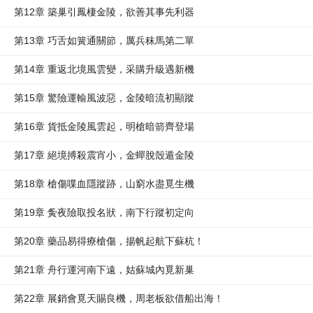
第12章 築巢引鳳棲金陵，欲善其事先利器
第13章 巧舌如簧通關節，厲兵秣馬第二單
第14章 重返北境風雲變，采購升級遇新機
第15章 驚險運輸風波惡，金陵暗流初顯蹤
第16章 貨抵金陵風雲起，明槍暗箭齊登場
第17章 絕境搏殺震宵小，金蟬脫殼遁金陵
第18章 槍傷喋血隱蹤跡，山窮水盡覓生機
第19章 夤夜險取投名狀，南下行蹤初定向
第20章 藥品易得療槍傷，揚帆起航下蘇杭！
第21章 舟行運河南下遠，姑蘇城內覓新巢
第22章 展銷會覓天賜良機，周老板欲借船出海！