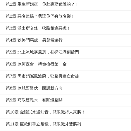
第1章 重生新婚夜，你肚裏孽種誰的？！
第2章 惡名遠揚？我讓你們身敗名裂！
第3章 派出所交鋒，狹路相逢惡虎！
第4章 狹路鬥惡虎，男兒當遠行
第5章 北上冰城寒風冽，初探江湖倒爺門
第6章 冰河夜會，搏命換得第一金
第7章 黑市銷贓風波惡，狹路再逢亡命徒
第8章 冰城暫蟄伏，圖謀新方向
第9章 巧取硬雜木，智闖鐵路關
第10章 金陵試水遇知音，慧眼識得未來將！
第11章 巨款到手立足穩，慧眼識才雙將雛