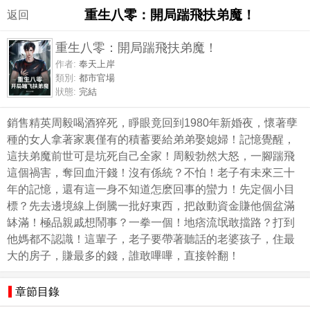
重生八零：開局踹飛扶弟魔！
返回
重生八零：開局踹飛扶弟魔！
作者:
奉天上岸
類別:
都市官場
狀態:
完結
銷售精英周毅喝酒猝死，睜眼竟回到1980年新婚夜，懷著孽
種的女人拿著家裏僅有的積蓄要給弟弟娶媳婦！記憶覺醒，
這扶弟魔前世可是坑死自己全家！周毅勃然大怒，一腳踹飛
這個禍害，奪回血汗錢！沒有係統？不怕！老子有未來三十
年的記憶，還有這一身不知道怎麽回事的蠻力！先定個小目
標？先去邊境線上倒騰一批好東西，把啟動資金賺他個盆滿
缽滿！極品親戚想鬧事？一拳一個！地痞流氓敢擋路？打到
他媽都不認識！這輩子，老子要帶著聽話的老婆孩子，住最
大的房子，賺最多的錢，誰敢嗶嗶，直接幹翻！
章節目錄