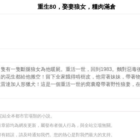
重生80，娶妻狼女，糧肉滿倉
隻有一隻斷腿狼女為他暖屍。重活一世，回到1983。麵對惡毒
裏的花生都給他搬空！留下全家餓得啃樹皮，他背著妹妹，帶著
獵雷達加人形獵犬！這是一個重活一世的窩囊廢帶著野性狼妻，
本完結全本都市官場類的小說。
有章節均為網友更新，屬發布者個人行為，與全站立場無關。
節有錯誤，請及時通知我們。您的熱心是對我們最大的支持。