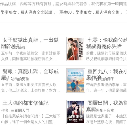
作品版權、內容等方麵有質疑，請及時與我們聯係，我們將在第一時間進
，娶妻狼女，糧肉滿倉全文閱讀
、
重生80，娶妻狼女，糧肉滿倉全集
、
女子監獄出真龍，一出獄
七零：偷我崗位
門幹坤動
我成廠長你哭啥
作者:
我要驗牌
作者:
明月幾時
五年前，李夜白被養父一家算計頂罪
前世，陳陽的母親是個扶
入獄，因醫術高明被秘密調往女...
己父親軋鋼廠廚師崗位拱手
警報：真龍出獄，全球戒
重回九八：我在
嚴！
風作浪
作者:
站街的男孩
作者:
任性的獅子
五年前，秦風女朋友江書雲被人欺
帶著許多遺憾的李華，重
負，他二話沒說，上去打斷了對方...
年。這一年，他還是個舔狗
王大強的都市修仙記
閻羅出關，我為
真龍
作者:
三劍開天門
作者:
黑夜不寂寞
【僅推薦成年讀者閱讀！】王大驢下
陳徹是世家棄子，本該沉
山後，進了一個全是女人的別墅...
在意外墜樓之後，覺醒了不