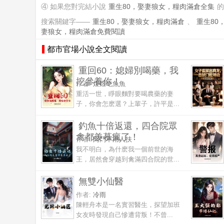
④ 如果您對完結小說
重生80，娶妻狼女，糧肉滿倉全集
的
搜索關鍵字——
重生80，娶妻狼女，糧肉滿倉
、
重生80
妻狼女，糧肉滿倉免費閱讀
都市官場小說全文閱讀
重回60：媳婦別喝藥，我
挖參養你！
作者:
煜煜吃魚魚
重活一世，睜眼麵對要喝農藥的妻
子，你會怎麽選？上輩子，許平是...
釣魚十倍返還，四合院眾
禽都羨慕瘋了！
作者:
阿鬥不用人扶
我不明白，為什麽我一個前世的海
王，居然會穿越到禽滿四合院的世...
無雙小仙醫
作者:
冷雨
陳輕舟本是一名實習醫生，探望加班
女友時發現自己慘遭背叛！不曾...