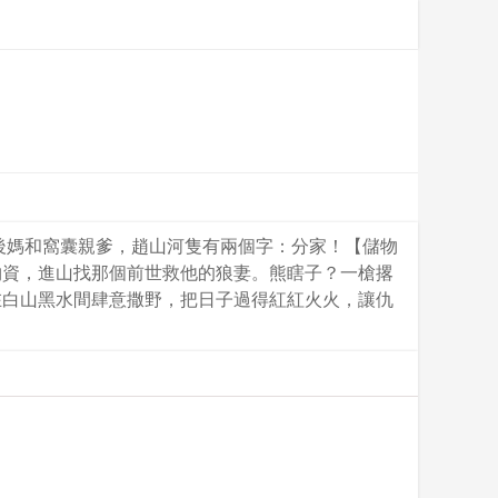
後媽和窩囊親爹，趙山河隻有兩個字：分家！【儲物
物資，進山找那個前世救他的狼妻。熊瞎子？一槍撂
在白山黑水間肆意撒野，把日子過得紅紅火火，讓仇