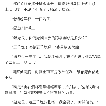
國家又非要搞什麽國庫券，還攤派到每個正式工頭
上……哎，不說了不說了，喝酒，喝酒。”
他端起酒杯，一口悶了。
張誠給他滿上：
“錢廠長，你們廠國庫券的認購金額是多少？”
“五千塊！整整五千塊啊！”盛昌楠苦著臉，
“這都快一年了……我硬著頭皮，東拚西湊，也就認購
了二百三十塊……”
國庫券認購，對國企而言是政治任務，紙箱廠自然逃
不掉。
張誠指尖在酒杯邊緣輕輕摩挲，片刻後，他抬眼看向
盛昌楠，語氣平靜卻帶著不容置疑的力量。
“錢廠長，這五千塊的指標，我全要了。你開個價。”