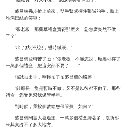
盛昌楠幾步搶上前來，雙手緊緊握住張誠的手，臉上
堆滿巴結的笑容：
“張老板，那藥草禮盒賣得那麽火，您怎麽突然不做
了？”
“出了點小狀況，暫時緩緩。”
盛昌楠登時苦了臉：“張老板，不瞞您說，廠裏可存了
一萬多個禮盒，您這突然不要了……”
張誠抽出手，輕輕拍了拍盛昌楠的胳膊：
“錢廠長，隻是暫時不做，又不是以後都不做了。那些
禮盒，您受累幫我保管半年。
到時候，我按個數給您保管費，如何？”
盛昌楠聞言大喜過望。一萬多個禮盒聽著多，沒折起
來其實占不了多大地方。