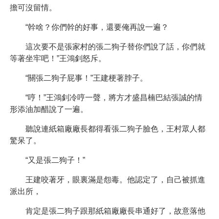
擔可沒留情。
“幹啥？你們幹的好事，還要俺再說一遍？
這次要不是張家村的張二狗子替你們說了話，你們就
等著坐牢吧！”王鴻釗怒斥。
“關張二狗子屁事！”王建梗著脖子。
“哼！”王鴻釗冷哼一聲，將方才盛昌楠巴結張誠的情
形添油加醋說了一遍。
聽說連紙箱廠廠長都得看張二狗子臉色，王村眾人都
驚呆了。
“又是張二狗子！”
王建咬著牙，眼裏滿是怨毒。他認定了，自己被抓進
派出所，
肯定是張二狗子跟那紙箱廠廠長串通好了，故意落他