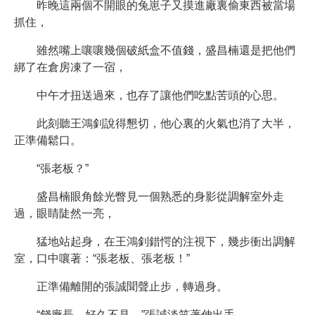
昨晚這兩個不開眼的兔崽子又摸進廠裏偷東西被當場
抓住，
雖然嘴上嚷嚷幾個破紙盒不值錢，盛昌楠還是把他們
綁了在倉房凍了一宿，
中午才扭送過來，也存了讓他們吃點苦頭的心思。
此刻聽王鴻釗說得懇切，他心裏的火氣也消了大半，
正準備鬆口。
“張老板？”
盛昌楠眼角餘光瞥見一個熟悉的身影從調解室外走
過，眼睛陡然一亮，
猛地站起身，在王鴻釗錯愕的注視下，幾步衝出調解
室，口中嚷著：“張老板、張老板！”
正準備離開的張誠聞聲止步，轉過身。
“錢廠長，好久不見。”張誠淡笑著伸出手。