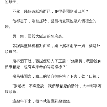
的麵子。
不然，幾個破紙箱而已，犯得著鬧到派出所？
他卻忘了，剛被抓時，盛昌楠隻讓他賠八個禮盒的
錢。
另一頭，國營大飯店的包廂裏。
張誠與盛昌楠相對而坐，桌上擺著兩菜一湯，酒是外
頭買的。
幾杯酒下肚，張誠便切入了正題：“錢廠長，我聽說你
們紙箱廠，也有國庫券的認購指標？”
盛昌楠聞言，臉上的笑容頓時垮了下去，歎了口氣：
“張老板，不瞞您說，我們紙箱廠的活計，大半都靠著
罐頭廠。
這幾年下來，根本就沒賺到幾個錢。