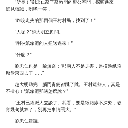
“所長！”劉忠仁敲了敲敞開的辦公室門，探頭進來，
瞧見張誠，咧嘴一笑，
“昨晚走失的那兩個王村村民，找到了！”
“人呢？”趙大明立刻問。
“剛被紙箱廠的人扭送過來！”
“什麽？”
劉忠仁也是一臉無奈：“那兩人不是走丟，是摸進紙箱
廠偷東西去了……”
趙大明聽完，腦門青筋都跳了跳。王村這些人，真是
不省心！“紙箱廠那邊怎麽說？”
“王村已經派人去談了。我看，要是紙箱廠不深究，教
育幾句就算了，別再把事情鬧大。”
劉忠仁建議。