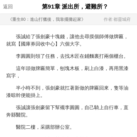
第91章 派出所，避難所？
返回
《重生80：進山打獵後，我靠擺攤起家》
作者:都靈城府
張誠給了張劍豪十塊錢，讓他去尋摸個師傅做牌匾，
就寫【國庫券回收中心】六個大字。
李圓圓則領了任務，去找木匠在鋪麵裏打兩個櫃台。
這年頭做牌匾簡單，刨塊木板，刷上白漆，再用黑漆
寫字，
半小時不到，張劍豪就扛著新做的牌匾回來，隻等油
漆晾幹便能掛上。
張誠讓張劍豪留下幫襯李圓圓，自己騎上自行車，直
奔縣醫院。
醫院二樓，采購部辦公室。