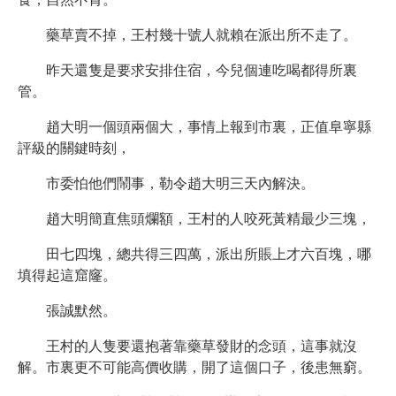
藥草賣不掉，王村幾十號人就賴在派出所不走了。
昨天還隻是要求安排住宿，今兒個連吃喝都得所裏
管。
趙大明一個頭兩個大，事情上報到市裏，正值阜寧縣
評級的關鍵時刻，
市委怕他們鬧事，勒令趙大明三天內解決。
趙大明簡直焦頭爛額，王村的人咬死黃精最少三塊，
田七四塊，總共得三四萬，派出所賬上才六百塊，哪
填得起這窟窿。
張誠默然。
王村的人隻要還抱著靠藥草發財的念頭，這事就沒
解。市裏更不可能高價收購，開了這個口子，後患無窮。