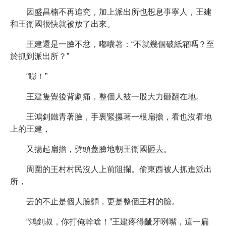
因盛昌楠不再追究，加上派出所也想息事寧人，王建
和王衛國很快就被放了出來。
王建還是一臉不忿，嘟囔著：“不就幾個破紙箱嗎？至
於抓到派出所？”
“嘭！”
王建隻覺後背劇痛，整個人被一股大力砸翻在地。
王鴻釗鐵青著臉，手裏緊攥著一根扁擔，看也沒看地
上的王建，
又揚起扁擔，劈頭蓋臉地朝王衛國砸去。
周圍的王村村民沒人上前阻攔。偷東西被人抓進派出
所，
丟的不止是個人臉麵，更是整個王村的臉。
“鴻釗叔，你打俺幹啥！”王建疼得齜牙咧嘴，這一扁