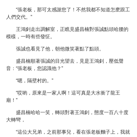
“張老板，那可太感謝您了！不然我都不知道怎麽跟工
人們交代。”
王鴻釗走出調解室，正瞧見盛昌楠對張誠點頭哈腰的
模樣，一時有些發怔。
張誠也看見了他，朝他微笑著點了點頭。
盛昌楠順著張誠的目光望去，見是王鴻釗，壓低聲
音：“張老板，您認識他？”
“嗯，隔壁村的。”
“哎喲，原來是一家人啊！這可真是大水衝了龍王
廟！”
盛昌楠哈哈一笑，轉頭對著王鴻釗，態度一百八十度
大轉彎，
“這位大兄弟，之前那事兒，看在張老板麵子上，我就