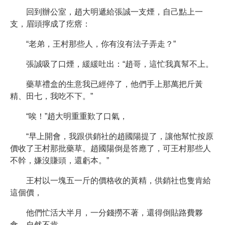
回到辦公室，趙大明遞給張誠一支煙，自己點上一
支，眉頭擰成了疙瘩：
“老弟，王村那些人，你有沒有法子弄走？”
張誠吸了口煙，緩緩吐出：“趙哥，這忙我真幫不上。
藥草禮盒的生意我已經停了，他們手上那萬把斤黃
精、田七，我吃不下。”
“唉！”趙大明重重歎了口氣，
“早上開會，我跟供銷社的趙國陽提了，讓他幫忙按原
價收了王村那批藥草。趙國陽倒是答應了，可王村那些人
不幹，嫌沒賺頭，還虧本。”
王村以一塊五一斤的價格收的黃精，供銷社也隻肯給
這個價，
他們忙活大半月，一分錢撈不著，還得倒貼路費夥
食，自然不肯。