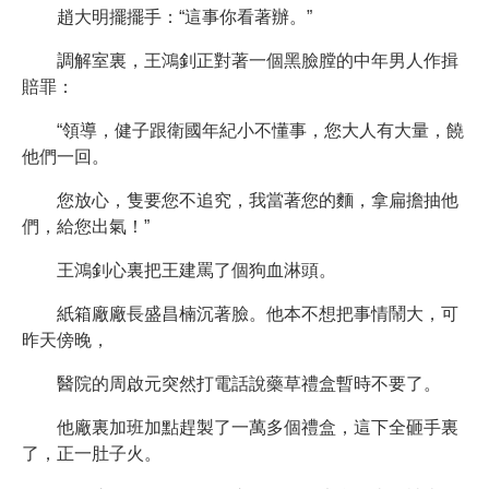
趙大明擺擺手：“這事你看著辦。”
調解室裏，王鴻釗正對著一個黑臉膛的中年男人作揖
賠罪：
“領導，健子跟衛國年紀小不懂事，您大人有大量，饒
他們一回。
您放心，隻要您不追究，我當著您的麵，拿扁擔抽他
們，給您出氣！”
王鴻釗心裏把王建罵了個狗血淋頭。
紙箱廠廠長盛昌楠沉著臉。他本不想把事情鬧大，可
昨天傍晚，
醫院的周啟元突然打電話說藥草禮盒暫時不要了。
他廠裏加班加點趕製了一萬多個禮盒，這下全砸手裏
了，正一肚子火。