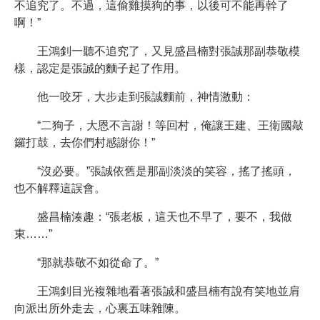
不追究了。不過，這偷雞摸狗的事，以後可不能再幹了
啊！”
王鴻釗一聽不追究了，又見盛昌楠對張誠那副恭敬模
樣，認定是張誠的麵子起了作用。
他一咬牙，大步走到張誠麵前，神情激動：
“二狗子，大恩不言謝！等回村，俺讓王建、王衛國敲
鑼打鼓，去你們村感謝你！”
“沒必要。”張誠依舊是那副淡淡的笑容，搖了搖頭，
也不解釋這誤會。
盛昌楠湊趣：“張老板，這天也不早了，要不，我做
東……”
“那就恭敬不如從命了。”
王鴻釗目光複雜地看著張誠和盛昌楠有說有笑地並肩
向派出所外走去，心裏五味雜陳。