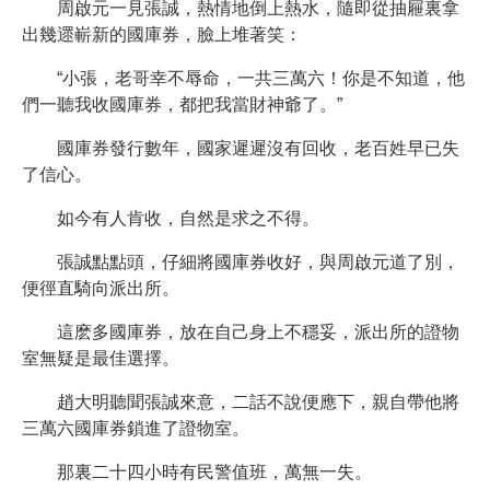
周啟元一見張誠，熱情地倒上熱水，隨即從抽屜裏拿
出幾遝嶄新的國庫券，臉上堆著笑：
“小張，老哥幸不辱命，一共三萬六！你是不知道，他
們一聽我收國庫券，都把我當財神爺了。”
國庫券發行數年，國家遲遲沒有回收，老百姓早已失
了信心。
如今有人肯收，自然是求之不得。
張誠點點頭，仔細將國庫券收好，與周啟元道了別，
便徑直騎向派出所。
這麽多國庫券，放在自己身上不穩妥，派出所的證物
室無疑是最佳選擇。
趙大明聽聞張誠來意，二話不說便應下，親自帶他將
三萬六國庫券鎖進了證物室。
那裏二十四小時有民警值班，萬無一失。