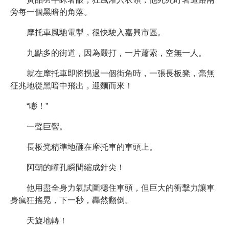
旁每一個黑暗的角落。
摩托車風馳電掣，很快駛入嘉興市區。
九點多的街道，因為嚴打，一片蕭索，空無一人。
就在摩托車即將拐過一個街角時，一張長板凳，毫無
征兆地從黑暗中飛出，迎麵而來！
“嘭！”
一聲巨響。
長板凳精準地砸在摩托車的車頭上。
阿朝的瞳孔瞬間縮成針尖！
他用盡全身力氣試圖穩住車頭，但巨大的衝擊力讓車
身瘋狂搖晃，下一秒，轟然翻倒。
天旋地轉！