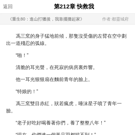
第212章 快救我
返回
《重生80：進山打獵後，我靠擺攤起家》
作者:都靈城府
馮三窯的身子猛地前傾，那隻沒受傷的左臂在空中劃
出一道殘忍的弧線。
“啪！”
清脆的耳光聲，在死寂的病房裏炸響。
他一耳光狠狠扇在麵前青年的臉上。
“特娘的！”
馮三窯雙目赤紅，狀若瘋虎，唾沫星子噴了青年一
臉。
“老子好吃好喝養著你們，養了整整八年！”
“現在，你們連一個黃品羽都找不到！”