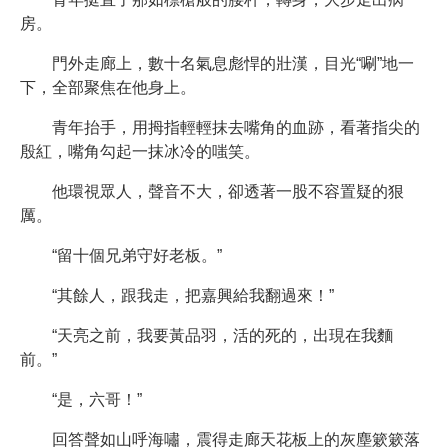
房。
門外走廊上，數十名氣息彪悍的壯漢，目光“唰”地一
下，全部聚焦在他身上。
青年抬手，用拇指輕輕抹去嘴角的血跡，看著指尖的
殷紅，嘴角勾起一抹冰冷的嗤笑。
他環視眾人，聲音不大，卻透著一股不容置疑的狠
厲。
“留十個兄弟守好老板。”
“其餘人，跟我走，把嘉興給我翻過來！”
“天亮之前，我要黃品羽，活的死的，出現在我麵
前。”
“是，六哥！”
回答聲如山呼海嘯，震得走廊天花板上的灰塵簌簌落