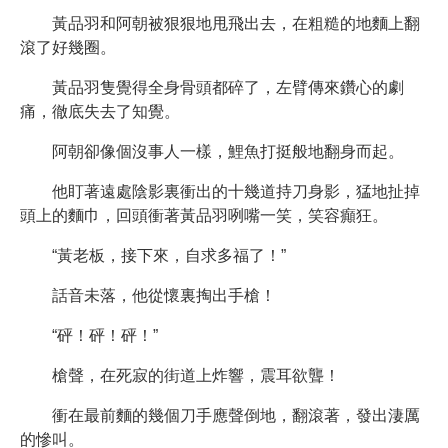
黃品羽和阿朝被狠狠地甩飛出去，在粗糙的地麵上翻
滾了好幾圈。
黃品羽隻覺得全身骨頭都碎了，左臂傳來鑽心的劇
痛，徹底失去了知覺。
阿朝卻像個沒事人一樣，鯉魚打挺般地翻身而起。
他盯著遠處陰影裏衝出的十幾道持刀身影，猛地扯掉
頭上的麵巾，回頭衝著黃品羽咧嘴一笑，笑容癲狂。
“黃老板，接下來，自求多福了！”
話音未落，他從懷裏掏出手槍！
“砰！砰！砰！”
槍聲，在死寂的街道上炸響，震耳欲聾！
衝在最前麵的幾個刀手應聲倒地，翻滾著，發出淒厲
的慘叫。