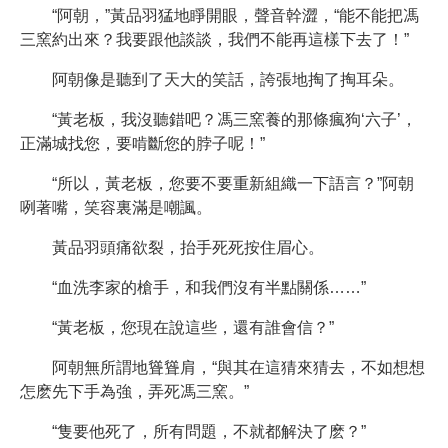
“阿朝，”黃品羽猛地睜開眼，聲音幹澀，“能不能把馮
三窯約出來？我要跟他談談，我們不能再這樣下去了！”
阿朝像是聽到了天大的笑話，誇張地掏了掏耳朵。
“黃老板，我沒聽錯吧？馮三窯養的那條瘋狗‘六子’，
正滿城找您，要啃斷您的脖子呢！”
“所以，黃老板，您要不要重新組織一下語言？”阿朝
咧著嘴，笑容裏滿是嘲諷。
黃品羽頭痛欲裂，抬手死死按住眉心。
“血洗李家的槍手，和我們沒有半點關係……”
“黃老板，您現在說這些，還有誰會信？”
阿朝無所謂地聳聳肩，“與其在這猜來猜去，不如想想
怎麽先下手為強，弄死馮三窯。”
“隻要他死了，所有問題，不就都解決了麽？”