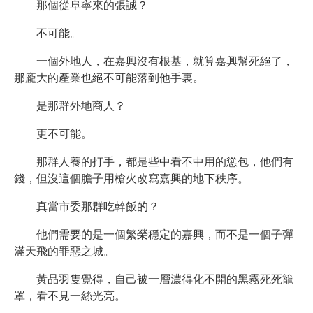
那個從阜寧來的張誠？
不可能。
一個外地人，在嘉興沒有根基，就算嘉興幫死絕了，
那龐大的產業也絕不可能落到他手裏。
是那群外地商人？
更不可能。
那群人養的打手，都是些中看不中用的慫包，他們有
錢，但沒這個膽子用槍火改寫嘉興的地下秩序。
真當市委那群吃幹飯的？
他們需要的是一個繁榮穩定的嘉興，而不是一個子彈
滿天飛的罪惡之城。
黃品羽隻覺得，自己被一層濃得化不開的黑霧死死籠
罩，看不見一絲光亮。