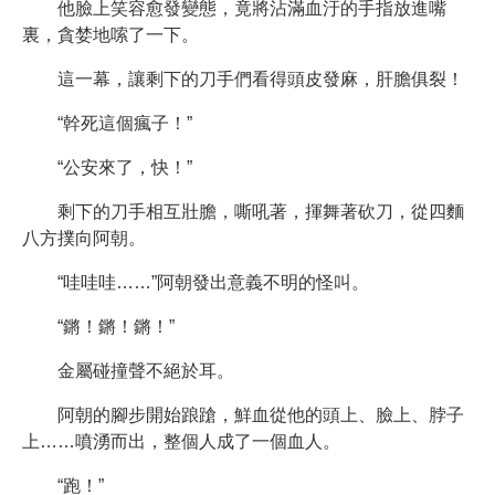
他臉上笑容愈發變態，竟將沾滿血汙的手指放進嘴
裏，貪婪地嗦了一下。
這一幕，讓剩下的刀手們看得頭皮發麻，肝膽俱裂！
“幹死這個瘋子！”
“公安來了，快！”
剩下的刀手相互壯膽，嘶吼著，揮舞著砍刀，從四麵
八方撲向阿朝。
“哇哇哇……”阿朝發出意義不明的怪叫。
“鏘！鏘！鏘！”
金屬碰撞聲不絕於耳。
阿朝的腳步開始踉蹌，鮮血從他的頭上、臉上、脖子
上……噴湧而出，整個人成了一個血人。
“跑！”