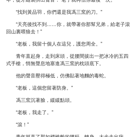
“找到黃品羽，你們還是我馮三窯的刀。”
“天亮後找不到……你，就帶著你那幫兄弟，給老子滾
回山裏喂狼去！”
“老板，我留十個人在這兒，護您周全。”
青年直起身，走到床頭，從腰間拔出一把冰冷的五四
式手槍，悄無聲息地塞進馮三窯的枕頭底下。
他的聲音壓得極低，仿佛貼著地麵的毒蛇。
“老板，這個您留著防身。”
馮三窯沉著臉，緩緩點頭。
“老板，我走了。”
“滾！”
青年挺直了那如標槍般的腰杆，轉身，大步走出病