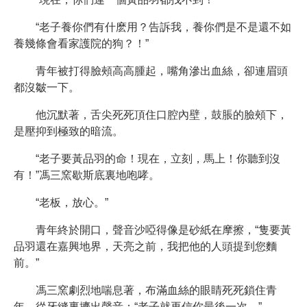
“老子養你們有什麽用？告訴我，養你們是不是還不如
養幾條會看家護院的狗？！”
青年被打得臉頰高高腫起，嘴角滲出血絲，卻連眉頭
都沒皺一下。
他沉默著，舌尖死死頂住口腔內壁，鼓脹的臉頰下，
是壓抑到極致的暗流。
“老子要黃品羽的命！現在，立刻，馬上！你聽到沒
有！”馮三窯歇斯底裏地咆哮。
“老板，放心。”
青年終於開口，聲音沙啞得像是砂紙在摩擦，“隻要黃
品羽還在嘉興地界，天亮之前，我把他的人頭提到您麵
前。”
馮三窯劇烈地喘息著，布滿血絲的眼睛死死鎖住青
年，從牙縫裏擠出聲音：“老子就再信你最後一次。”