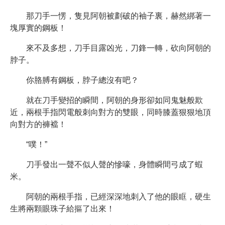
那刀手一愣，隻見阿朝被劃破的袖子裏，赫然綁著一
塊厚實的鋼板！
來不及多想，刀手目露凶光，刀鋒一轉，砍向阿朝的
脖子。
你胳膊有鋼板，脖子總沒有吧？
就在刀手變招的瞬間，阿朝的身形卻如同鬼魅般欺
近，兩根手指閃電般刺向對方的雙眼，同時膝蓋狠狠地頂
向對方的褲襠！
“噗！”
刀手發出一聲不似人聲的慘嚎，身體瞬間弓成了蝦
米。
阿朝的兩根手指，已經深深地刺入了他的眼眶，硬生
生將兩顆眼珠子給摳了出來！