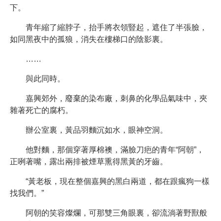
下。
青年縮了縮脖子，抬手將衣領豎起，遮住了半張臉，
如同黑夜中的孤狼，消失在樓梯口的陰影裏。
……
與此同時。
嘉興郊外，廢棄的染布廠，刺鼻的化學品氣味中，夾
雜著死亡的腐朽。
辦公室裏，黃品羽麵沉如水，眼神空洞。
他對麵，那個穿著厚棉襖，滿臉刀疤的青年“阿朝”，
正咧著嘴，露出兩排被煙草熏得黑黃的牙齒。
“黃老板，現在整個嘉興的黑白兩道，都在跟瘋狗一樣
找我們。”
阿朝的笑容燦爛，可那雙三角眼裏，卻流淌著野獸般