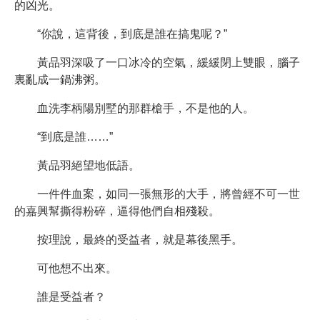
的凶光。
“你說，這背後，到底是誰在搞鬼呢？”
黃品羽深吸了一口冰冷的空氣，緩緩閉上雙眼，腦子
裏亂成一鍋沸粥。
血洗李柄陽別墅的那群槍手，不是他的人。
“到底是誰……”
黃品羽絕望地低語。
一件件血案，如同一張無形的大手，將曾經不可一世
的嘉興幫撕得粉碎，逼得他們自相殘殺。
按理說，最終的受益者，就是幕後黑手。
可他想不出來。
誰是受益者？