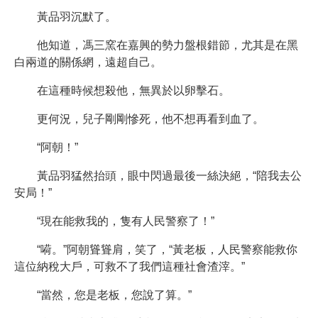
黃品羽沉默了。
他知道，馮三窯在嘉興的勢力盤根錯節，尤其是在黑
白兩道的關係網，遠超自己。
在這種時候想殺他，無異於以卵擊石。
更何況，兒子剛剛慘死，他不想再看到血了。
“阿朝！”
黃品羽猛然抬頭，眼中閃過最後一絲決絕，“陪我去公
安局！”
“現在能救我的，隻有人民警察了！”
“嗬。”阿朝聳聳肩，笑了，“黃老板，人民警察能救你
這位納稅大戶，可救不了我們這種社會渣滓。”
“當然，您是老板，您說了算。”