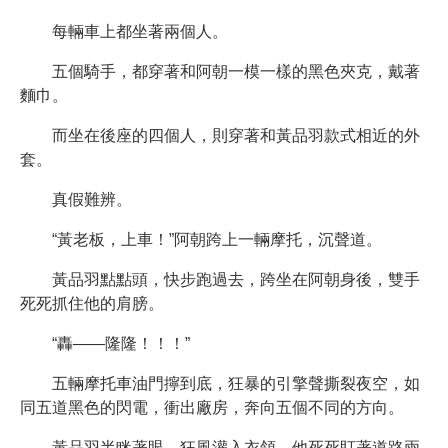
每輛車上都坐著兩個人。
五個騎手，都穿著和阿朝一模一樣的黑色夾克，戴著
麵巾。
而坐在後座的四個人，則穿著和黃品羽款式相近的外
套。
真假難辨。
“黃老板，上車！”阿朝跨上一輛摩托，沉聲道。
黃品羽點點頭，快步跑過去，跨坐在阿朝身後，雙手
死死抓住他的肩膀。
“轟——隆隆！！！”
五輛摩托車油門擰到底，狂暴的引擎聲撕裂夜空，如
同五道黑色的閃電，衝出廠房，奔向五個不同的方向。
黃品羽半眯著眼，狂風灌入衣領，他死死盯著道路兩