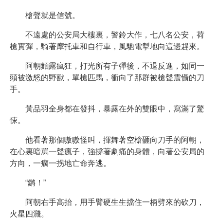
槍聲就是信號。
不遠處的公安局大樓裏，警鈴大作，七八名公安，荷
槍實彈，騎著摩托車和自行車，風馳電掣地向這邊趕來。
阿朝麵露瘋狂，打光所有子彈後，不退反進，如同一
頭被激怒的野獸，單槍匹馬，衝向了那群被槍聲震懾的刀
手。
黃品羽全身都在發抖，暴露在外的雙眼中，寫滿了驚
悚。
他看著那個嗷嗷怪叫，揮舞著空槍砸向刀手的阿朝，
在心裏暗罵一聲瘋子，強撐著劇痛的身體，向著公安局的
方向，一瘸一拐地亡命奔逃。
“鏘！”
阿朝右手高抬，用手臂硬生生擋住一柄劈來的砍刀，
火星四濺。