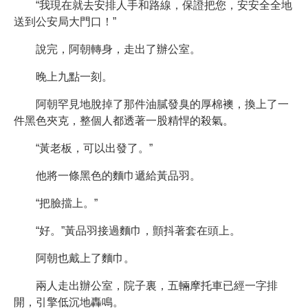
“我現在就去安排人手和路線，保證把您，安安全全地
送到公安局大門口！”
說完，阿朝轉身，走出了辦公室。
晚上九點一刻。
阿朝罕見地脫掉了那件油膩發臭的厚棉襖，換上了一
件黑色夾克，整個人都透著一股精悍的殺氣。
“黃老板，可以出發了。”
他將一條黑色的麵巾遞給黃品羽。
“把臉擋上。”
“好。”黃品羽接過麵巾，顫抖著套在頭上。
阿朝也戴上了麵巾。
兩人走出辦公室，院子裏，五輛摩托車已經一字排
開，引擎低沉地轟鳴。