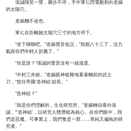
張誠嗤笑一聲，腳步不停，手中軍匕閃電般刺向老嫗
的太陽穴。
老嫗麵不改色。
軍匕在距離她太陽穴三寸的地方停下。
“坐下聊聊吧。”老嫗聲音低沉，“我都八十三了，沒力
氣跟你們年輕人折騰了。”
“你是誰？”張誠的聲音沒有一絲溫度。
“中村三井姬。”老嫗眼神複雜地看著麵前的武士
刀，“曾任帝國‘造神組’組長。”
“造神組？”
“就是你們理解的，生化研究所。”老嫗轉頭看向張
誠，“‘造神組’，以研究人體潛能為核心。在你們眼中，我
們是惡魔。可事實上，我們隻是一群……單純又偏執的研
究者。”