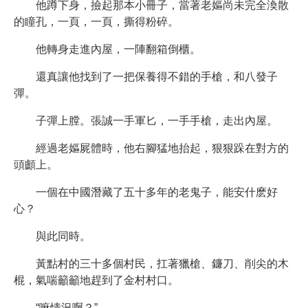
他蹲下身，撿起那本小冊子，當著老嫗尚未完全渙散
的瞳孔，一頁，一頁，撕得粉碎。
他轉身走進內屋，一陣翻箱倒櫃。
還真讓他找到了一把保養得不錯的手槍，和八發子
彈。
子彈上膛。張誠一手軍匕，一手手槍，走出內屋。
經過老嫗屍體時，他右腳猛地抬起，狠狠跺在對方的
頭顱上。
一個在中國潛藏了五十多年的老鬼子，能安什麽好
心？
與此同時。
黃點村的三十多個村民，扛著獵槍、鐮刀、削尖的木
棍，氣喘籲籲地趕到了金村村口。
“嘛情況啊？”