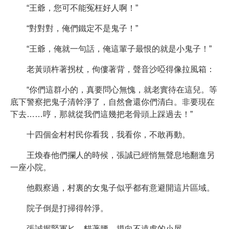
“王爺，您可不能冤枉好人啊！”
“對對對，俺們鐵定不是鬼子！”
“王爺，俺就一句話，俺這輩子最恨的就是小鬼子！”
老黃頭杵著拐杖，佝僂著背，聲音沙啞得像拉風箱：
“你們這群小的，真要問心無愧，就老實待在這兒。等
底下警察把鬼子清幹淨了，自然會還你們清白。非要現在
下去……哼，那就從我們這幾把老骨頭上踩過去！”
十四個金村村民你看我，我看你，不敢再動。
王煥春他們攔人的時候，張誠已經悄無聲息地翻進另
一座小院。
他觀察過，村裏的女鬼子似乎都有意避開這片區域。
院子倒是打掃得幹淨。
張誠握緊軍匕，貓著腰，摸向不遠處的小屋。