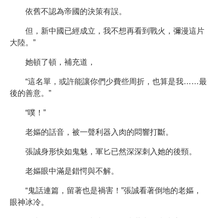
依舊不認為帝國的決策有誤。
但，新中國已經成立，我不想再看到戰火，彌漫這片
大陸。”
她頓了頓，補充道，
“這名單，或許能讓你們少費些周折，也算是我……最
後的善意。”
“噗！”
老嫗的話音，被一聲利器入肉的悶響打斷。
張誠身形快如鬼魅，軍匕已然深深刺入她的後頸。
老嫗眼中滿是錯愕與不解。
“鬼話連篇，留著也是禍害！”張誠看著倒地的老嫗，
眼神冰冷。