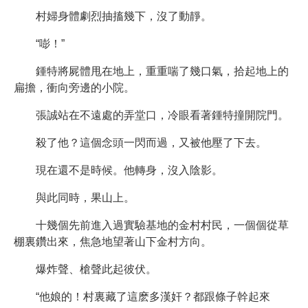
村婦身體劇烈抽搐幾下，沒了動靜。
“嘭！”
鍾特將屍體甩在地上，重重喘了幾口氣，拾起地上的
扁擔，衝向旁邊的小院。
張誠站在不遠處的弄堂口，冷眼看著鍾特撞開院門。
殺了他？這個念頭一閃而過，又被他壓了下去。
現在還不是時候。他轉身，沒入陰影。
與此同時，果山上。
十幾個先前進入過實驗基地的金村村民，一個個從草
棚裏鑽出來，焦急地望著山下金村方向。
爆炸聲、槍聲此起彼伏。
“他娘的！村裏藏了這麽多漢奸？都跟條子幹起來