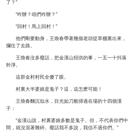
了？”
“咋辦？咱們咋辦？”
“回村！馬上回村！”
他們剛要動身，王煥春帶著幾個老頭從草棚裏出來，
攔住了去路。
王煥春沒多廢話，把金漢山招供的事，一五一十抖落
幹淨。
這群金村村民全傻了眼。
村裏大半婆娘是鬼子？這，這怎麽可能！
王煥春麵沉似水，目光如刀般掃過在場的十四個漢
子：
“金漢山說，村裏婆娘多數是鬼子。但，不代表你們中
間，就沒混著雜碎。廢話我不多說，我信不過你們。”