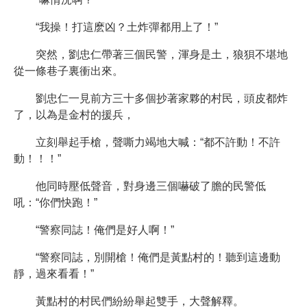
“我操！打這麽凶？土炸彈都用上了！”
突然，劉忠仁帶著三個民警，渾身是土，狼狽不堪地
從一條巷子裏衝出來。
劉忠仁一見前方三十多個抄著家夥的村民，頭皮都炸
了，以為是金村的援兵，
立刻舉起手槍，聲嘶力竭地大喊：“都不許動！不許
動！！！”
他同時壓低聲音，對身邊三個嚇破了膽的民警低
吼：“你們快跑！”
“警察同誌！俺們是好人啊！”
“警察同誌，別開槍！俺們是黃點村的！聽到這邊動
靜，過來看看！”
黃點村的村民們紛紛舉起雙手，大聲解釋。