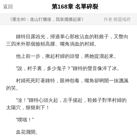
第168章 名單碎裂
返回
《重生80：進山打獵後，我靠擺攤起家》
作者:都靈城府
鍾特目露凶光，掃過掌心那枚沾血的鞋錐子，又瞥向
三四米外那個臉頰高腫、嘴角淌血的村婦。
他上前一步，揪起村婦的頭發，將她提溜起來。
“說，村子裏，多少鬼子？”鍾特的聲音像淬了冰。
村婦死死盯著鍾特，眼神怨毒，嘴角卻咧開一抹譏諷
的笑。
“淦！”鍾特心頭火起，左手揚起，鞋錐子對準村婦的
太陽穴，狠狠刺下！
“噗嗤！”
血花濺開。