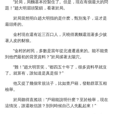
“於局，局麵基本控製住了。但是，現在有個最大的問
題！”趙大明眉頭緊鎖，看著於局。
於局當然明白趙大明指的是什麽，甄別鬼子，這才是
最頭疼的。
金村現在還有近三百口人，天曉得裏麵還混著多少披
著人皮的豺狼。
“金村的村民，多數是當年從北邊遷過來的。能不能查
到他們最初的背景資料？”於局揉著太陽穴。
“難！”趙大明苦笑，“都四五十年了，很多資料早就沒
了。就算有，誰知道是真是假？”
他又提了幾個常規法子，比如查戶籍，發動群眾互相
檢舉。
於局聽得直搖頭：“戶籍能說明什麽？至於檢舉，現在
這情況，誰還敢信誰？別到時候自己人先亂起來！”