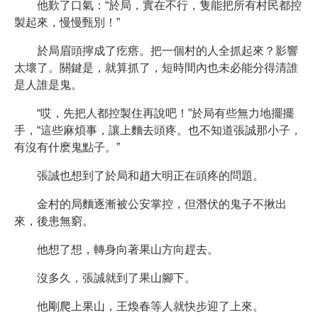
他歎了口氣：“於局，實在不行，隻能把所有村民都控
製起來，慢慢甄別！”
於局眉頭擰成了疙瘩。把一個村的人全抓起來？影響
太壞了。關鍵是，就算抓了，短時間內也未必能分得清誰
是人誰是鬼。
“哎，先把人都控製住再說吧！”於局有些無力地擺擺
手，“這些麻煩事，讓上麵去頭疼。也不知道張誠那小子，
有沒有什麽鬼點子。”
張誠也想到了於局和趙大明正在頭疼的問題。
金村的局麵逐漸被公安掌控，但潛伏的鬼子不揪出
來，後患無窮。
他想了想，轉身向著果山方向趕去。
沒多久，張誠就到了果山腳下。
他剛爬上果山，王煥春等人就快步迎了上來。