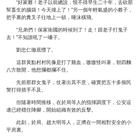
“好家夥！老子以前總說，恨不得早生二十年，去砍那
幫畜生的腦袋！今天撞上了！”另一個年輕氣盛的小夥子，
把手裏的糞叉子往地上一頓，唾沫橫飛。
“兄弟們！保家衛國的時候到了！走！跟老子打鬼子
去！”不知誰吼了一嗓子。
劉忠仁徹底懵了。
這群黃點村村民像是打了雞血，嗷嗷怪叫著，朝四麵
八方散開，他想攔都攔不住。
先前那群女鬼子，仗著出其不意，確實把五十多個民
警打得措手不及。
但隨著時間推移，在於局等人的指揮調度下，公安這
邊已經穩住陣腳，開始組織有效的反擊。
此刻，於局、趙大明等人，正擠在一間相對安全的小
平房裏。