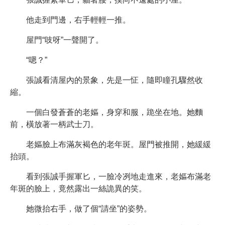
他走到門邊，右手輕輕一推。
屋門“吱呀”一聲開了。
“嗯？”
張誠看清屋內的景象，先是一怔，隨即瞳孔驟然收
縮。
一個白發蒼蒼的老嫗，身穿和服，跪坐在地。她麵
前，橫放著一柄武士刀。
老嫗臉上布滿灰褐色的老年斑。屋門被推開，她緩緩
抬頭。
看到張誠手握軍匕，一臉冷冽地走進來，老嫗布滿老
年斑的臉上，竟然露出一絲詭異的笑。
她微抬右手，做了個“請坐”的姿勢。