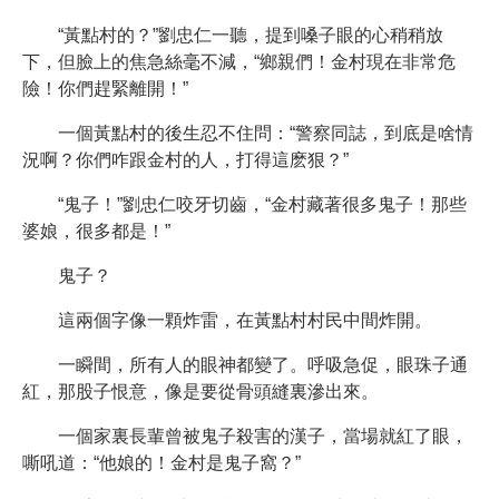
“黃點村的？”劉忠仁一聽，提到嗓子眼的心稍稍放
下，但臉上的焦急絲毫不減，“鄉親們！金村現在非常危
險！你們趕緊離開！”
一個黃點村的後生忍不住問：“警察同誌，到底是啥情
況啊？你們咋跟金村的人，打得這麽狠？”
“鬼子！”劉忠仁咬牙切齒，“金村藏著很多鬼子！那些
婆娘，很多都是！”
鬼子？
這兩個字像一顆炸雷，在黃點村村民中間炸開。
一瞬間，所有人的眼神都變了。呼吸急促，眼珠子通
紅，那股子恨意，像是要從骨頭縫裏滲出來。
一個家裏長輩曾被鬼子殺害的漢子，當場就紅了眼，
嘶吼道：“他娘的！金村是鬼子窩？”