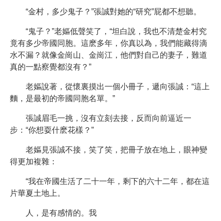
“金村，多少鬼子？”張誠對她的“研究”屁都不想聽。
“鬼子？”老嫗低聲笑了，“坦白說，我也不清楚金村究
竟有多少帝國同胞。這麽多年，你真以為，我們能藏得滴
水不漏？就像金崗山、金崗江，他們對自己的妻子，難道
真的一點察覺都沒有？”
老嫗說著，從懷裏摸出一個小冊子，遞向張誠：“這上
麵，是最初的帝國同胞名單。”
張誠眉毛一挑，沒有立刻去接，反而向前逼近一
步：“你想耍什麽花樣？”
老嫗見張誠不接，笑了笑，把冊子放在地上，眼神變
得更加複雜：
“我在帝國生活了二十一年，剩下的六十二年，都在這
片華夏土地上。
人，是有感情的。我