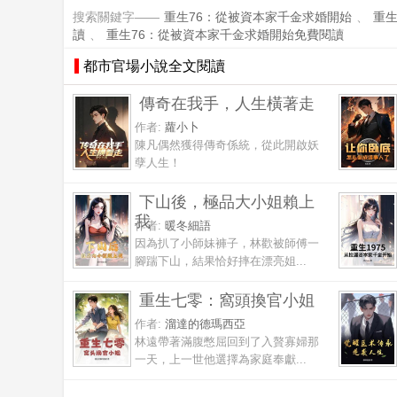
搜索關鍵字——
重生76：從被資本家千金求婚開始
、
重生
讀
、
重生76：從被資本家千金求婚開始免費閱讀
都市官場小說全文閱讀
傳奇在我手，人生橫著走
作者:
蘿小卜
陳凡偶然獲得傳奇係統，從此開啟妖
孽人生！
下山後，極品大小姐賴上
我
作者:
暖冬細語
因為扒了小師妹褲子，林歡被師傅一
腳踹下山，結果恰好摔在漂亮姐...
重生七零：窩頭換官小姐
作者:
溜達的德瑪西亞
林遠帶著滿腹憋屈回到了入贅寡婦那
一天，上一世他選擇為家庭奉獻...