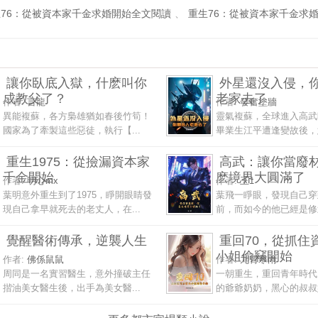
76：從被資本家千金求婚開始全文閱讀
、
重生76：從被資本家千金求
讓你臥底入獄，什麽叫你
外星還沒入侵，
成教父了？
老家去了
作者:
言龍
作者:
發奮塗牆
異能複蘇，各方梟雄猶如春後竹筍！
靈氣複蘇，全球進入高武
國家為了牽製這些惡徒，執行【...
畢業生江平遭逢變故後，意
重生1975：從撿漏資本家
高武：讓你當廢
千金開始
麽境界大圓滿了
作者:
明心mx
作者:
玉1
葉明意外重生到了1975，睜開眼睛發
葉飛一睜眼，發現自己穿
現自己拿早就死去的老丈人，在...
前，而如今的他已經是修武
覺醒醫術傳承，逆襲人生
重回70，從抓住
小姐偷竊開始
作者:
佛係鼠鼠
作者:
九霄寒雨
周同是一名實習醫生，意外撞破主任
一朝重生，重回青年時代
揩油美女醫生後，出手為美女醫...
的爺爺奶奶，黑心的叔叔嬸