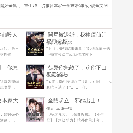
婚開始全集
、
重生76：從被資本家千金求婚開始小說全文閱
你都殺人
開局被退婚，我神瞳仙師
驚動全球
作者:
虔誠風寒
時代。高三
“下山，去找你未婚妻！”師傅風道子丟
外覺...
下婚書和這句話就讓沈瞳下...
材，你怎
徒兒你無敵了，求你下山
娶老婆吧
作者:
朱先森
到靈氣複蘇
“師弟，師姐美嗎？”“師姐，別鬧……我
境界...
真吃不消了！”……十年...
資本家大
全體起立，邪龍出山！
作者:
幸運一指
，麵對偏心
【極道強大】【鐵血殺戮】【不聖
嬸，...
母】【超級勢力】境外血戰十年，...