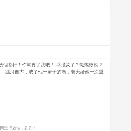
幾個都行！你就要了我吧！”盛強蒙了？蝴蝶效應？
辱，跳河自盡，成了他一輩子的痛，老天給他一次重
間進行處理，謝謝！