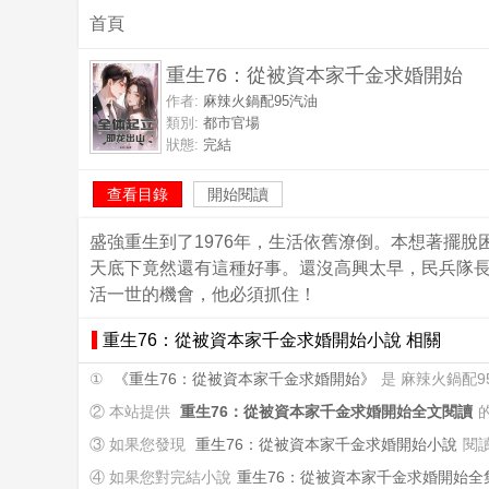
首頁
重生76：從被資本家千金求婚開始
作者:
麻辣火鍋配95汽油
類別:
都市官場
狀態:
完結
查看目錄
開始閱讀
盛強重生到了1976年，生活依舊潦倒。本想著擺
天底下竟然還有這種好事。還沒高興太早，民兵隊
活一世的機會，他必須抓住！
重生76：從被資本家千金求婚開始小說 相關
①
《重生76：從被資本家千金求婚開始》
是 麻辣火鍋配
② 本站提供
重生76：從被資本家千金求婚開始全文閱讀
③ 如果您發現
重生76：從被資本家千金求婚開始小說
閱
④ 如果您對完結小說
重生76：從被資本家千金求婚開始全