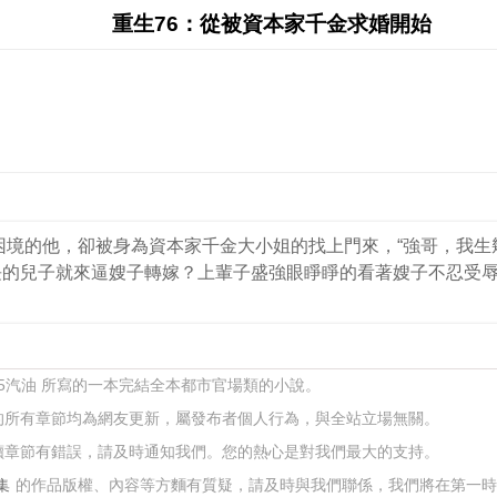
重生76：從被資本家千金求婚開始
脫困境的他，卻被身為資本家千金大小姐的找上門來，“強哥，我生
長的兒子就來逼嫂子轉嫁？上輩子盛強眼睜睜的看著嫂子不忍受
95汽油 所寫的一本完結全本都市官場類的小說。
的所有章節均為網友更新，屬發布者個人行為，與全站立場無關。
讀章節有錯誤，請及時通知我們。您的熱心是對我們最大的支持。
集
的作品版權、內容等方麵有質疑，請及時與我們聯係，我們將在第一時