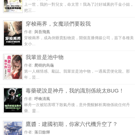
上一世，我的一對兒女，命太苦！我為了討好城裏的千金小姐，
把三...
穿梭兩界，女魔頭們要殺我
作者:
與吾飛凰
穿梭兩界，成為倒爺賣點物資，開個直播傳媒公司，簽下各種美
女小...
我輩豈是池中物
作者:
爬樹的烏龜
第一人稱情感、勵誌。我輩豈是池中物，一遇風雲便化龍。那
年，芸...
毒藥硬說是神丹，我的識別係統太BUG！
作者:
呼喚清風
林舟一次被陷害喂下散氣丹後，意外覺醒解析萬物係統任何丹
藥、靈...
鷹醬：建國初期，你家六代機升空了？
作者:
落日餘輝