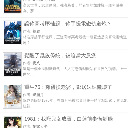
高武世界，武道昌盛。強者為尊，弱者隻能如螻蟻一般卑微生
存。蘇...
讓你高考壓軸題，你手搓電磁軌道炮？
作者:
養鹿
林浩穿越平行世界，正逢高考高考最後一題竟然是測算電磁軌道
炮？...
覺醒了蟲族係統，被迫當大反派
作者:
夜八
這是一個全民禦獸時代，人人可憑借禦獸站在世界的頂端。上一
世的...
重生75：雞蛋換老婆，鄰居妹妹饞壞了
作者:
絳滿月
覃亦勇回到1975年，在白月光被欺負時第一時間站出來，避免她
紅顏...
1981：我寵兒女成寶，白蓮前妻悔斷腸
作者:
劉家大少