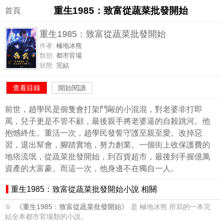
重生1985：致富從蔬菜批發開始
首頁
重生1985：致富從蔬菜批發開始
作者:
極地冰熊
類別:
都市官場
狀態:
完結
查看目錄
開始閱讀
前世，趙學民是個隻會打架鬥毆的小混混，對老婆非打即
罵，兒子更是不管不顧，最後親手將老婆逼的自殺跳河。他
抱憾終生。重活一次，趙學民發誓守護至親至愛。改掉惡
習，退出幫會，腳踏實地，努力創業。一個街上收保護費的
地痞流氓，從蔬菜批發開始，到百貨超市，最後到手握億萬
資產的大富豪。而這一次，他身邊不在獨自一人。
重生1985：致富從蔬菜批發開始小說 相關
①
《重生1985：致富從蔬菜批發開始》
是 極地冰熊 所寫的一本完
結全本都市官場類的小說。