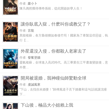
作者:
蘿小卜
陳凡偶然獲得傳奇係統，從此開啟妖孽人生！
讓你臥底入獄，什麽叫你成教父了？
作者:
言龍
異能複蘇，各方梟雄猶如春後竹筍！國家為了牽製這些惡徒，執
行【...
外星還沒入侵，你都殺人老家去了
作者:
發奮塗牆
靈氣複蘇，全球進入高武時代。高三畢業生江平遭逢變故後，意
外覺...
開局被退婚，我神瞳仙師驚動全球
作者:
虔誠風寒
“下山，去找你未婚妻！”師傅風道子丟下婚書和這句話就讓沈瞳
下...
下山後，極品大小姐賴上我