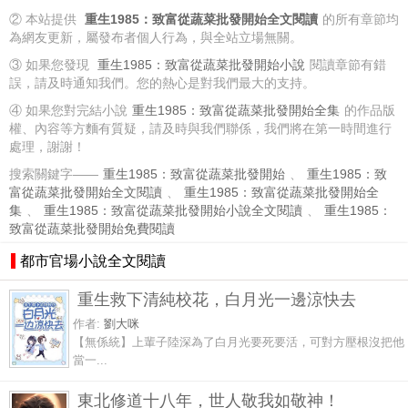
② 本站提供
重生1985：致富從蔬菜批發開始全文閱讀
的所有章節均
為網友更新，屬發布者個人行為，與全站立場無關。
③ 如果您發現
重生1985：致富從蔬菜批發開始小說
閱讀章節有錯
誤，請及時通知我們。您的熱心是對我們最大的支持。
④ 如果您對完結小說
重生1985：致富從蔬菜批發開始全集
的作品版
權、內容等方麵有質疑，請及時與我們聯係，我們將在第一時間進行
處理，謝謝！
搜索關鍵字——
重生1985：致富從蔬菜批發開始
、
重生1985：致
富從蔬菜批發開始全文閱讀
、
重生1985：致富從蔬菜批發開始全
集
、
重生1985：致富從蔬菜批發開始小說全文閱讀
、
重生1985：
致富從蔬菜批發開始免費閱讀
都市官場小說全文閱讀
重生救下清純校花，白月光一邊涼快去
作者:
劉大咪
【無係統】上輩子陸深為了白月光要死要活，可對方壓根沒把他
當一...
東北修道十八年，世人敬我如敬神！