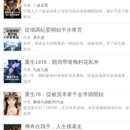
作者:
一桌寂寞
守秘人之子蘇易為查父母凶宅殞命真相獨闖險地，被中咒女子鄭
希怡...
從借調紀委開始平步青雲
作者:
黃天虎
前世，秦峰是市府辦裏的一個副科長，他被做局，當了綠毛龜，
替別...
重生1978，開局帶青梅村花私奔
作者:
九陰九陽
前一世，麵對獻身的青梅村花吳雅晴，陸遠因為害怕承擔後果，
選擇...
重生76：從被資本家千金求婚開始
作者:
麻辣火鍋配95汽油
盛強重生到了1976年，生活依舊潦倒。本想著擺脫困境的他，卻
被身...
傳奇在我手，人生橫著走