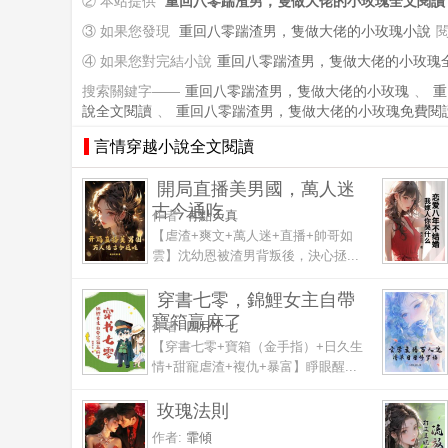
② 本站提供
重回八零踹渣男，隻做大佬的小玫瑰全文閱讀
③ 如果您發現
重回八零踹渣男，隻做大佬的小玫瑰小說
④ 如果您對完結小說
重回八零踹渣男，隻做大佬的小玫瑰
搜索關鍵字——
重回八零踹渣男，隻做大佬的小玫瑰
、
重
說全文閱讀
、
重回八零踹渣男，隻做大佬的小玫瑰免費閱
言情穿越小說全文閱讀
開局直播美男國，萬人迷
古今通吃
作者:
有點天真
【虐渣+爽文+萬人迷+直播+帥哥如
雲】沈幼恩被渣男背叛後，決心拯...
穿書七零，錦鯉女主自帶
寶箱贏麻了
作者:
四月十七
【穿書七零+寶箱（金手指）+日久生
情+甜寵虐渣+複仇+暴富】睜眼醒...
玫瑰法則
作者:
霏傾