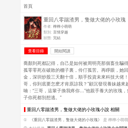
首頁
重回八零踹渣男，隻做大佬的小玫瑰
作者:
檸檸小萌萌
類別:
言情穿越
狀態:
完結
查看目錄
開始閱讀
喬顏到死都記得，自己是如何被周明亮那個畜生騙
孤零零死在破敗的棚子裏，伶仃孤苦。再睜眼，她
金，深圳炒股三天翻十倍，順手投資未來科技大佬！
哥，你到底要怎麽才肯原諒我？”顧沉發現養妹越來
喃：“三哥，這輩子換我疼你…”他親手養大的玫瑰
子你死都別想逃。”
重回八零踹渣男，隻做大佬的小玫瑰小說 相關
①
《重回八零踹渣男，隻做大佬的小玫瑰》
是 檸檸小萌