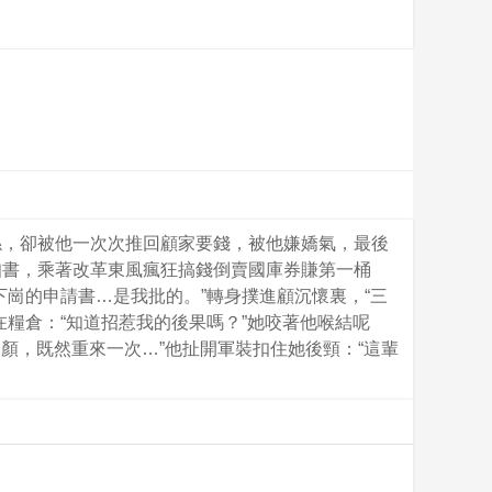
係，卻被他一次次推回顧家要錢，被他嫌嬌氣，最後
知書，乘著改革東風瘋狂搞錢倒賣國庫券賺第一桶
崗的申請書…是我批的。”轉身撲進顧沉懷裏，“三
糧倉：“知道招惹我的後果嗎？”她咬著他喉結呢
顏，既然重來一次…”他扯開軍裝扣住她後頸：“這輩