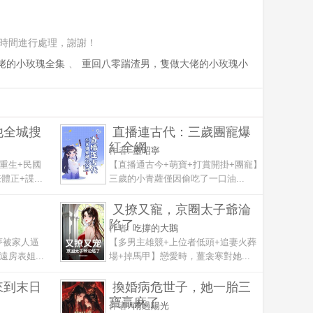
時間進行處理，謝謝！
佬的小玫瑰全集
、
重回八零踹渣男，隻做大佬的小玫瑰小
他全城搜
直播連古代：三歲團寵爆
紅全網
作者:
墨昭寧
重生+民國
【直播通古今+萌寶+打賞開掛+團寵】
正+諜...
三歲的小青蘿僅因偷吃了一口油...
又撩又寵，京圈太子爺淪
陷了
作者:
吃撐的大鵝
夢被家人逼
【多男主雄競+上位者低頭+追妻火葬
房表姐...
場+掉馬甲】戀愛時，薑衾寒對她...
來到末日
換婚病危世子，她一胎三
寶贏麻了
作者:
雨過陽光