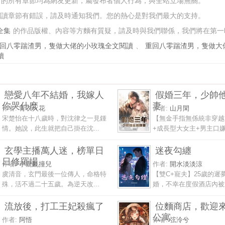
的所有章節均為網友更新，屬發布者個人行為，與全站立場無關。
閱讀章節有錯誤，請及時通知我們。您的熱心是對我們最大的支持。
全集
的作品版權、內容等方麵有質疑，請及時與我們聯係，我們將在第一
回八零踹渣男，隻做大佬的小玫瑰全文閱讀
、
重回八零踹渣男，隻做大
讀
戀愛八年不結婚，我嫁人
假婚三年，少帥
你哭什麽
妻
作者:
青衣火花
作者:
山月閑
宋楚怡在十八歲時，對沈律之一見鍾
【無金手指無係統非穿越
情。她說，此生就把自己掛在沈...
+成長型大女主+男主口嫌體
玄學主播萬人迷，榜單日
迷夜勾纏
日修羅場
作者:
小鹿亂撞兒
作者:
開水淡淡涼
虞清音，玄門最後一位傳人，命格特
【雙C+寵夫】25歲的遲
殊，活不過二十五歲。為逆天改...
婚，不幸在度假酒店內被遠
流放後，打工王妃殺瘋了
位麵商店，歡迎
公寓
作者:
阿悟
作者:
弦泠兮