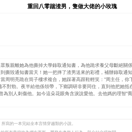
重回八零踹渣男，隻做大佬的小玫瑰
得眾叛親離她為他撕掉大學錄取通知書，為他跪求養父母斷絕關
回到撕毀通知書當天！她一把摔了渣男送來的彩禮，補辦錄取通
當周明亮跪在筒子樓求複合，她踩著高跟鞋輕笑：“周主任，你下
越不對勁。夜半給他係領帶，下鄉調研非要同住，直到他把她抵在
，曾為別人刺傷他。如今這朵花眼角含淚說愛他。去他媽的理智“喬
萌 所寫的一本完結全本言情穿越類的小說。