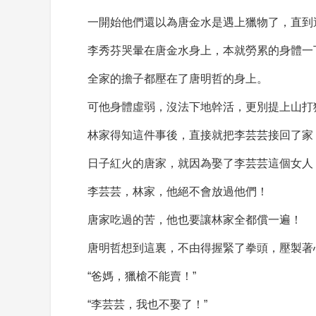
一開始他們還以為唐金水是遇上獵物了，直到
李秀芬哭暈在唐金水身上，本就勞累的身體一
全家的擔子都壓在了唐明哲的身上。
可他身體虛弱，沒法下地幹活，更別提上山打
林家得知這件事後，直接就把李芸芸接回了家
日子紅火的唐家，就因為娶了李芸芸這個女人
李芸芸，林家，他絕不會放過他們！
唐家吃過的苦，他也要讓林家全都償一遍！
唐明哲想到這裏，不由得握緊了拳頭，壓製著
“爸媽，獵槍不能賣！”
“李芸芸，我也不娶了！”