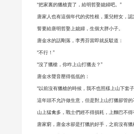
“把家裏的獵槍賣了，給明哲娶媳婦吧。”
唐家人也有這個年代的劣性根，重兒輕女，認
誓要給唐明哲娶上媳婦，生個大胖小子。
唐金水的話剛落，李秀芬當即就反駁道：
“不行！”
“沒了獵槍，你咋上山打獵去？”
唐金水聲音壓得低低的：
“以前沒有獵槍的時候，我不也照樣上山下套子
這年頭不允許做生意，但是對上山打獵卻管的
山上猛禽多，戰士們經不得損耗，上麵巴不得
唐家窮，唐金水卻是打獵的好手，之前沒有獵