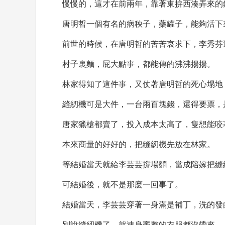
慢慢的，這才在前兩年，靠著東拚西湊弄來的
唐明哲一個有名的病秧子，藥罐子，能夠活下
前世的時候，在唐明哲的苦苦哀求下，李秀芬
村子裏麵，屁大點事，都能傳的沸沸揚揚。
林家得知了這件事，又仗著唐明哲的死心塌地
縫紉機可是大件，一台兩百塊錢，還得要票，
唐家獵槍都賣了，投入成本太高了，隻想能咬
本來商量的好好的，把縫紉機先放在林家。
等結婚當天就給李芸芸撐場麵，當成陪嫁把縫
可結婚後，就不是那麽一回事了。
結婚當天，李芸芸穿著一身滿是補丁，洗的發
別說縫紉機了，就連身齊整的衣服都沒帶來。