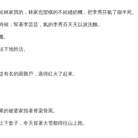
給林家買的，林家也蠻橫的不給縫紉機，把李秀芬氣了個半死。
時候，幫著李芸芸，氣的李秀芬天天以淚洗麵。
魔。
法下地幹活。
從有名的困難戶，過得紅火了起來。
累的被婆家指著脊梁骨罵。
上下套子，冬天冒著大雪都得往山上跑。