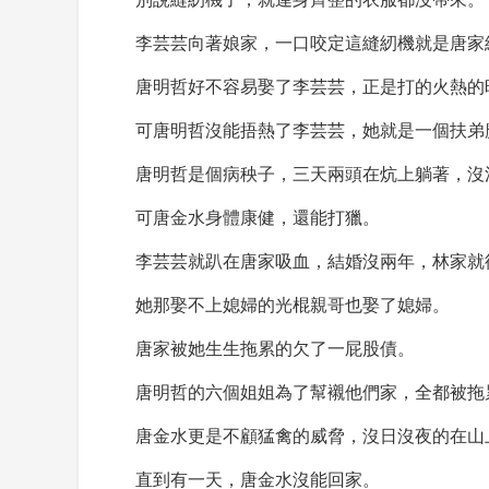
李芸芸向著娘家，一口咬定這縫紉機就是唐家
唐明哲好不容易娶了李芸芸，正是打的火熱的
可唐明哲沒能捂熱了李芸芸，她就是一個扶弟
唐明哲是個病秧子，三天兩頭在炕上躺著，沒
可唐金水身體康健，還能打獵。
李芸芸就趴在唐家吸血，結婚沒兩年，林家就
她那娶不上媳婦的光棍親哥也娶了媳婦。
唐家被她生生拖累的欠了一屁股債。
唐明哲的六個姐姐為了幫襯他們家，全都被拖
唐金水更是不顧猛禽的威脅，沒日沒夜的在山
直到有一天，唐金水沒能回家。