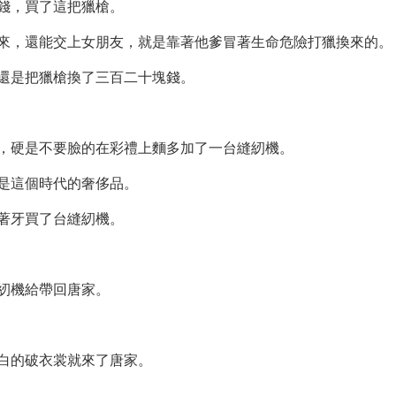
錢，買了這把獵槍。
來，還能交上女朋友，就是靠著他爹冒著生命危險打獵換來的。
還是把獵槍換了三百二十塊錢。
，硬是不要臉的在彩禮上麵多加了一台縫紉機。
是這個時代的奢侈品。
著牙買了台縫紉機。
紉機給帶回唐家。
白的破衣裳就來了唐家。