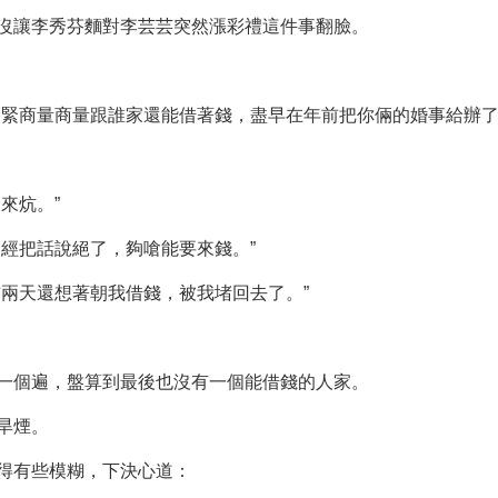
沒讓李秀芬麵對李芸芸突然漲彩禮這件事翻臉。
趕緊商量商量跟誰家還能借著錢，盡早在年前把你倆的婚事給辦了
來炕。”
經把話說絕了，夠嗆能要來錢。”
前兩天還想著朝我借錢，被我堵回去了。”
一個遍，盤算到最後也沒有一個能借錢的人家。
旱煙。
得有些模糊，下決心道：