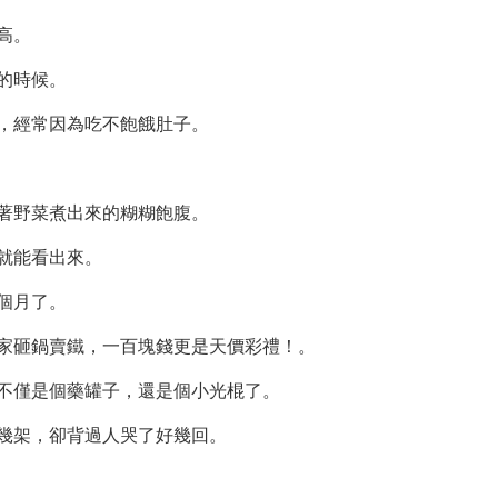
高。
的時候。
，經常因為吃不飽餓肚子。
著野菜煮出來的糊糊飽腹。
就能看出來。
個月了。
家砸鍋賣鐵，一百塊錢更是天價彩禮！。
不僅是個藥罐子，還是個小光棍了。
幾架，卻背過人哭了好幾回。