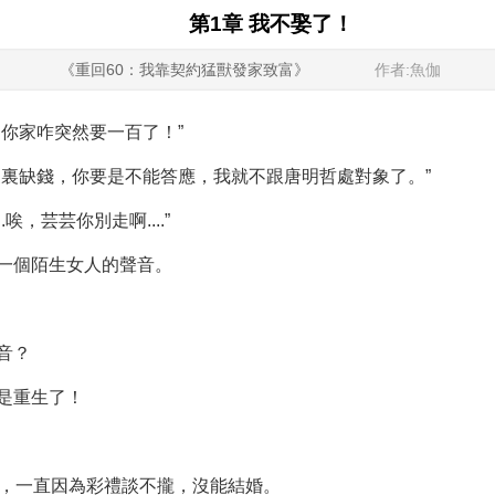
第1章 我不娶了！
《重回60：我靠契約猛獸發家致富》
作者:魚伽
你家咋突然要一百了！”
家裏缺錢，你要是不能答應，我就不跟唐明哲處對象了。”
唉，芸芸你別走啊....”
一個陌生女人的聲音。
音？
是重生了！
了，一直因為彩禮談不攏，沒能結婚。