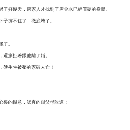
過了好幾天，唐家人才找到了唐金水已經僵硬的身體。
下子撐不住了，徹底垮了。
獵了。
，還撕扯著跟他離了婚。
，硬生生被整的家破人亡！
心裏的恨意，認真的跟父母說道：