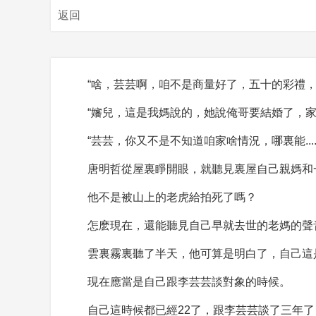
返回
“啥，芸芸啊，咱不是商量好了，五十的彩禮，
“嬸兒，這是我媽說的，她說俺哥要結婚了，
“芸芸，你又不是不知道咱家啥情況，哪裏能.....
唐明哲從屋裏睜開眼，就聽見裏屋自己親媽和
他不是被山上的老虎給拍死了嗎？
怎麽現在，還能聽見自己早就去世的老媽的聲
雲裏霧裏聽了半天，他可算是明白了，自己這
現在應當是自己跟李芸芸談對象的時候。
自己這時候都已經22了，跟李芸芸談了三年