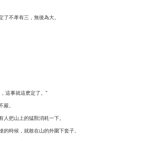
定了不孝有三，無後為大。
，這事就這麽定了。”
不嚴。
有人把山上的猛獸消耗一下。
槍的時候，就敢在山的外圍下套子。