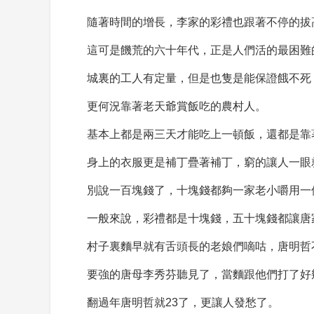
隨著時間的增長，李家的彩禮也跟著不停的拔
這可是饑荒的六十年代，正是人們活的最困難
城裏的工人有定量，但是也隻是能保證餓不死
更何況靠著老天爺賞飯吃的農村人。
基本上都是兩三天才能吃上一頓飯，還都是靠
身上的衣服更是補丁疊著補丁，窮的讓人一眼
別說一百塊錢了，十塊錢都夠一家老小嚼用一
一般來說，彩禮都是十塊錢，五十塊錢都讓唐
村子裏麵早就有舌頭長的老娘們嘀咕，唐明哲
要強的唐母李秀芬聽見了，當麵跟他們打了好
翻過年唐明哲就23了，更讓人發愁了。