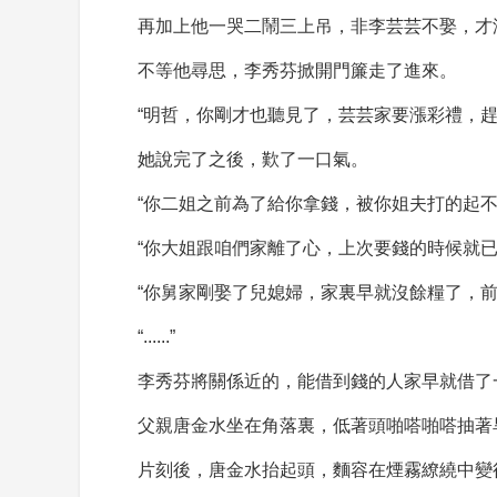
再加上他一哭二鬧三上吊，非李芸芸不娶，才
不等他尋思，李秀芬掀開門簾走了進來。
“明哲，你剛才也聽見了，芸芸家要漲彩禮，
她說完了之後，歎了一口氣。
“你二姐之前為了給你拿錢，被你姐夫打的起不
“你大姐跟咱們家離了心，上次要錢的時候就已
“你舅家剛娶了兒媳婦，家裏早就沒餘糧了，
“......”
李秀芬將關係近的，能借到錢的人家早就借了
父親唐金水坐在角落裏，低著頭啪嗒啪嗒抽著
片刻後，唐金水抬起頭，麵容在煙霧繚繞中變