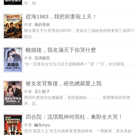
年，他...
趕海1983，我把前妻寵上天！
作者:
風的形狀
陳永重生平行世界的1983年，竟多出三個絕美的前妻和三個乖巧
的兒...
離婚後，我名滿天下你哭什麽
作者:
流浪貓安
“你一定要在女兒生日這天提離婚嗎？”“是！”“行，女兒歸我，...
被女友背叛後，絕色總裁愛上我
作者:
五仁餃子
開局外賣送到女總裁家，竟然被她給…………葉塵獲得絕世傳
承，從...
四合院：流氓戰神何雨柱，禽獸全大哭！
作者:
鹹魚myq
現代‘素質人士’何玉柱熬夜看電視的時候，一覺醒來，莫名其妙