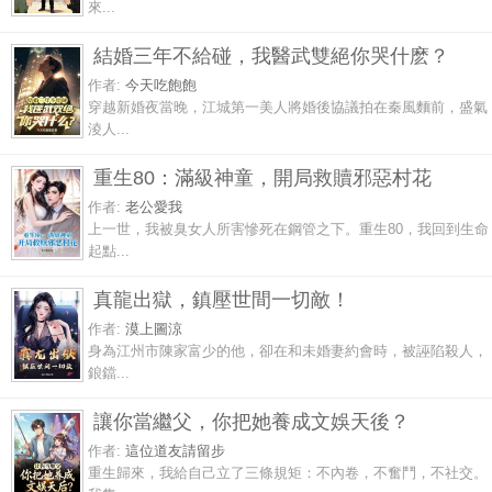
來...
結婚三年不給碰，我醫武雙絕你哭什麽？
作者:
今天吃飽飽
穿越新婚夜當晚，江城第一美人將婚後協議拍在秦風麵前，盛氣
淩人...
重生80：滿級神童，開局救贖邪惡村花
作者:
老公愛我
上一世，我被臭女人所害慘死在鋼管之下。重生80，我回到生命
起點...
真龍出獄，鎮壓世間一切敵！
作者:
漠上圖涼
身為江州市陳家富少的他，卻在和未婚妻約會時，被誣陷殺人，
鋃鐺...
讓你當繼父，你把她養成文娛天後？
作者:
這位道友請留步
重生歸來，我給自己立了三條規矩：不內卷，不奮鬥，不社交。