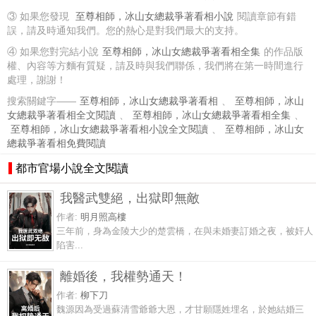
③ 如果您發現
至尊相師，冰山女總裁爭著看相小說
閱讀章節有錯
誤，請及時通知我們。您的熱心是對我們最大的支持。
④ 如果您對完結小說
至尊相師，冰山女總裁爭著看相全集
的作品版
權、內容等方麵有質疑，請及時與我們聯係，我們將在第一時間進行
處理，謝謝！
搜索關鍵字——
至尊相師，冰山女總裁爭著看相
、
至尊相師，冰山
女總裁爭著看相全文閱讀
、
至尊相師，冰山女總裁爭著看相全集
、
至尊相師，冰山女總裁爭著看相小說全文閱讀
、
至尊相師，冰山女
總裁爭著看相免費閱讀
都市官場小說全文閱讀
我醫武雙絕，出獄即無敵
作者:
明月照高樓
三年前，身為金陵大少的楚雲橋，在與未婚妻訂婚之夜，被奸人
陷害...
離婚後，我權勢通天！
作者:
柳下刀
魏源因為受過蘇清雪爺爺大恩，才甘願隱姓埋名，於她結婚三