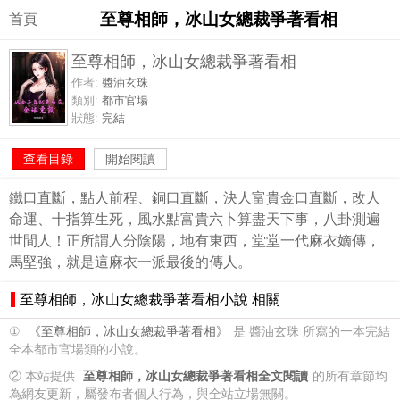
至尊相師，冰山女總裁爭著看相
首頁
至尊相師，冰山女總裁爭著看相
作者:
醬油玄珠
類別:
都市官場
狀態:
完結
查看目錄
開始閱讀
鐵口直斷，點人前程、銅口直斷，決人富貴金口直斷，改人
命運、十指算生死，風水點富貴六卜算盡天下事，八卦測遍
世間人！正所謂人分陰陽，地有東西，堂堂一代麻衣嫡傳，
馬堅強，就是這麻衣一派最後的傳人。
至尊相師，冰山女總裁爭著看相小說 相關
①
《至尊相師，冰山女總裁爭著看相》
是 醬油玄珠 所寫的一本完結
全本都市官場類的小說。
② 本站提供
至尊相師，冰山女總裁爭著看相全文閱讀
的所有章節均
為網友更新，屬發布者個人行為，與全站立場無關。