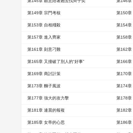
第145章 願意陪著她去找齊子奕
第146章
第149章 宗門考核
第150章
第153章 自相殘殺
第154
第157章 進入齊家
第158章
第161章 刻意刁難
第162章
第165章 又撞破了別人的“好事”
第166章
第169章 商討計策
第170章
第173章 麵子風波
第174
第177章 強大的攻力擊
第178章
第181章 連晨的報複
第182章
第185章 女帝的心思
第186章