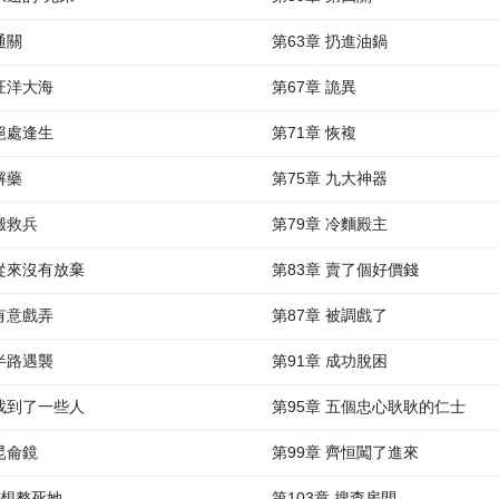
通關
第63章 扔進油鍋
 汪洋大海
第67章 詭異
 絕處逢生
第71章 恢複
解藥
第75章 九大神器
 搬救兵
第79章 冷麵殿主
 從來沒有放棄
第83章 賣了個好價錢
 有意戲弄
第87章 被調戲了
 半路遇襲
第91章 成功脫困
 找到了一些人
第95章 五個忠心耿耿的仁士
 昆侖鏡
第99章 齊恒闖了進來
 想整死她
第103章 搜查房間