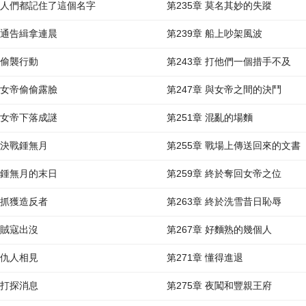
章 人們都記住了這個名字
第235章 莫名其妙的失蹤
章 通告緝拿連晨
第239章 船上吵架風波
 偷襲行動
第243章 打他們一個措手不及
章 女帝偷偷露臉
第247章 與女帝之間的決鬥
章 女帝下落成謎
第251章 混亂的場麵
章 決戰鍾無月
第255章 戰場上傳送回來的文書
章 鍾無月的末日
第259章 終於奪回女帝之位
章 抓獲造反者
第263章 終於洗雪昔日恥辱
 賊寇出沒
第267章 好麵熟的幾個人
 仇人相見
第271章 懂得進退
 打探消息
第275章 夜闖和豐親王府