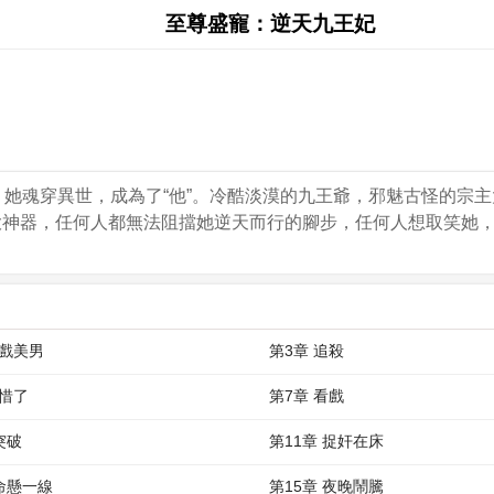
至尊盛寵：逆天九王妃
，她魂穿異世，成為了“他”。冷酷淡漠的九王爺，邪魅古怪的宗
大神器，任何人都無法阻擋她逆天而行的腳步，任何人想取笑她
調戲美男
第3章 追殺
可惜了
第7章 看戲
突破
第11章 捉奸在床
 命懸一線
第15章 夜晚鬧騰