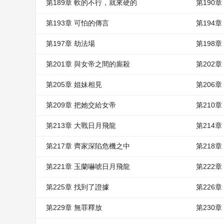
第189章 軟的不行，就來硬的
第190章
第193章 可怕的傳言
第194
第197章 劫法場
第198
第201章 與女帝之間的廝殺
第202
第205章 姐妹相見
第206章
第209章 把她交給女帝
第210章
第213章 大戰日月飛龍
第214章
第217章 齊家深陷危機之中
第218章
第221章 玉蘭嚇唬日月飛龍
第222章
第225章 找到了證據
第226
第229章 無罪釋放
第230