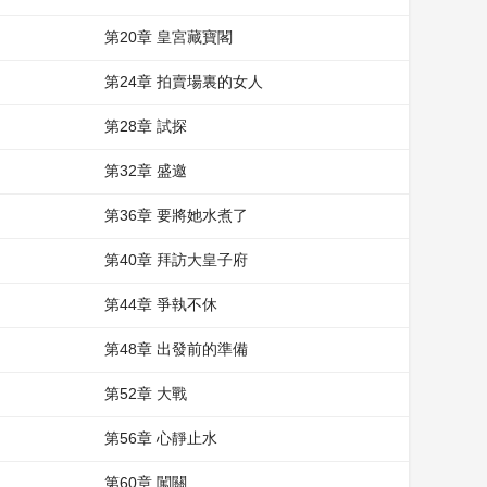
第20章 皇宮藏寶閣
第24章 拍賣場裏的女人
第28章 試探
第32章 盛邀
第36章 要將她水煮了
第40章 拜訪大皇子府
第44章 爭執不休
第48章 出發前的準備
第52章 大戰
第56章 心靜止水
第60章 闖關