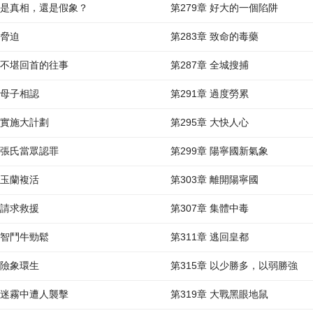
章 是真相，還是假象？
第279章 好大的一個陷阱
 脅迫
第283章 致命的毒藥
章 不堪回首的往事
第287章 全城搜捕
 母子相認
第291章 過度勞累
章 實施大計劃
第295章 大快人心
章 張氏當眾認罪
第299章 陽寧國新氣象
 玉蘭複活
第303章 離開陽寧國
 請求救援
第307章 集體中毒
章 智鬥牛勁鬆
第311章 逃回皇都
 險象環生
第315章 以少勝多，以弱勝強
章 迷霧中遭人襲擊
第319章 大戰黑眼地鼠