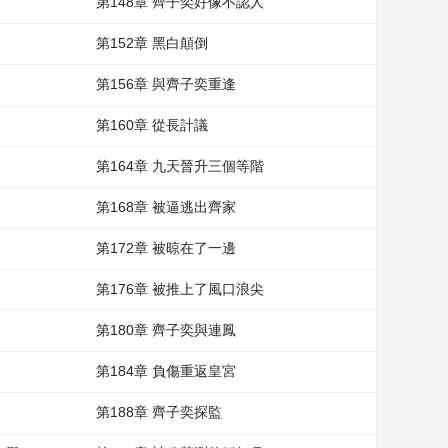
第148章 齊子奕好像不認人
第152章 黑白顛倒
第156章 與齊子奕重逢
第160章 從長計議
第164章 九天晉升三個等階
第168章 被逼逃出齊家
第172章 被晾在了一邊
第176章 被推上了風口浪尖
第180章 齊子奕與連鳳
第184章 負傷重返皇宮
第188章 齊子奕探監