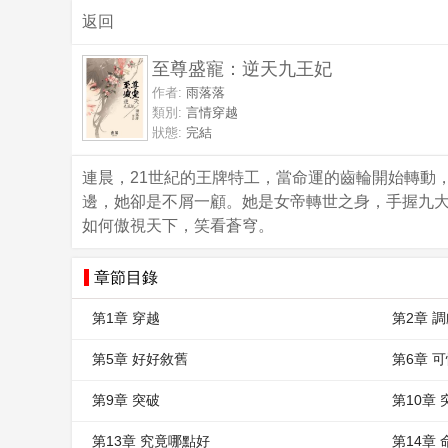
返回
至尊盛寵：逆天九王妃
作者:
雨落落
類別:
言情穿越
狀態:
完結
連晨，21世紀的王牌特工，當命運的齒輪開始轉動
邊，她卻是不屑一顧。她是女帝轉世之身，手握九
如何傲視天下，笑看蒼穹。
章節目錄
第1章 穿越
第2章 
第5章 好好敘舊
第6章 
第9章 突破
第10章 
第13章 究竟哪點好
第14章