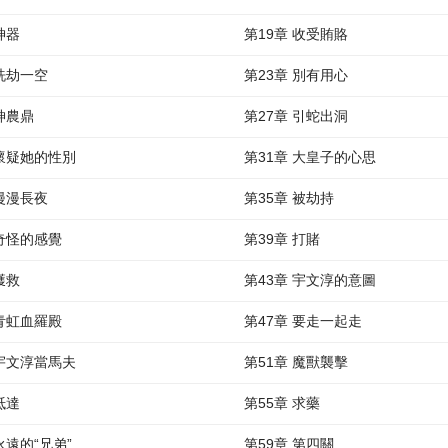
神器
第19章 收受賄賂
 洗劫一空
第23章 別有用心
 神農鼎
第27章 引蛇出洞
 懷疑她的性別
第31章 大皇子的心思
 漫漫長夜
第35章 被劫持
 奇怪的感覺
第39章 打賭
獲救
第43章 宇文淳的意圖
 青虹血羅殿
第47章 要走一起走
 宇文淳當馬夫
第51章 魔獸襲擊
抵達
第55章 求藥
永遠的“兄弟”
第59章 第四關