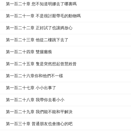
第一百二十章 您不知道明娜去了哪裏嗎
第一百二十一章 不是很討厭帶毛的動物嗎
第一百二十二章 正好試了也讓媽放心
第一百二十三章 他從二樓跳下去了
第一百二十四章 雙腿癱瘓
第一百二十五章 隻是突然想起曾慧姓曾
第一百二十六章你和他們不一樣
第一百二十七章 小小出事了
第一百二十八章 我帶你去看小小
第一百二十九章 我們能不能和平解決
第一百三十章 普通朋友也會擔心的吧