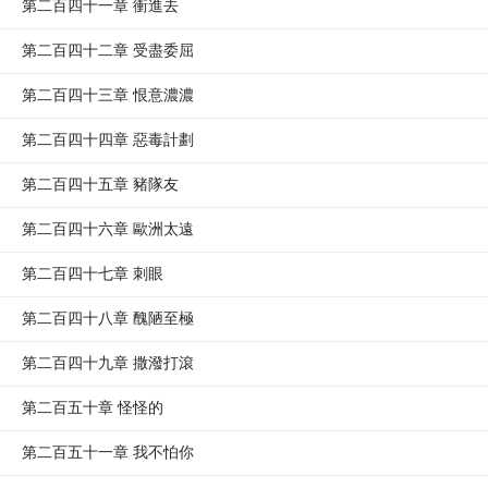
第二百四十一章 衝進去
第二百四十二章 受盡委屈
第二百四十三章 恨意濃濃
第二百四十四章 惡毒計劃
第二百四十五章 豬隊友
第二百四十六章 歐洲太遠
第二百四十七章 刺眼
第二百四十八章 醜陋至極
第二百四十九章 撒潑打滾
第二百五十章 怪怪的
第二百五十一章 我不怕你