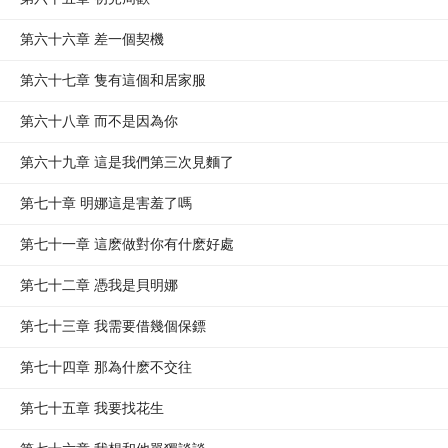
第六十六章 差一個契機
第六十七章 隻有這個和居家服
第六十八章 而不是因為你
第六十九章 這是我們第三次見麵了
第七十章 明娜這是害羞了嗎
第七十一章 這麽做對你有什麽好處
第七十二章 憑我是貝明娜
第七十三章 我需要借幾個保鏢
第七十四章 那為什麽不交往
第七十五章 我要找花生