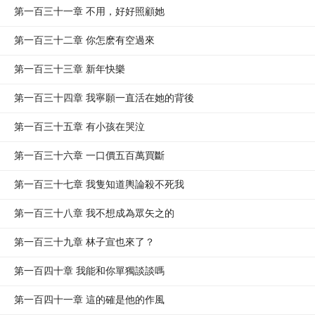
第一百三十一章 不用，好好照顧她
第一百三十二章 你怎麽有空過來
第一百三十三章 新年快樂
第一百三十四章 我寧願一直活在她的背後
第一百三十五章 有小孩在哭泣
第一百三十六章 一口價五百萬買斷
第一百三十七章 我隻知道輿論殺不死我
第一百三十八章 我不想成為眾矢之的
第一百三十九章 林子宣也來了？
第一百四十章 我能和你單獨談談嗎
第一百四十一章 這的確是他的作風