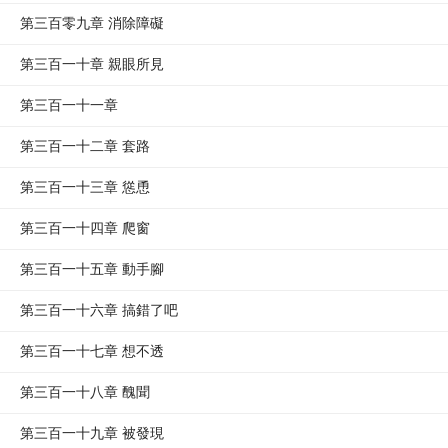
第三百零九章 消除障礙
第三百一十章 親眼所見
第三百一十一章
第三百一十二章 套路
第三百一十三章 慫恿
第三百一十四章 爬窗
第三百一十五章 動手腳
第三百一十六章 搞錯了吧
第三百一十七章 想不透
第三百一十八章 醜聞
第三百一十九章 被發現