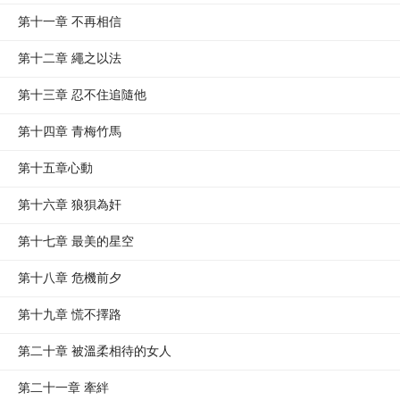
第十一章 不再相信
第十二章 繩之以法
第十三章 忍不住追隨他
第十四章 青梅竹馬
第十五章心動
第十六章 狼狽為奸
第十七章 最美的星空
第十八章 危機前夕
第十九章 慌不擇路
第二十章 被溫柔相待的女人
第二十一章 牽絆