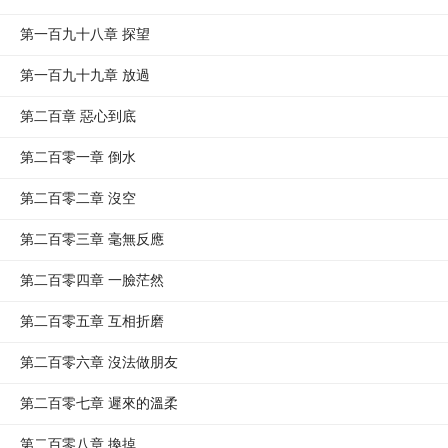
第一百九十八章 探望
第一百九十九章 放過
第二百章 惡心到底
第二百零一章 倒水
第二百零二章 沒空
第二百零三章 毫無反應
第二百零四章 一臉茫然
第二百零五章 互相折磨
第二百零六章 沒法做朋友
第二百零七章 遲來的溫柔
第二百零八章 換掉