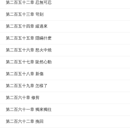
第二百五十二章 忍無可忍
第二百五十三章 苛刻
第二百五十四章 緩過來
第二百五十五章 隱瞞什麽
第二百五十六章 怒火中燒
第二百五十七章 陡然心動
第二百五十八章 新傷
第二百五十九章 怎樣了
第二百六十章 修剪
第二百六十一章 獨來獨往
第二百六十二章 挽回