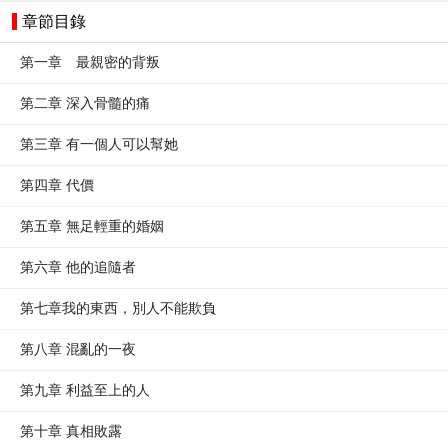
章節目錄
第一章 最親密的背叛
第二章 深入骨髓的痛
第三章 有一個人可以幫她
第四章 代價
第五章 無足輕重的婚姻
第六章 他的追隨者
第七章我的東西，別人不能欺負
第八章 混亂的一夜
第九章 利益至上的人
第十章 真相敗露