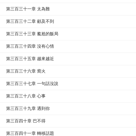
第三百三十一章 太為難
第三百三十二章 顧及不到
第三百三十三章 尷尬的飯局
第三百三十四章 沒有心情
第三百三十五章 越來越近
第三百三十六章 窩火
第三百三十七章 一句話沒說
第三百三十八章 心事
第三百三十九章 遇到你
第三百四十章 巴不得
第三百四十一章 轉移話題