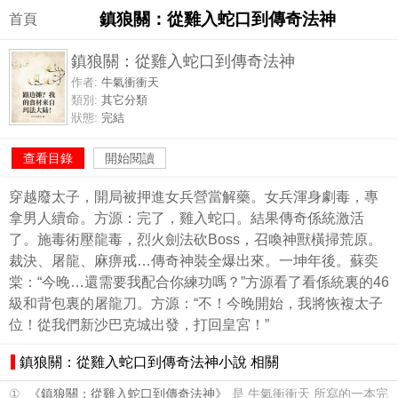
鎮狼關：從雞入蛇口到傳奇法神
首頁
鎮狼關：從雞入蛇口到傳奇法神
作者:
牛氣衝衝天
類別:
其它分類
狀態:
完結
查看目錄
開始閱讀
穿越廢太子，開局被押進女兵營當解藥。女兵渾身劇毒，專
拿男人續命。方源：完了，雞入蛇口。結果傳奇係統激活
了。施毒術壓龍毒，烈火劍法砍Boss，召喚神獸橫掃荒原。
裁決、屠龍、麻痹戒…傳奇神裝全爆出來。一坤年後。蘇奕
棠：“今晚…還需要我配合你練功嗎？”方源看了看係統裏的46
級和背包裏的屠龍刀。方源：“不！今晚開始，我將恢複太子
位！從我們新沙巴克城出發，打回皇宮！”
鎮狼關：從雞入蛇口到傳奇法神小說 相關
①
《鎮狼關：從雞入蛇口到傳奇法神》
是 牛氣衝衝天 所寫的一本完