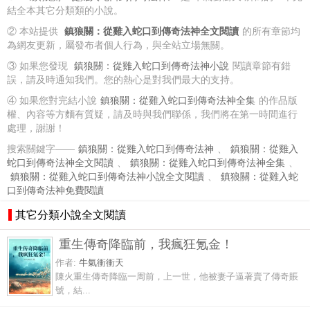
結全本其它分類類的小說。
② 本站提供
鎮狼關：從雞入蛇口到傳奇法神全文閱讀
的所有章節均
為網友更新，屬發布者個人行為，與全站立場無關。
③ 如果您發現
鎮狼關：從雞入蛇口到傳奇法神小說
閱讀章節有錯
誤，請及時通知我們。您的熱心是對我們最大的支持。
④ 如果您對完結小說
鎮狼關：從雞入蛇口到傳奇法神全集
的作品版
權、內容等方麵有質疑，請及時與我們聯係，我們將在第一時間進行
處理，謝謝！
搜索關鍵字——
鎮狼關：從雞入蛇口到傳奇法神
、
鎮狼關：從雞入
蛇口到傳奇法神全文閱讀
、
鎮狼關：從雞入蛇口到傳奇法神全集
、
鎮狼關：從雞入蛇口到傳奇法神小說全文閱讀
、
鎮狼關：從雞入蛇
口到傳奇法神免費閱讀
其它分類小說全文閱讀
重生傳奇降臨前，我瘋狂氪金！
作者:
牛氣衝衝天
陳火重生傳奇降臨一周前，上一世，他被妻子逼著賣了傳奇賬
號，結...