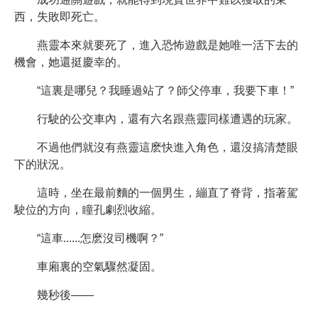
西，失敗即死亡。
燕靈本來就要死了，進入恐怖遊戲是她唯一活下去的
機會，她還挺慶幸的。
“這裏是哪兒？我睡過站了？師父停車，我要下車！”
行駛的公交車內，還有六名跟燕靈同樣遭遇的玩家。
不過他們就沒有燕靈這麽快進入角色，還沒搞清楚眼
下的狀況。
這時，坐在最前麵的一個男生，繃直了脊背，指著駕
駛位的方向，瞳孔劇烈收縮。
“這車......怎麽沒司機啊？”
車廂裏的空氣驟然凝固。
幾秒後——