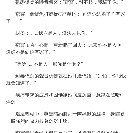
熟悉溫柔的嗓音傳來：“寶寶，對不起，我騙了你。”
燕靈一個鯉魚打挺從病**彈起：“難道你結婚了？有家
了？！”
封晏：“......我不是人，沒法去見你。”
燕靈拍著小心髒，重新躺了回去：“原來你不是人啊，
還好不是結婚有家了。”
“等等......不是人，那你是什麽？”
封晏低沉的聲音仿佛就在她耳邊低語：“別怕，你很快
就會知道了。”
病痛帶來的疲憊和困倦讓她眼皮沉重，意識在黑暗中
浮沉。
迷迷糊糊中，燕靈隱約聽到一陣縹緲的旋律，身體被
一股強烈的吸力拉著沉沉下墜。
燕靈覺得自己大概是要死了，可惜還是沒能見到封