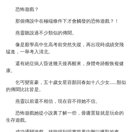
恐怖遊戲？
那個傳說中在極端條件下才會觸發的恐怖遊戲？！
燕靈聽說過不少類似的傳聞。
像是厭學高中生高考前突然失蹤，再出現時成績突飛
猛進，一舉考入清北。
還有絕症病人昏迷幾天後再醒來，身體奇跡般恢複健
康。
乞丐變富豪，五十歲女星容顏回春如十八少女......類似
的傳聞比比皆是。
燕靈以前還不相信，現在容不得她不信。
恐怖遊戲她從小說裏了解一些，毋庸置疑就是玩命的
生存遊戲。
成功通關遊戲，就能得到現實世界中難以獲取的東