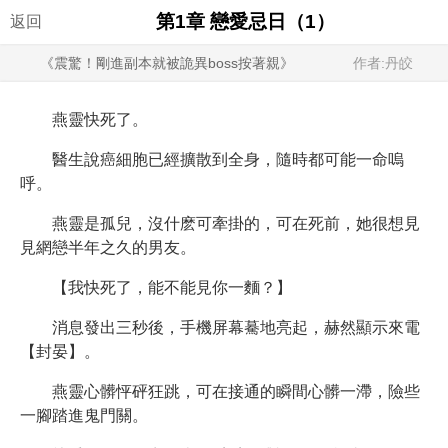
第1章 戀愛忌日（1）
返回
《震驚！剛進副本就被詭異boss按著親》
作者:丹皎
燕靈快死了。
醫生說癌細胞已經擴散到全身，隨時都可能一命嗚
呼。
燕靈是孤兒，沒什麽可牽掛的，可在死前，她很想見
見網戀半年之久的男友。
【我快死了，能不能見你一麵？】
消息發出三秒後，手機屏幕驀地亮起，赫然顯示來電
【封晏】。
燕靈心髒怦砰狂跳，可在接通的瞬間心髒一滯，險些
一腳踏進鬼門關。