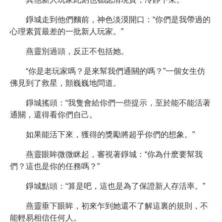
錚城走到他們麵前，神色淡漠開口：“你們是我帶過的
心理素質最差的一批新人玩家。”
燕靈別過頭，反正不包括她。
“你是老玩家嗎？是來幫我們通關的嗎？”一個女生仿
佛見到了救星，顫巍巍地問道。
錚城搖頭：“我隻會給你們一些提示，至於能不能活著
通關，還得看你們自己。
如果能活下來，獲得的獎勵將超乎你們的想象。”
燕靈眼眸微微眯起，審視著錚城：“你為什麽要幫我
們？這也是你的任務嗎？”
錚城點頭：“算是吧，這也是為了保證新人存活率。”
燕靈垂下眼眸，初來乍到她還不了解這裏的規則，不
能輕易相信任何人。