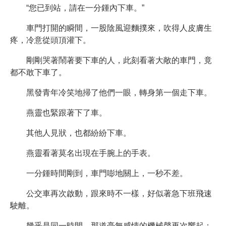
“您已到站，請在一分鍾內下車。”
車門打開的瞬間，一股陰風迎麵撲來，吹得人皮膚生
疼，冷意從頭頂灌下。
剛剛哭著鬧著要下車的人，此刻看著大敞的車門，竟
都不敢下車了。
黑發青年冷笑地掃了他們一眼，轉身第一個走下車。
燕靈也緊跟著下了車。
其他人見狀，也都紛紛下車。
燕靈看著莫名出現在手腕上的手表。
一分鍾時間剛到，車門嘭地關上，一秒不差。
公交車再次啟動，跟來時不一樣，好似著急下班飛速
駛離。
幾乎是同一時間，那道毫無感情的機械聲再次響起：