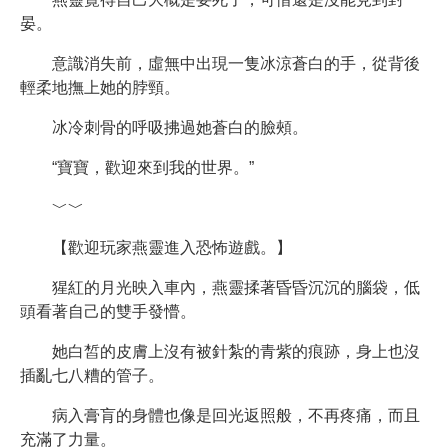
晏。
意識消失前，虛無中出現一隻冰涼蒼白的手，從背後
輕柔地撫上她的脖頸。
冰冷刺骨的呼吸拂過她蒼白的臉頰。
“寶寶，歡迎來到我的世界。”
﹀﹀
【歡迎玩家燕靈進入恐怖遊戲。】
猩紅的月光映入車內，燕靈揉著昏昏沉沉的腦袋，低
頭看著自己的雙手發懵。
她白皙的皮膚上沒有被針紮的青紫的痕跡，身上也沒
插亂七八糟的管子。
病入膏肓的身體也像是回光返照般，不再疼痛，而且
充滿了力量。