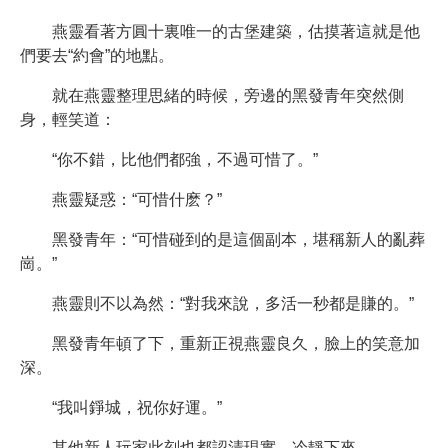
燕靈看著方圓十裏唯一的古堡建築，估摸著這就是他
們要去“約會”的地點。
就在燕靈整理思緒的時候，旁邊的黑發青年突然側
身，輕笑道：
“你不錯，比他們都強，不過可惜了。”
燕靈疑惑：“可惜什麽？”
黑發青年：“可惜碰到的是這個副本，堪稱新人的亂葬
崗。”
燕靈則不以為然：“對我來說，多活一秒都是賺的。”
黑發青年頓了下，重新正視燕靈良久，臉上的笑意加
深。
“我叫錚城，祝你好運。”
其他新人玩家此刻也都認清現實，冷靜下來。