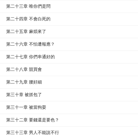
第二十三章 唯你們是問
第二十四章 不會白死的
第二十五章 麻煩來了
第二十六章 不怕遭報應？
第二十七章 你們串通好的
第二十八章 競買會
第二十九章 腰好細
第三十章 被抓包了
第三十一章 被當狗耍
第三十二章 要錢還是要色？
第三十三章 男人不能說不行