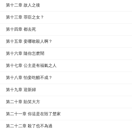
第十二章 故人之後
第十三章 罪臣之女？
第十四章 都去死
第十五章 妾哪敢殺人啊？
第十六章 隨你怎麽鬧
第十七章 公主是有福氣之人
第十八章 怕妾吃醋不成？
第十九章 迎新婦
第二十章 貽笑大方
第二十一章 你這是在毀了楚家
第二十二章 殺了也不為過