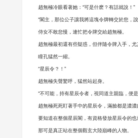
趙無極冷眼看著她：“可是什麽？有話就說！”
“閣主，那位公子讓我將這塊令牌轉交於您，說
侍女不敢怠慢，連忙把令牌交給趙無極。
趙無極最初還有些疑惑，但伴隨令牌入手，尤其
瞳孔猛然一縮。
“星辰令？！”
趙無極失聲驚呼，猛然站起身。
“不可能，持有星辰令者，視同道主親臨，便
趙無極死死盯著手中的星辰令，滿臉都是濃濃
要知道在整個星辰閣，有資格發放星辰令的也
那可是真正站在整個觀玄大陸巔峰的人物。