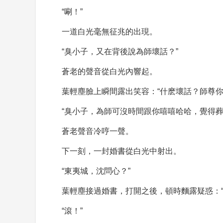
“唰！”
一道白光毫無征兆的出現。
“臭小子，又在背後說為師壞話？”
蒼老的聲音從白光內響起。
葉輕塵臉上瞬間露出笑容：“什麽壞話？師尊你
“臭小子，為師可沒時間跟你嘻嘻哈哈，覺得
蒼老聲音冷哼一聲。
下一刻，一封婚書從白光中射出。
“東夷城，沈問心？”
葉輕塵接過婚書，打開之後，頓時麵露疑惑：
“滾！”