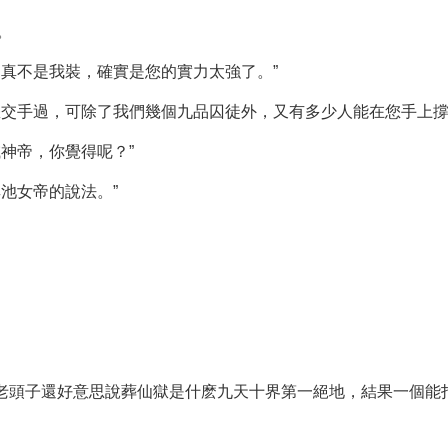
。
，真不是我裝，確實是您的實力太強了。”
您交手過，可除了我們幾個九品囚徒外，又有多少人能在您手上撐
神帝，你覺得呢？”
池女帝的說法。”
當初老頭子還好意思說葬仙獄是什麽九天十界第一絕地，結果一個能