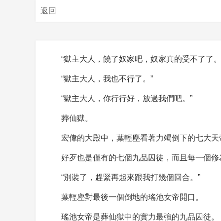
返回
“獄主大人，饒了奴家吧，奴家真的受不了了。
“獄主大人，我也不行了。”
“獄主大人，你行行好，放過我們吧。”
葬仙獄。
宏偉的大殿中，葉輕塵看著力竭倒下的七大天
好歹也是僅有的七個九品囚徒，而且每一個修
“別裝了，趕緊再起來跟我打幾個回合。”
葉輕塵對最後一個倒地的瑤池女帝開口。
瑤池女帝是葬仙獄中的實力最強的九品囚徒。