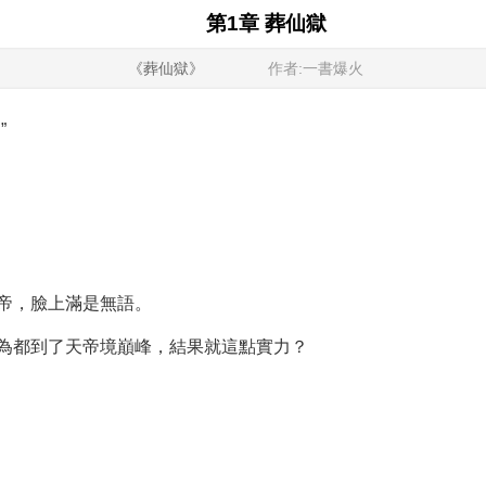
第1章 葬仙獄
《葬仙獄》
作者:一書爆火
”
帝，臉上滿是無語。
為都到了天帝境巔峰，結果就這點實力？