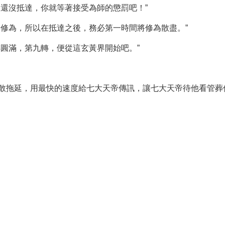
後還沒抵達，你就等著接受為師的懲罰吧！”
身修為，所以在抵達之後，務必第一時間將修為散盡。”
轉圓滿，第九轉，便從這玄黃界開始吧。”
敢拖延，用最快的速度給七大天帝傳訊，讓七大天帝待他看管葬