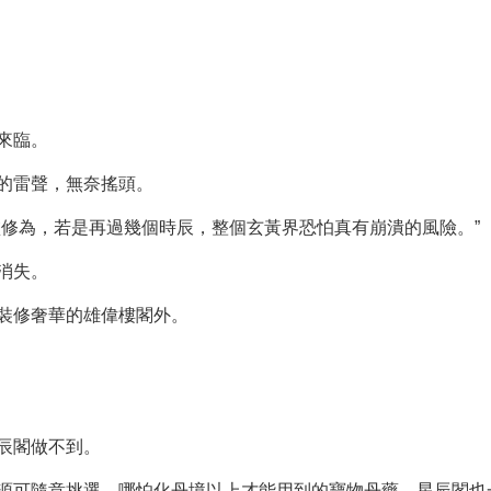
來臨。
的雷聲，無奈搖頭。
盡修為，若是再過幾個時辰，整個玄黃界恐怕真有崩潰的風險。”
消失。
裝修奢華的雄偉樓閣外。
辰閣做不到。
源可隨意挑選，哪怕化丹境以上才能用到的寶物丹藥，星辰閣也