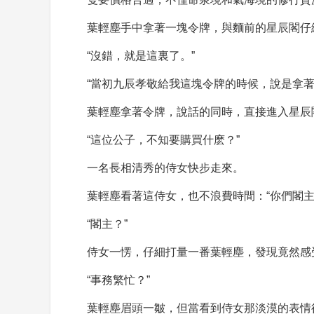
葉輕塵手中拿著一塊令牌，與麵前的星辰閣仔
“沒錯，就是這裏了。”
“當初九辰孝敬給我這塊令牌的時候，說是拿
葉輕塵拿著令牌，說話的同時，直接進入星辰
“這位公子，不知要購買什麽？”
一名長相清秀的侍女快步走來。
葉輕塵看著這侍女，也不浪費時間：“你們閣主
“閣主？”
侍女一愣，仔細打量一番葉輕塵，發現竟然感
“事務繁忙？”
葉輕塵眉頭一皺，但當看到侍女那淡漠的表情