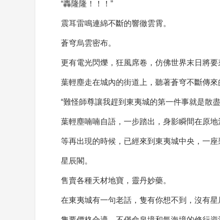
“轟隆隆！！！”
震耳雷鳴連綿不斷的響徹雲霄。
蒼穹烏雲密布。
更有電光閃爍，狂風席卷，仿佛世界末日將要
葉輕塵走在城內的街道上，聽著蒼穹不斷傳來
“難怪師尊讓我趕到東夷城的第一件事就是散
葉輕塵喃喃自語，一步踏出，身影瞬間在原地
等再出現的時候，已經來到東夷城中央，一座
星辰閣。
售賣各種天材地寶，靈丹妙藥。
在東夷城有一句老話，隻有你想不到，沒有星
隻要價格合適，不僅命泉境和氣海境的修行資