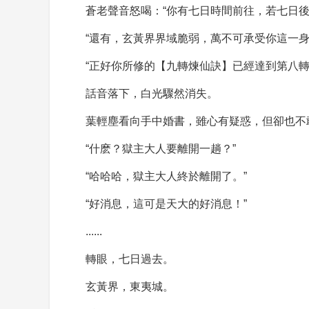
蒼老聲音怒喝：“你有七日時間前往，若七日
“還有，玄黃界界域脆弱，萬不可承受你這一
“正好你所修的【九轉煉仙訣】已經達到第八
話音落下，白光驟然消失。
葉輕塵看向手中婚書，雖心有疑惑，但卻也不
“什麽？獄主大人要離開一趟？”
“哈哈哈，獄主大人終於離開了。”
“好消息，這可是天大的好消息！”
......
轉眼，七日過去。
玄黃界，東夷城。