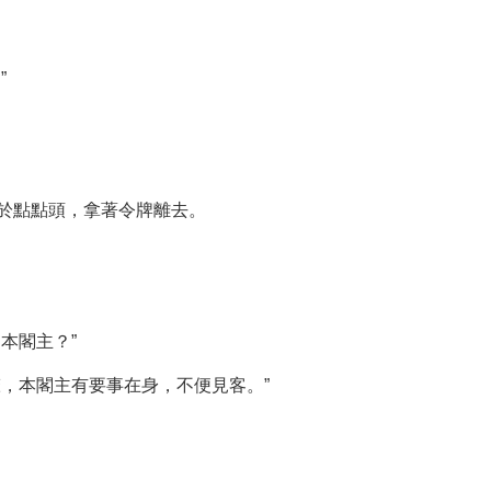
”
於點點頭，拿著令牌離去。
本閣主？”
，本閣主有要事在身，不便見客。”