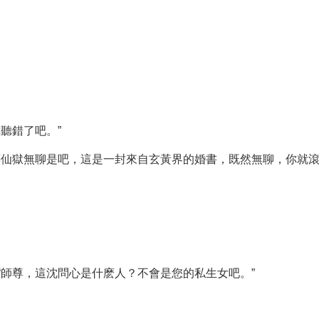
聽錯了吧。”
葬仙獄無聊是吧，這是一封來自玄黃界的婚書，既然無聊，你就滾
“師尊，這沈問心是什麽人？不會是您的私生女吧。”