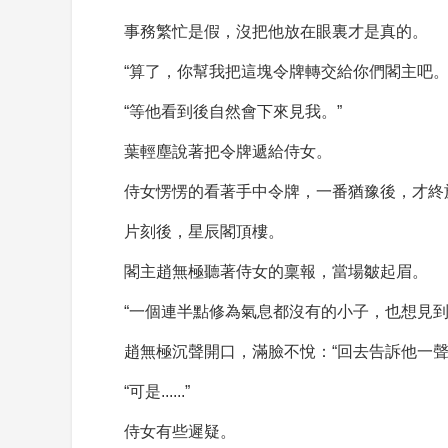
事務繁忙是假，沒把他放在眼裏才是真的。
“算了，你幫我把這塊令牌轉交給你們閣主吧。
“等他看到後自然會下來見我。”
葉輕塵說著把令牌遞給侍女。
侍女愣愣的看著手中令牌，一番猶豫後，才終
片刻後，星辰閣頂樓。
閣主趙無極聽著侍女的稟報，當場皺起眉。
“一個連半點修為氣息都沒有的小子，也想見到
趙無極沉聲開口，滿臉不悅：“回去告訴他一聲
“可是......”
侍女有些遲疑。