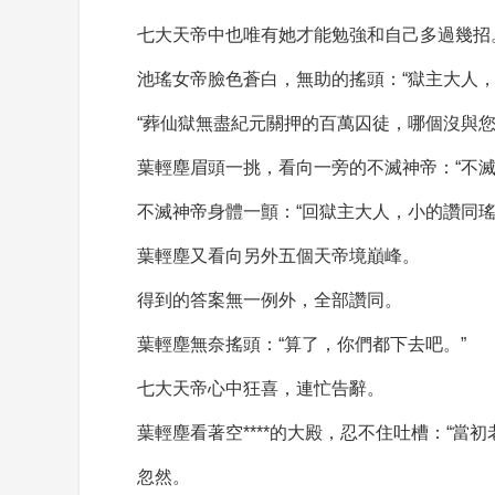
七大天帝中也唯有她才能勉強和自己多過幾招
池瑤女帝臉色蒼白，無助的搖頭：“獄主大人
“葬仙獄無盡紀元關押的百萬囚徒，哪個沒與
葉輕塵眉頭一挑，看向一旁的不滅神帝：“不滅
不滅神帝身體一顫：“回獄主大人，小的讚同瑤
葉輕塵又看向另外五個天帝境巔峰。
得到的答案無一例外，全部讚同。
葉輕塵無奈搖頭：“算了，你們都下去吧。”
七大天帝心中狂喜，連忙告辭。
葉輕塵看著空****的大殿，忍不住吐槽：“
忽然。