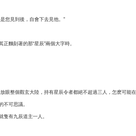
是您見到後，自會下去見他。”
正麵刻著的那“星辰”兩個大字時。
是放眼整個觀玄大陸，持有星辰令者都絕不超過三人，怎麽可能在
的不可思議。
就隻有九辰道主一人。