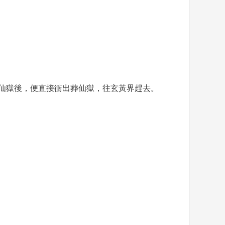
仙獄後，便直接衝出葬仙獄，往玄黃界趕去。