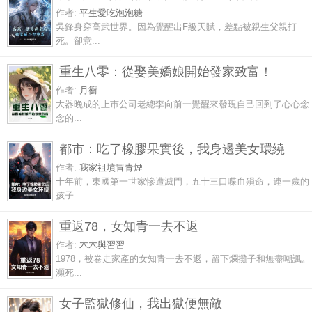
作者:
平生愛吃泡泡糖
吳鋒身穿高武世界。因為覺醒出F級天賦，差點被親生父親打
死。卻意...
重生八零：從娶美嬌娘開始發家致富！
作者:
月衝
大器晚成的上市公司老總李向前一覺醒來發現自己回到了心心念
念的...
都市：吃了橡膠果實後，我身邊美女環繞
作者:
我家祖墳冒青煙
十年前，東國第一世家慘遭滅門，五十三口喋血殞命，連一歲的
孩子...
重返78，女知青一去不返
作者:
木木與習習
1978，被卷走家產的女知青一去不返，留下爛攤子和無盡嘲諷。
瀕死...
女子監獄修仙，我出獄便無敵