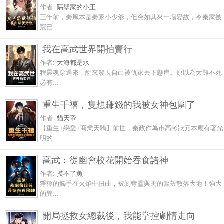
作者:
隔壁家的小王
三年前，秦風本是秦家小少爺，但突如其來一場變故，令秦家被
冠已...
我在高武世界開拍賣行
作者:
大海都是水
程晨魂穿過來，醒來發現自己被仇家丟下懸崖。原以為大難不死
必有...
重生千禧，隻想賺錢的我被女神包圍了
作者:
貓天帝
【重生+戀愛+商業天驕】前世，秦政作為市高考狀元本應有著光
明的...
高武：從幽會校花開始吞食諸神
作者:
摸不了魚
猙獰的觸手在火焰中扭曲，被剝奪靈與肉的軀殼散落大地！強大
的異...
開局拯救女總裁後，我能掌控劇情走向