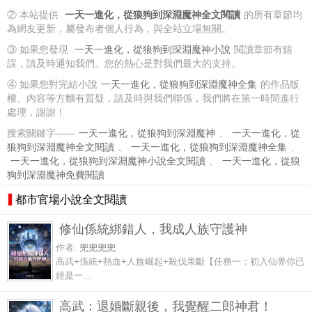
② 本站提供
一天一進化，從狼狗到深淵魔神全文閱讀
的所有章節均
為網友更新，屬發布者個人行為，與全站立場無關。
③ 如果您發現
一天一進化，從狼狗到深淵魔神小說
閱讀章節有錯
誤，請及時通知我們。您的熱心是對我們最大的支持。
④ 如果您對完結小說
一天一進化，從狼狗到深淵魔神全集
的作品版
權、內容等方麵有質疑，請及時與我們聯係，我們將在第一時間進行
處理，謝謝！
搜索關鍵字——
一天一進化，從狼狗到深淵魔神
、
一天一進化，從
狼狗到深淵魔神全文閱讀
、
一天一進化，從狼狗到深淵魔神全集
、
一天一進化，從狼狗到深淵魔神小說全文閱讀
、
一天一進化，從狼
狗到深淵魔神免費閱讀
都市官場小說全文閱讀
修仙係統綁錯人，我成人族守護神
作者:
兜兜兜兜
高武+係統+熱血+人族崛起+殺伐果斷【任務一：初入仙界你已
經是一...
高武：退婚斷親後，我覺醒二郎神君！