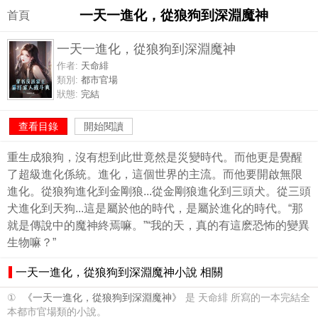
一天一進化，從狼狗到深淵魔神
首頁
一天一進化，從狼狗到深淵魔神
作者:
天命緋
類別:
都市官場
狀態:
完結
查看目錄
開始閱讀
重生成狼狗，沒有想到此世竟然是災變時代。而他更是覺醒
了超級進化係統。進化，這個世界的主流。而他要開啟無限
進化。從狼狗進化到金剛狼...從金剛狼進化到三頭犬。從三頭
犬進化到天狗...這是屬於他的時代，是屬於進化的時代。“那
就是傳說中的魔神終焉嘛。”“我的天，真的有這麽恐怖的變異
生物嘛？”
一天一進化，從狼狗到深淵魔神小說 相關
①
《一天一進化，從狼狗到深淵魔神》
是 天命緋 所寫的一本完結全
本都市官場類的小說。