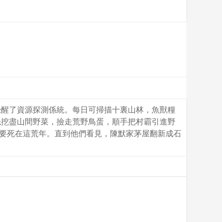
覺醒了資源探測係統。每日可掃描十裏山林，魚獸糧
先挖盡山間野菜，撿走荒野鳥蛋，順手把村霸引進野
注定要死在這荒年。直到他們看見，陳默家茅屋翻新成石