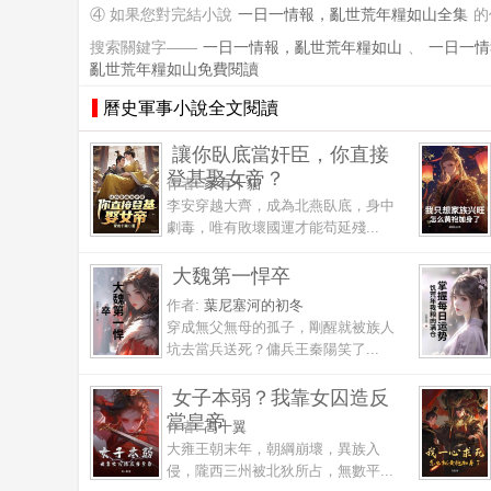
④ 如果您對完結小說
一日一情報，亂世荒年糧如山全集
的
搜索關鍵字——
一日一情報，亂世荒年糧如山
、
一日一情
亂世荒年糧如山免費閱讀
曆史軍事小說全文閱讀
讓你臥底當奸臣，你直接
登基娶女帝？
作者:
家有十貓
李安穿越大齊，成為北燕臥底，身中
劇毒，唯有敗壞國運才能苟延殘...
大魏第一悍卒
作者:
葉尼塞河的初冬
穿成無父無母的孤子，剛醒就被族人
坑去當兵送死？傭兵王秦陽笑了...
女子本弱？我靠女囚造反
當皇帝
作者:
高十翼
大雍王朝末年，朝綱崩壞，異族入
侵，隴西三州被北狄所占，無數平...