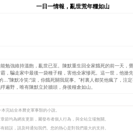
一日一情報，亂世荒年糧如山
僅能勉強維持溫飽，亂世已至。陳默重生回全家餓死的前一天，
村霸，騙走家中最後一袋種子糧，害他全家慘死。這一世，他搶
的…”陳默冷笑:“滾，你餓死關我屁事。”村裏人都笑他瘋了，
餓殍遍野，唯有陳默立於牆頭，身後糧倉如山。
的一本完結全本曆史軍事類的小說。
有章節均為網友更新，屬發布者個人行為，與全站立場無關。
節有錯誤，請及時通知我們。您的熱心是對我們最大的支持。