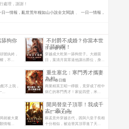
行處理，謝謝！
一日一情報，亂世荒年糧如山小說全文閱讀
、
一日一情報，
當舔狗你
不封爵不成婚？你當本世
子舔狗啊！
作者:
靜下月
頭號紈絝，
穿越成大乾第一舔狗世子。大婚當
，不...
日，葉清月當眾逼他讓出爵位，身...
重生塞北：寒門秀才攜妻
為相
作者:
春日癮
物配不上我，
商業精英王昭一睜眼，竟穿成了棺中
..
病亡的寒門秀才！家徒四壁，米...
開局替皇子頂罪！我成千
古一帝了？
作者:
404大胖蟹
局就被大夏
蘇孟意外穿越古代，因與六皇子長相
情報...
十分相似，被迫替其頂罪進了天...