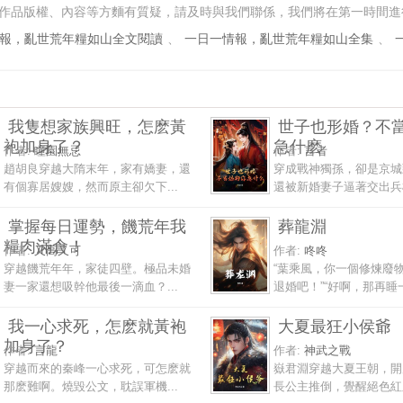
作品版權、內容等方麵有質疑，請及時與我們聯係，我們將在第一時間進
報，亂世荒年糧如山全文閱讀
、
一日一情報，亂世荒年糧如山全集
、
我隻想家族興旺，怎麽黃
世子也形婚？不
袍加身了？
急什麽
作者:
瞳園無忌
作者:
言者
趙胡良穿越大隋末年，家有嬌妻，還
穿成戰神獨孫，卻是京城
有個寡居嫂嫂，然而原主卻欠下...
還被新婚妻子逼著交出兵權
掌握每日運勢，饑荒年我
葬龍淵
糧肉滿倉！
作者:
又高又可
作者:
咚咚
穿越饑荒年年，家徒四壁。極品未婚
“葉乘風，你一個修煉廢
妻一家還想吸幹他最後一滴血？...
退婚吧！”“好啊，那再睡一.
我一心求死，怎麽就黃袍
大夏最狂小侯爺
加身了？
作者:
言龍
作者:
神武之戰
穿越而來的秦峰一心求死，可怎麽就
嶽君淵穿越大夏王朝，開
那麽難啊。燒毀公文，耽誤軍機...
長公主推倒，覺醒絕色紅顏