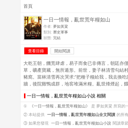
首頁
一日一情報，亂世荒年糧如山
作者:
夢如黃粱
類別:
曆史軍事
狀態:
完結
查看目錄
開始閱讀
大乾王朝，饑荒肆虐，易子而食已非傳言，朝廷亦
草，礦產寶藏，無所遁形。前世，妻子林清雪勾結
豬窩。當林清雪再次哭求:“把種子糧給我，我去換吃
牆，後院雞鴨成群，地窖堆滿米糧。亂世烽煙起，
一日一情報，亂世荒年糧如山小說 相關
①
《一日一情報，亂世荒年糧如山》
是 夢如黃粱 所寫
② 本站提供
一日一情報，亂世荒年糧如山全文閱讀
的所
③ 如果您發現
一日一情報，亂世荒年糧如山小說
閱讀章