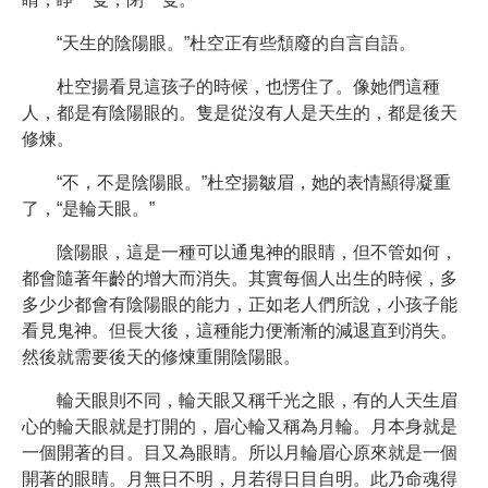
“天生的陰陽眼。”杜空正有些頹廢的自言自語。
杜空揚看見這孩子的時候，也愣住了。像她們這種
人，都是有陰陽眼的。隻是從沒有人是天生的，都是後天
修煉。
“不，不是陰陽眼。”杜空揚皺眉，她的表情顯得凝重
了，“是輪天眼。”
陰陽眼，這是一種可以通鬼神的眼睛，但不管如何，
都會隨著年齡的增大而消失。其實每個人出生的時候，多
多少少都會有陰陽眼的能力，正如老人們所說，小孩子能
看見鬼神。但長大後，這種能力便漸漸的減退直到消失。
然後就需要後天的修煉重開陰陽眼。
輪天眼則不同，輪天眼又稱千光之眼，有的人天生眉
心的輪天眼就是打開的，眉心輪又稱為月輪。月本身就是
一個開著的目。目又為眼睛。所以月輪眉心原來就是一個
開著的眼睛。月無日不明，月若得日目自明。此乃命魂得