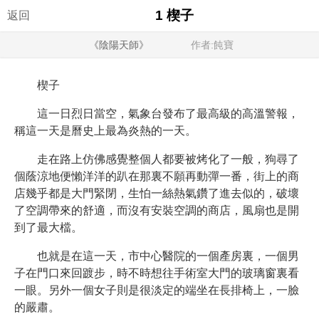
1 楔子
返回
《陰陽天師》
作者:飩寶
楔子
這一日烈日當空，氣象台發布了最高級的高溫警報，
稱這一天是曆史上最為炎熱的一天。
走在路上仿佛感覺整個人都要被烤化了一般，狗尋了
個蔭涼地便懶洋洋的趴在那裏不願再動彈一番，街上的商
店幾乎都是大門緊閉，生怕一絲熱氣鑽了進去似的，破壞
了空調帶來的舒適，而沒有安裝空調的商店，風扇也是開
到了最大檔。
也就是在這一天，市中心醫院的一個產房裏，一個男
子在門口來回踱步，時不時想往手術室大門的玻璃窗裏看
一眼。另外一個女子則是很淡定的端坐在長排椅上，一臉
的嚴肅。