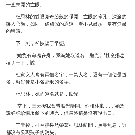
一直未開的左眼。
杜思林的雙眼竟奇跡般的睜開。左眼的瞳孔，深邃的
讓人心顫，如同一條幽深的通道，看不見盡頭，隻有無盡
的黑暗。
下一刻，卻恢複了常態。
“她隻有命魂在身，我為她取道名，胎光。”杜空揚思
考了一下，說。
杜家女人會有兩個名字，一為大名，還有一個便是道
名，就好像是小名那般的名字。
杜思林，她的道名就是，胎光。
“空正，三天後我會帶胎光離開。你和林嵐……”她想
說好好珍惜著餘下的時光，但最終還是沒有說出口。
三天後，杜空揚果然帶著杜思林離開，無聲無息，誰
都沒有發現孩子的消失。