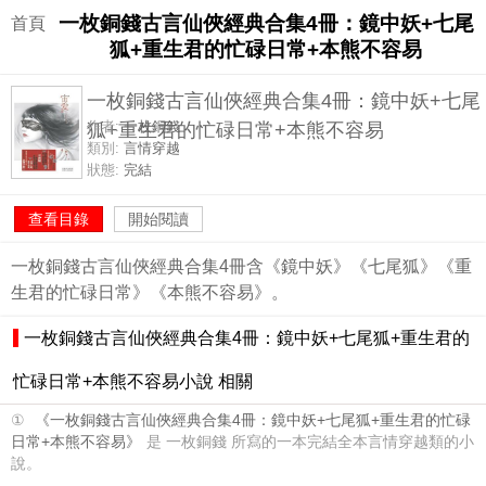
一枚銅錢古言仙俠經典合集4冊：鏡中妖+七尾
首頁
狐+重生君的忙碌日常+本熊不容易
一枚銅錢古言仙俠經典合集4冊：鏡中妖+七尾
狐+重生君的忙碌日常+本熊不容易
作者:
一枚銅錢
類別:
言情穿越
狀態:
完結
查看目錄
開始閱讀
一枚銅錢古言仙俠經典合集4冊含《鏡中妖》《七尾狐》《重
生君的忙碌日常》《本熊不容易》。
一枚銅錢古言仙俠經典合集4冊：鏡中妖+七尾狐+重生君的
忙碌日常+本熊不容易小說 相關
①
《一枚銅錢古言仙俠經典合集4冊：鏡中妖+七尾狐+重生君的忙碌
日常+本熊不容易》
是 一枚銅錢 所寫的一本完結全本言情穿越類的小
說。