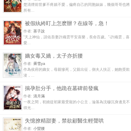
楚清煙前世爹不疼娘不愛，偏疼自己的同胞妹妹，幾個哥哥也將
所有...
被假紈絝盯上怎麽辦？在線等，急！
作者:
茶子說
“天上神仙，請佑吾妻許織雲平安喜樂，長命百歲。”-許織雲，喜
愛...
嫡女毒又嬌，太子亦折腰
作者:
霽雪ya
作為侯府的嫡女，母親慘死，父親出征，側夫人扶正，她飽受欺
淩，...
揣孕肚分手，他跪在墓碑前發瘋
作者:
清月滿
一夜之間，初嬈從初家最受寵的小公主，淪落為沈穆沉身邊見不
得光...
失憶撩精甜妻，禁欲顧醫生輕聲哄
作者:
小蠻腰