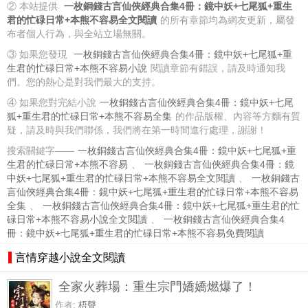
② 本站提供
一枚銅錢古言仙俠經典合集4冊：鏡中妖+七尾狐+重生
君的忙碌日常+本熊不容易全文閱讀
的所有章節均為網友更新，屬發
布者個人行為，與全站立場無關。
③ 如果您發現
一枚銅錢古言仙俠經典合集4冊：鏡中妖+七尾狐+重
生君的忙碌日常+本熊不容易小說
閱讀章節有錯誤，請及時通知我
們。您的熱心是對我們最大的支持。
④ 如果您對完結小說
一枚銅錢古言仙俠經典合集4冊：鏡中妖+七尾
狐+重生君的忙碌日常+本熊不容易全集
的作品版權、內容等方麵有質
疑，請及時與我們聯係，我們將在第一時間進行處理，謝謝！
搜索關鍵字——
一枚銅錢古言仙俠經典合集4冊：鏡中妖+七尾狐+重
生君的忙碌日常+本熊不容易
、
一枚銅錢古言仙俠經典合集4冊：鏡
中妖+七尾狐+重生君的忙碌日常+本熊不容易全文閱讀
、
一枚銅錢古
言仙俠經典合集4冊：鏡中妖+七尾狐+重生君的忙碌日常+本熊不容易
全集
、
一枚銅錢古言仙俠經典合集4冊：鏡中妖+七尾狐+重生君的忙
碌日常+本熊不容易小說全文閱讀
、
一枚銅錢古言仙俠經典合集4
冊：鏡中妖+七尾狐+重生君的忙碌日常+本熊不容易免費閱讀
言情穿越小說全文閱讀
全家火葬場：重生宗門嬌嬌燃爆了！
作者:
梧聲