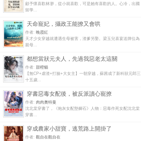
顧予懷喜歡林渺，從小就喜歡，可是她有喜歡的人。心冷，出國
留學...
天命寵妃，攝政王能撩又會哄
作者:
晚霞紅
天才少女穿越就遭遇生母被害，渣爹另娶。梁玉兒喜宴送牌位為
親母...
都想當狀元夫人，先過我惡老太這關
作者:
甜橙貓
【無CP+虐渣+打臉+大女主】一朝穿越，蘇茜成了新科狀元郎三
十五歲...
穿書惡毒女配後，被反派讀心寵撩
作者:
肉肉奧特曼
沈北棠穿書了，《炮灰女配墊腳石》人物：惡毒作死女配沈北棠
穿書...
穿成農家小甜寶，逃荒路上開掛了
作者:
觀自在觀自在