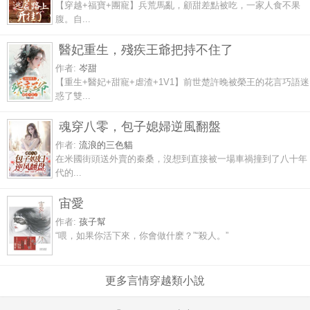
【穿越+福寶+團寵】兵荒馬亂，顧甜差點被吃，一家人食不果
腹。自...
醫妃重生，殘疾王爺把持不住了
作者:
岑甜
【重生+醫妃+甜寵+虐渣+1V1】前世楚許晚被榮王的花言巧語迷
惑了雙...
魂穿八零，包子媳婦逆風翻盤
作者:
流浪的三色貓
在米國街頭送外賣的秦桑，沒想到直接被一場車禍撞到了八十年
代的...
宙愛
作者:
孩子幫
“喂，如果你活下來，你會做什麽？”“殺人。”
更多言情穿越類小說