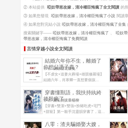
② 本站提供
啞奴帶崽改嫁，清冷權臣悔瘋了全文閱讀
的
③ 如果您發現
啞奴帶崽改嫁，清冷權臣悔瘋了小說
閱讀
④ 如果您對完結小說
啞奴帶崽改嫁，清冷權臣悔瘋了全集
搜索關鍵字——
啞奴帶崽改嫁，清冷權臣悔瘋了
、
啞奴帶
帶崽改嫁，清冷權臣悔瘋了免費閱讀
言情穿越小說全文閱讀
結婚六年你不生，離婚了
你想父憑子貴？
作者:
藕粉桂花糖兔
【不虐女+追妻火葬場+雄競修羅場】
結婚六年，肖寒卿一直想要個孩...
穿書懂獸語，我扶持紈絝
後殺瘋了
作者:
黛玉倒拔垂楊柳
【穿書+雙潔+雙強+扮豬吃虎+宅鬥
+甜寵】第一殺手沈靈韻穿書了，這...
八零：渣夫騙婚娶大嫂，