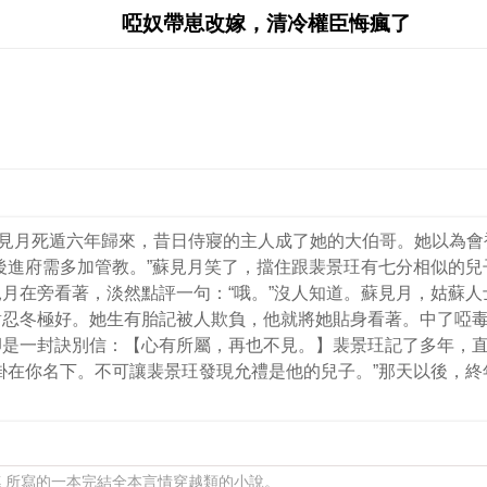
啞奴帶崽改嫁，清冷權臣悔瘋了
蘇見月死遁六年歸來，昔日侍寢的主人成了她的大伯哥。她以為
後進府需多加管教。”蘇見月笑了，擋住跟裴景玨有七分相似的
月在旁看著，淡然點評一句：“哦。”沒人知道。蘇見月，姑蘇
對忍冬極好。她生有胎記被人欺負，他就將她貼身看著。中了啞
卻是一封訣別信：【心有所屬，再也不見。】裴景玨記了多年，
掛在你名下。不可讓裴景玨發現允禮是他的兒子。”那天以後，
穗 所寫的一本完結全本言情穿越類的小說。