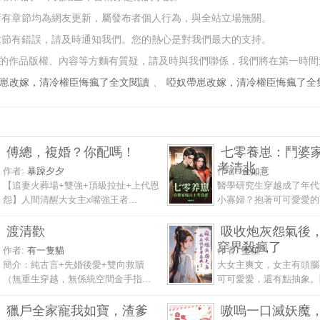
所有章節均為網友更新，屬發布者個人行為，與全站立場無關。
章節有錯誤，請及時通知我們。您的熱心是對我們最大的支持。
的作品版權、內容等方麵有質疑，請及時與我們聯係，我們將在第一時間
崽改嫁，清冷權臣悔瘋了全文閱讀
、
啞奴帶崽改嫁，清冷權臣悔瘋了全
傅總，複婚？你配嗎！
七零養崽：鬥婆
考清北
作者:
暴躁夕夕
作者:
金如意
【追妻火葬場+雙強+頂級拉扯+上代恩
醫學研究生穿越成了年代
怨】人間清醒大女主x嘴強王者...
小寡婦？抱著可可愛愛的萌
渡清歡
吸收炮灰怨氣後
穿界殺瘋了
作者:
有一隻貓
作者:
墜笙
簡介：純古言+先婚後愛+雙向救贖
大女主爽文，女主有頭腦
（無重生穿越，無係統空間金手指...
可可愛愛，還有點抽象。阿
獵戶全家寵我如寶，渣爹
嗷嗚一口滅妖魔