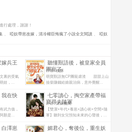
進行處理，謝謝！
集
、
啞奴帶崽改嫁，清冷權臣悔瘋了小說全文閱讀
、
啞奴
家嫁兵王
聽懂獸語後，被皇家全員
團寵了
作者:
桃酥
文裏的受氣
萌寶獸語無CP團寵虐渣 甜甜上山
娃，...
撿柴賺錢給娘親治病，意外覺醒...
，我在快
七零讀心，掏空家產帶福
寶尋夫隨軍
作者:
沫沫無聞
有武力值，
【雙潔+年代+養崽+讀心術+空間+隨
顏是...
軍】聽到女兒預知未來的心聲後，...
，白澤崽
媚君心，奪後位，重生妖