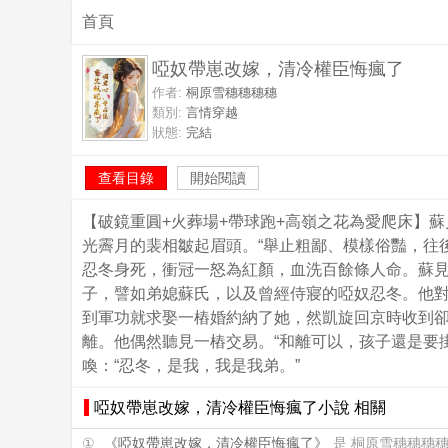
首頁
啞奴帶崽改嫁，清冷權臣悔瘋了
作者:
桐原雪穗穗穗穗
類別:
言情穿越
狀態:
完結
查看目錄
開始閱讀
【破鏡重圓+火葬場+帶球跑+高嶺之花為愛爬床】
光霽月的裴相皺起眉頭。“舉止粗鄙、模樣俗豔，往
忍冬身死，衝冠一怒為紅顏，血洗百餘條人命。蘇見
子，譬如弟媳蘇氏，以及曾經侍寢的啞奴忍冬。他
到軍功就求娶一樁婚約納了她，然凱旋回京時收到
離。他偶然聽見一樁交易。“和離可以，孩子還是要
喚：“忍冬，是我，我是我弟。”
啞奴帶崽改嫁，清冷權臣悔瘋了小說 相關
①
《啞奴帶崽改嫁，清冷權臣悔瘋了》
是 桐原雪穗穗穗