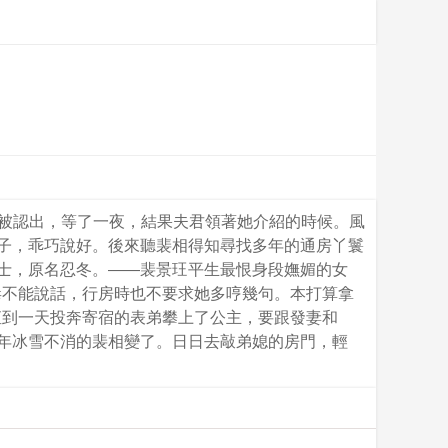
會被認出，等了一夜，結果夫君領著她介紹的時候。風
兒子，乖巧說好。後來聽裴相得知尋找多年的通房丫鬟
人士，原名忍冬。——裴景玨平生最恨身段嫵媚的女
毒不能說話，行房時也不要求她多哼幾句。本打算拿
直到一天投奔寄宿的表弟攀上了公主，要跟發妻和
終年冰雪不消的裴相變了。日日去敲弟媳的房門，輕