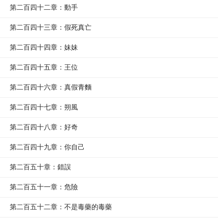
第二百四十二章：動手
第二百四十三章：假死真亡
第二百四十四章：妹妹
第二百四十五章：王位
第二百四十六章：真假青麵
第二百四十七章：朔風
第二百四十八章：好奇
第二百四十九章：你自己
第二百五十章：錯誤
第二百五十一章：危險
第二百五十二章：不是毒藥的毒藥