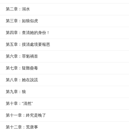
第二章：溺水
第三章：如狼似虎
第四章：查清她的身份！
第五章：摸清處境要報恩
第六章：罪魁禍首
第七章：疑難蠱毒
第八章：她在說謊
第九章：狼
第十章：“清然”
第十一章：終究是晚了
第十二章：荒唐事