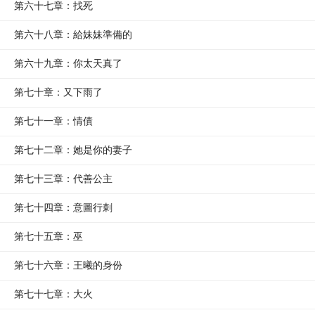
第六十七章：找死
第六十八章：給妹妹準備的
第六十九章：你太天真了
第七十章：又下雨了
第七十一章：情債
第七十二章：她是你的妻子
第七十三章：代善公主
第七十四章：意圖行刺
第七十五章：巫
第七十六章：王曦的身份
第七十七章：大火