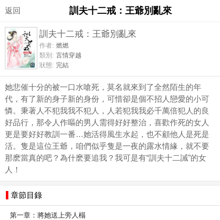
訓夫十二戒：王爺別亂來
返回
訓夫十二戒：王爺別亂來
作者:
燃燃
類別:
言情穿越
狀態:
完結
她悲催十分的被一口水嗆死，莫名就來到了全然陌生的年
代，有了新的身子新的身份，可惜卻是個不招人戀愛的小可
憐。秉著人不犯我我不犯人，人若犯我我必千萬倍犯人的良
好品行，那令人作嘔的男人需得好好整治，喜歡作死的女人
更是要好好教訓一番…她活得風生水起，也不顧他人是死是
活。隻是這位王爺，咱們似乎隻是一夜的露水情緣，就不要
那麽當真的吧？為什麽要追我？我可是有“訓夫十二誡”的女
人！
章節目錄
第一章：將她送上旁人榻