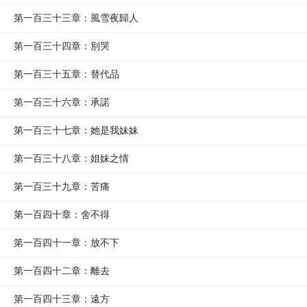
第一百三十三章：風雪夜歸人
第一百三十四章：別哭
第一百三十五章：替代品
第一百三十六章：承諾
第一百三十七章：她是我妹妹
第一百三十八章：姐妹之情
第一百三十九章：苦痛
第一百四十章：舍不得
第一百四十一章：放不下
第一百四十二章：離去
第一百四十三章：遠方