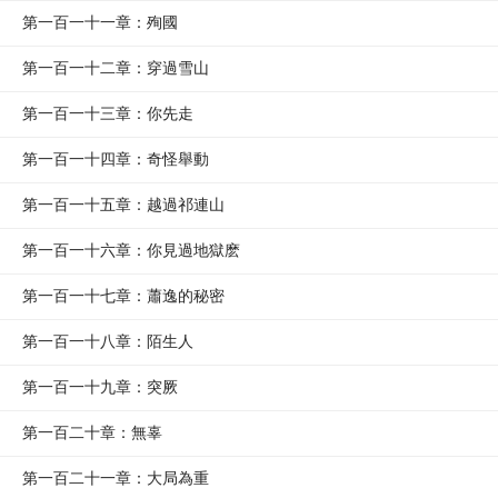
第一百一十一章：殉國
第一百一十二章：穿過雪山
第一百一十三章：你先走
第一百一十四章：奇怪舉動
第一百一十五章：越過祁連山
第一百一十六章：你見過地獄麽
第一百一十七章：蕭逸的秘密
第一百一十八章：陌生人
第一百一十九章：突厥
第一百二十章：無辜
第一百二十一章：大局為重