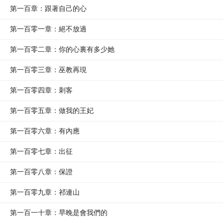
第一百章：跟著自己的心
第一百零一章：絕不放過
第一百零二章：你的心裏有多少她
第一百零三章：巫教再現
第一百零四章：刺客
第一百零五章：做我的王妃
第一百零六章：有內應
第一百零七章：出征
第一百零八章：保證
第一百零九章：祁連山
第一百一十章：早晚是會我們的