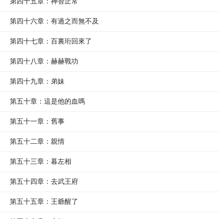
第四十五章：神智正常
第四十六章：有過之而無不及
第四十七章：百裏珩回來了
第四十八章：赫赫戰功
第四十九章：弟妹
第五十章：這是他的血嗎
第五十一章：舊事
第五十二章：親情
第五十三章：暮左相
第五十四章：去武王府
第五十五章：王爺醒了