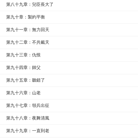
第八十九章：兒臣長大了
第九十章：製約平衡
第九十一章：無力回天
第九十二章：不共戴天
第九十三章：仇恨
第九十四章：師父
第九十五章：聽錯了
第九十六章：山老
第九十七章：領兵出征
第九十八章：夜舞清風
第九十九章：一直到老