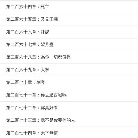
第二百六十四章：死亡
第二百六十五章：又見王曦
第二百六十六章：計謀
第二百六十七章：望月蠱
第二百六十八章：為你一切都值得
第二百六十九章：大寧
第二百七十章：刺客
第二百七十一章：你去過西域嗎
第二百七十二章：你真好看
第二百七十三章：我不是你要等的人
第二百七十四章：天下無情