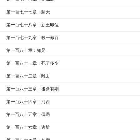
第一百七十七章：歸天
第一百七十八章：新王即位
第一百七十九章：殺一儆百
第一百八十章：知足
第一百八十一章：死了多少
第一百八十二章：離去
第一百八十三章：後會有期
第一百八十四章：河西
第一百八十五章：偶遇
第一百八十六章：逃離