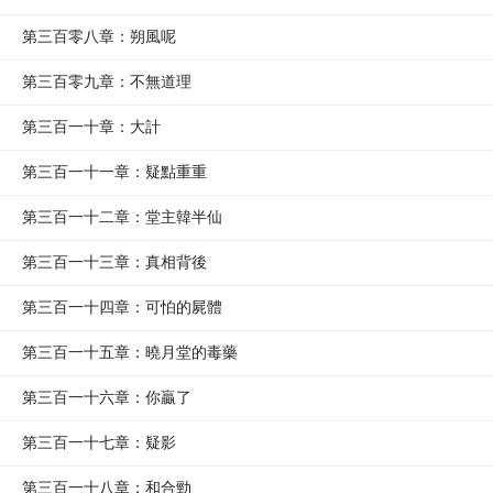
第三百零八章：朔風呢
第三百零九章：不無道理
第三百一十章：大計
第三百一十一章：疑點重重
第三百一十二章：堂主韓半仙
第三百一十三章：真相背後
第三百一十四章：可怕的屍體
第三百一十五章：曉月堂的毒藥
第三百一十六章：你贏了
第三百一十七章：疑影
第三百一十八章：和合勁