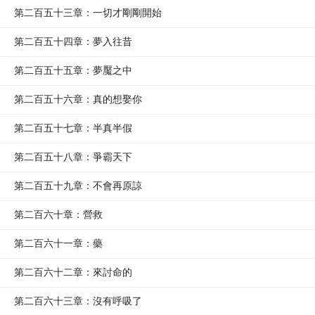
第二百五十三章：一切才剛剛開始
第二百五十四章：夢入往昔
第二百五十五章：夢魘之中
第二百五十六章：真的想娶你
第二百五十七章：半真半假
第二百五十八章：爭霸天下
第二百五十九章：不會再原諒
第二百六十章：營救
第二百六十一章：藥
第二百六十二章：來討命的
第二百六十三章：沒有呼吸了