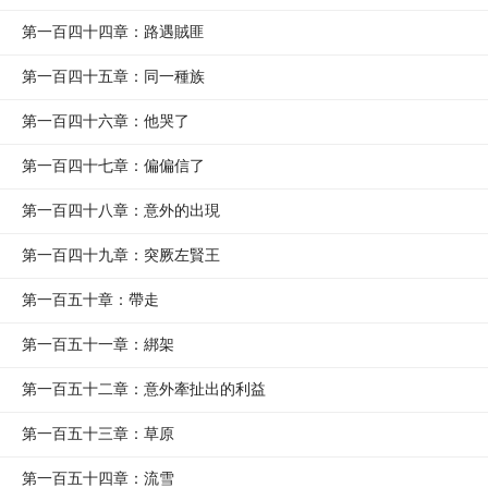
第一百四十四章：路遇賊匪
第一百四十五章：同一種族
第一百四十六章：他哭了
第一百四十七章：偏偏信了
第一百四十八章：意外的出現
第一百四十九章：突厥左賢王
第一百五十章：帶走
第一百五十一章：綁架
第一百五十二章：意外牽扯出的利益
第一百五十三章：草原
第一百五十四章：流雪