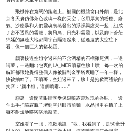
飛機停在寬闊的跑道上。橢圓的機艙窗口外麵，是北
京冬天裏仿佛茶色玻璃一樣的天空，它用厚實的粉塵、廢
氣、沙塵暴和人們靈魂裏蒸發出的浮躁與虛榮一起，組成
了密不透風的雲殼，將飛鳥、日光和雲霞，以及腳下蒼茫
綿延的無邊大地都同宇宙隔絕起來，從遙遠的太空往下
看，像一個巨大的鬆花蛋。
顧裏接過空姐拿過來的不含酒精的石榴雞尾酒，一邊
喝著，一邊翻出包裏的LA_MER噴霧往臉上噴，每一次的
航班都讓她覺得整個人像被關到金字塔裏睡了一年一樣，
快被抽幹了。正噴著，空姐過來了，臉上是抱歉而禮貌的
笑容：“顧小姐，這個噴霧……”
顧裏一邊閉著眼睛享受保濕噴霧裏玫瑰的香味，一邊
伸出手把噴霧瓶子堵到空姐眼睛前麵，水晶指甲在瓶子上
麵不耐煩地嗒嗒嗒地敲著。
空姐看了一眼，抱歉地說：“哦，我看到了，是50毫升
以下的，抱歉打擾到您了顧小姐，您的噴霧是符合規定