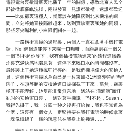
電視電台裏歇斯底裏地播了一年的關係，導致北京人民全
部被徹底催眠洗腦，兩眼發直，見誰都敬禮，逮誰都歡迎
——比如顧裏這種人，就應該在她降落到北京機場的瞬
間，立刻將她直接隔離起來，送到實驗室裏和她的同類，
那些牙尖嘴利的小白鼠們關在一起。
一路橫衝直撞的過程裏，兩個人一直在拿著手機打電
話，Neil偶爾還能停下來喝一口咖啡，而顧裏則在一個又
一個“對不起你等下，我有個插撥電話進來”的遠程連續轟
炸裏充滿快感地喘息著，連停下來喝口水的時間都沒有。
最終製止了她這種瘋狂行徑的，是我們機場偉大的安檢人
員，這個橫衝直撞以為自己是一枚東風-31洲際導彈的時尚
瞎子，在頭等艙的安檢通道口被攔截了下來，當然，顧裏
極其不能理解，她隻能非常無奈地一邊站在“滴滴滴”瘋狂
亂叫的安檢窗口裏，一邊對著手機說：“對不起，Susan，
我得先掛了，我一分四十秒之後再打給你，我也不知道為
什麽，這裏有一個女人一定堅持要在我打電話的時候拿著
一塊像鐵鏟子一樣的玩意兒在我身上刷幾遍……”
安檢人員匪夷所思地看著顧裏：“……”