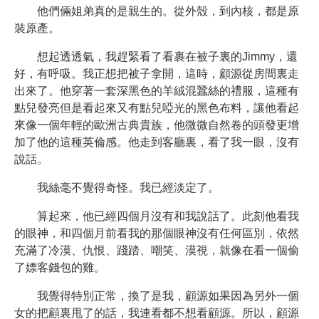
他們倆姐弟真的是親生的。從外殼，到內核，都是原
裝原產。
想起透透氣，我趕緊看了看裹在被子裏的Jimmy，還
好，有呼吸。我正想把被子拿開，這時，顧源從房間裏走
出來了。他穿著一套深黑色的羊絨混蠶絲的禮服，這種有
點兒發亮但是看起來又有點兒啞光的黑色布料，讓他看起
來像一個年輕的歐洲古典貴族，他微微自然卷的頭發更增
加了他的這種英倫感。他走到客廳裏，看了我一眼，沒有
說話。
我絲毫不覺得奇怪。我已經淡定了。
算起來，他已經四個月沒有和我說話了。此刻他看我
的眼神，和四個月前看我的那個眼神沒有任何區別，依然
充滿了冷漠、仇恨、踐踏、嘲笑、漠視，就像在看一個偷
了嫖客錢包的雞。
我覺得特別正常，換了是我，顧源如果因為另外一個
女的把顧裏甩了的話，我連看都不想看顧源。所以，顧源