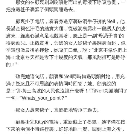
那女的在顧裏刷刷刷噴射而出的毒液下呼吸急促，一
把拉過毯子裹緊了倒頭悶睡過去。
顧裏掛了電話，看看身邊穿著破洞牛仔褲的Neil，他
長滿金褐色汗毛的結實大腿，從破洞裏露出一段誘人的皮
膚來，顧裏心滿意足地觀賞著，臉上是一副“母憑子貴”的
得瑟勁兒。正觀賞著，旁邊的女人從毯子裏翻身而起，似
乎還想做最後的掙紮，她吸了口氣，說：“北京不像你們上
海！北京冬天都是零下十幾度的天氣！那風刮得可是呼呼
的！”
聽完她這句話，顧裏和Neil同時轉過頭麵對她，用充
滿了疑惑且不可思議的表情同時回答了她。顧裏說的
是：“那黃土高坡的人民也沒說什麽呀！”而Neil真誠地問了
一句：“Whats_your_point？”
那女人裹緊毯子，直挺挺地昏睡了過去。
顧裏掛完Kitty的電話，重新戴上了墨鏡，她準備在接
下來的兩個小時飛行裏，好好地睡一覺。回到上海之後，