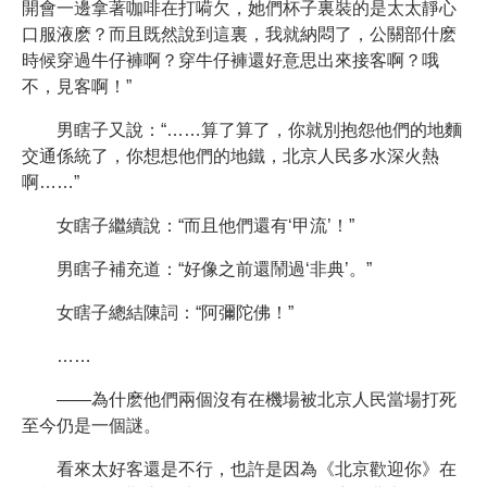
開會一邊拿著咖啡在打嗬欠，她們杯子裏裝的是太太靜心
口服液麽？而且既然說到這裏，我就納悶了，公關部什麽
時候穿過牛仔褲啊？穿牛仔褲還好意思出來接客啊？哦
不，見客啊！”
男瞎子又說：“……算了算了，你就別抱怨他們的地麵
交通係統了，你想想他們的地鐵，北京人民多水深火熱
啊……”
女瞎子繼續說：“而且他們還有‘甲流’！”
男瞎子補充道：“好像之前還鬧過‘非典’。”
女瞎子總結陳詞：“阿彌陀佛！”
……
——為什麽他們兩個沒有在機場被北京人民當場打死
至今仍是一個謎。
看來太好客還是不行，也許是因為《北京歡迎你》在