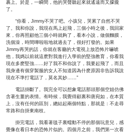
裹上。於是，一瞬間，他的哭聲聽起來就遙遠而又朦朧
了。
“你看，Jimmy不哭了吧。小孩兒，哭累了自然不哭
了。我和你說，我現在馬上起飛，三個小時之後，我回家
來，你再照顧他三個小時就夠了，看本小說，做個麵膜，
洗個澡，時間嘩啦啦地就過去了，很好打發的。如果
Jimmy再哭的話，你就在客廳的大電視上放恐怖片嚇唬
他，我媽以前就這麽對我進行入學前的堅強教育，你看我
現在多麽堅強……好了我不和你說了，我要起飛了，而且
我身邊有個穿製服的女人不知道因為什麽原因非告訴我說
現在不準打電話了，莫名其妙……”
電話掛斷了。我完全可以想象電話那頭那個空姐仿佛
含著生薑的表情。有時候，我覺得顧裏和唐宛如，在本質
上，沒有任何的區別，總結起兩個特點，那就是：不走尋
常路和自掛東南枝。
掛完電話，我看著毯子裏蠕動不停的那個玩意兒，感
覺像在看日本的恐怖片似的。四個月之前，我們第一次看