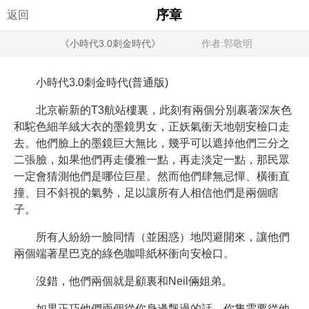
序章
返回
《小時代3.0刺金時代》
作者:郭敬明
小時代3.0刺金時代(普通版)
北京嶄新的T3航站樓裏，此刻有兩個分別裹著深灰色
和駝色細羊絨大衣的墨鏡男女，正妖氣衝天地朝安檢口走
去。他們臉上的墨鏡巨大無比，幾乎可以遮掉他們三分之
二張臉，如果他們再走優雅一點，再走淡定一點，那民眾
一定會猜測他們是哪位巨星。然而他們肆無忌憚、橫衝直
撞、目不斜視的氣勢，足以讓所有人相信他們是兩個瞎
子。
所有人紛紛一臉同情（並困惑）地閃避開來，讓他們
兩個端著星巴克的綠色咖啡紙杯衝向安檢口。
沒錯，他們兩個就是顧裏和Neil倆姐弟。
如果正巧他們兩個從你身邊飄過的話，你隻需要從他