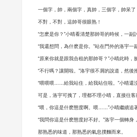
一個字，帥，兩個字，真帥，三個字，帥呆了
不對，不對，這帥哥很眼熟！
“怎麽是你？”小晴看清楚那帥哥的時候，一副
“我還想問，為什麽是你。”站在門外的洛宇一
“原來你就是跟我合租的那帥哥？”小晴此時，
“不行嗎？讓開啦。”洛宇很不屑的說道，然後
“喂喂喂……給我站住，給我站住啦。”小晴
可是，洛宇可拽了，理都不理小晴，直接往客
“喂，你這是什麽態度啊。喂……”小晴繼續追
“我問你這是什麽態度好不好。”洛宇一個轉
那熟悉的味道，那熟悉的氣息撲麵而來。