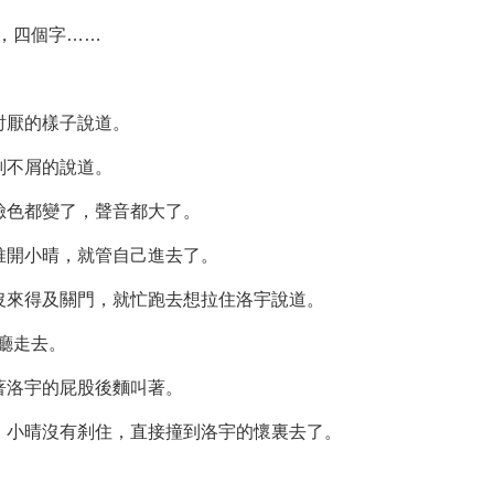
，四個字……
討厭的樣子說道。
副不屑的說道。
臉色都變了，聲音都大了。
推開小晴，就管自己進去了。
還沒來得及關門，就忙跑去想拉住洛宇說道。
廳走去。
著洛宇的屁股後麵叫著。
身，小晴沒有刹住，直接撞到洛宇的懷裏去了。