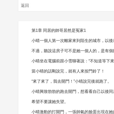
返回
第1章 同居的帥哥居然是冤家1
小晴一個人第一次離家來到陌生的城市，以後
不過，聽說這房子可不是她一個人的，是有個
小晴坐在電腦前跟小雪聊著說：“不知道等下
當小晴的話剛說完，就有人來按門鈴了！
“來了來了，我去開門！”小晴說完後就跑了。
小晴興致勃勃的跑去開門，想看看自己以後同
希望不要讓她失望。
小晴激動的打開門，一張帥氣的臉蛋出現在她