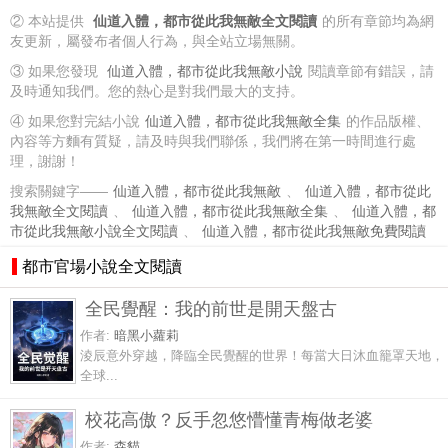
② 本站提供
仙道入體，都市從此我無敵全文閱讀
的所有章節均為網
友更新，屬發布者個人行為，與全站立場無關。
③ 如果您發現
仙道入體，都市從此我無敵小說
閱讀章節有錯誤，請
及時通知我們。您的熱心是對我們最大的支持。
④ 如果您對完結小說
仙道入體，都市從此我無敵全集
的作品版權、
內容等方麵有質疑，請及時與我們聯係，我們將在第一時間進行處
理，謝謝！
搜索關鍵字——
仙道入體，都市從此我無敵
、
仙道入體，都市從此
我無敵全文閱讀
、
仙道入體，都市從此我無敵全集
、
仙道入體，都
市從此我無敵小說全文閱讀
、
仙道入體，都市從此我無敵免費閱讀
都市官場小說全文閱讀
全民覺醒：我的前世是開天盤古
作者:
暗黑小蘿莉
淩辰意外穿越，降臨全民覺醒的世界！每當大日沐血籠罩天地，
全球...
校花高傲？反手忽悠懵懂青梅做老婆
作者:
森貓