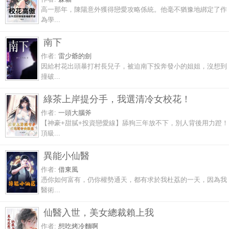
高一那年，陳陽意外獲得戀愛攻略係統。他毫不猶豫地綁定了作
為學...
南下
作者:
雷少爺的劍
因給村花出頭暴打村長兒子，被迫南下投奔發小的姐姐，沒想到
撞破...
綠茶上岸提分手，我選清冷女校花！
作者:
一頭大腦斧
【神豪+甜膩+投資戀愛線】舔狗三年放不下，別人背後用力蹬！
頂級...
異能小仙醫
作者:
借東風
憑你如何富有，仍你權勢通天，都有求於我杜荔的一天，因為我
醫術...
仙醫入世，美女總裁賴上我
作者:
想吃烤冷麵啊