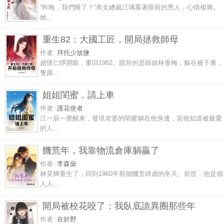
“昨晚，我們睡了？”美女總裁江璃看著眼前的男人，心情複雜。
她...
重生82：大國工匠，開局拯救師母
作者:
拜托少放鹽
趙懷仁睜開眼，重回1982。跟前的是師娘林香梅，躲在被子裏，
隻露...
姐姐閨蜜，請上車
作者:
護花使者
江一辰一覺醒來，發現老婆的閨蜜躺在他身邊，當他知道被最愛
的人...
饑荒年，我靠物流倉庫躺贏了
作者:
李森燊
林昊輝重生了，回到1960年那個饑荒肆虐的冬天。前世，他是個
人人...
開局被校花咬了：我臥底詭異圈那些年
作者:
在於野