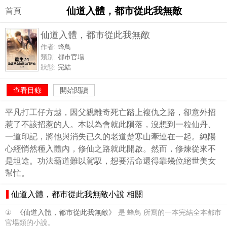
仙道入體，都市從此我無敵
首頁
仙道入體，都市從此我無敵
作者:
蜂鳥
類別:
都市官場
狀態:
完結
查看目錄
開始閱讀
平凡打工仔方越，因父親離奇死亡踏上複仇之路，卻意外招
惹了不該招惹的人。本以為會就此隕落，沒想到一粒仙丹、
一道印記，將他與消失已久的老道楚寒山牽連在一起。純陽
心經悄然種入體內，修仙之路就此開啟。然而，修煉從來不
是坦途。功法霸道難以駕馭，想要活命還得靠幾位絕世美女
幫忙。
仙道入體，都市從此我無敵小說 相關
①
《仙道入體，都市從此我無敵》
是 蜂鳥 所寫的一本完結全本都市
官場類的小說。