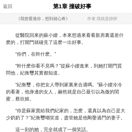
第1章 撞破好事
返回
《我曾愛過你，想到就心疼》
作者:我就是靜靜
從醫院回來的蘇小嬡，本來想過來看看新房裏還差什
麽的，打開門就碰見了這麽一出好事。
“你們，在幹什麽。”
“幹什麽你看不見嗎？”從蘇小嬡進來，到她打開門質
問他，紀衡璽其實都知道。
“紀衡璽，你把女人帶到家裏來合適嗎。”蘇小嬡冷冷
的看著，他身邊的女人，赫然就是自己最引以為傲的閨
蜜，蔡欣姬。
“你是蘇家賣給我們紀家的，怎麽，還真以為自己是大
少奶奶了？”紀衡璽嘲笑道，盡管她是他剛娶過門的妻子。
這一刻的她，完全就成了一個笑話。