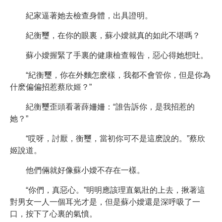
紀家逼著她去檢查身體，出具證明。
紀衡璽，在你的眼裏，蘇小嬡就真的如此不堪嗎？
蘇小嬡握緊了手裏的健康檢查報告，惡心得她想吐。
“紀衡璽，你在外麵怎麽樣，我都不會管你，但是你為
什麽偏偏招惹蔡欣姬？”
紀衡璽歪頭看著薛姍姍：“誰告訴你，是我招惹的
她？”
“哎呀，討厭，衡璽，當初你可不是這麽說的。”蔡欣
姬說道。
他們倆就好像蘇小嬡不存在一樣。
“你們，真惡心。”明明應該理直氣壯的上去，揪著這
對男女一人一個耳光才是，但是蘇小嬡還是深呼吸了一
口，按下了心裏的氣憤。