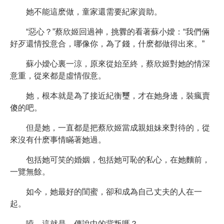
她不能這麽做，童家還需要紀家資助。
“惡心？”蔡欣姬回過神，挑釁的看著蘇小嬡：“我們倆
好歹還情投意合，哪像你，為了錢，什麽都做得出來。”
蘇小嬡心裏一涼，原來從始至終，蔡欣姬對她的情深
意重，從來都是虛情假意。
她，根本就是為了接近紀衡璽，才在她身邊，裝瘋賣
傻的吧。
但是她，一直都是把蔡欣姬當成親姐妹來對待的，從
來沒有什麽事情瞞著她過。
包括她可笑的婚姻，包括她可恥的私心，在她麵前，
一覽無餘。
如今，她最好的閨蜜，卻和成為自己丈夫的人在一
起。
嗬，這就是，傳說中的背叛嗎？