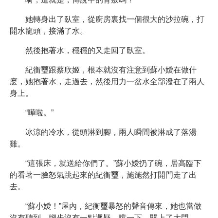
她轉身出了臥室，從廚房裏找一個很大的沙拉碗，打
開水龍頭，接滿了水。
然後抱著水，穩穩的又走回了臥室。
紀衡璽跟蔡欣姬，根本就沒有注意到蘇小嬡在做什
麽，她抱著水，走過去，然後用力一盆水全部潑在了兩人
身上。
“嘩啦。”
冰涼的冷水，從頭淋到腳，兩人瞬間被淋成了落湯
雞。
“這張床，就送給你們了。”蘇小嬡扔了碗，居高臨下
的看著一臉怒氣跳起來的紀衡璽，施施然打開門走了出
去。
“蘇小嬡！”屋內，紀衡璽暴怒的聲音傳來，她也當做
沒有聽到，腳步沒有一點遲疑，噹一下，關上了大門。