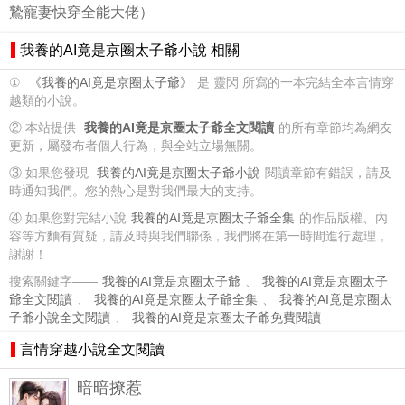
鷙寵妻快穿全能大佬）
我養的AI竟是京圈太子爺小說 相關
①
《我養的AI竟是京圈太子爺》
是 靈閃 所寫的一本完結全本言情穿
越類的小說。
② 本站提供
我養的AI竟是京圈太子爺全文閱讀
的所有章節均為網友
更新，屬發布者個人行為，與全站立場無關。
③ 如果您發現
我養的AI竟是京圈太子爺小說
閱讀章節有錯誤，請及
時通知我們。您的熱心是對我們最大的支持。
④ 如果您對完結小說
我養的AI竟是京圈太子爺全集
的作品版權、內
容等方麵有質疑，請及時與我們聯係，我們將在第一時間進行處理，
謝謝！
搜索關鍵字——
我養的AI竟是京圈太子爺
、
我養的AI竟是京圈太子
爺全文閱讀
、
我養的AI竟是京圈太子爺全集
、
我養的AI竟是京圈太
子爺小說全文閱讀
、
我養的AI竟是京圈太子爺免費閱讀
言情穿越小說全文閱讀
暗暗撩惹