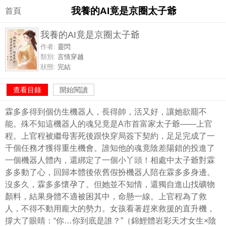
我養的AI竟是京圈太子爺
首頁
我養的AI竟是京圈太子爺
作者:
靈閃
類別:
言情穿越
狀態:
完結
查看目錄
開始閱讀
霖多多得到個仿生機器人，長得帥，活又好，讓她欲罷不
能。殊不知這機器人的魂兒竟是A市首富家太子爺——上官
程。上官程被繼母害死後跟快穿局簽下契約，足足完成了一
千個任務才獲得重生機會。誰知他的魂竟陰差陽錯的投進了
一個機器人體內，還綁定了一個小丫頭！相處中太子爺對霖
多多動了心，回歸本體後依舊假扮機器人陪在霖多多身邊。
沒多久，霖多多懷孕了。但她並不知情，還獨自進山找礦物
顏料，結果身體不適被困其中，命懸一線。上官程為了救
人，不得不動用龐大的勢力。女孩看著趕來救援的直升機，
撐大了眼睛：“你…你到底是誰？”（錦鯉體岩彩天才女生×陰