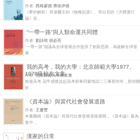
作者:
西格蒙德·弗洛伊德
《夢的解析》與達爾文的《物種起源》、哥白尼的《天體運行
論》並...
"一帶一路”與人類命運共同體
作者:
劉詩琪 胡必亮
“一帶一路”倡議為全球發展合作提供了創新思路，為破解全球發
展...
我的高考，我的大學：北京師範大學1977、
1978級校友文集
作者:
北京師範大學校友會
恢複高考·花甲感懷說起高考那事同窗情誼二三事那些年，那些關
於...
《資本論》與當代社會發展道路
作者:
王慶豐
本書圍繞《資本論》與當代社會發展道路展開，《資本論》最為
集中...
漢家的日常