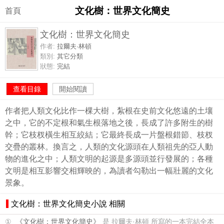
文化樹：世界文化簡史
首頁
文化樹：世界文化簡史
作者:
拉爾夫·林頓
類別:
其它分類
狀態:
完結
查看目錄
開始閱讀
作者把人類文化比作一棵大樹，紮根在史前文化悠遠的土壤
之中，它的不定根和氣生根落地之後，長成了許多附生的樹
幹；它枝杈橫生相互絞結；它最終長成一片盤根錯節、枝杈
交疊的叢林。換言之，人類的文化源頭在人類祖先的亞人動
物的進化之中；人類文明的起源是多源頭並行發展的；各種
文明是相互影響交相輝映的，為讀者勾勒出一幅壯麗的文化
景象。
文化樹：世界文化簡史小說 相關
①
《文化樹：世界文化簡史》
是 拉爾夫·林頓 所寫的一本完結全本