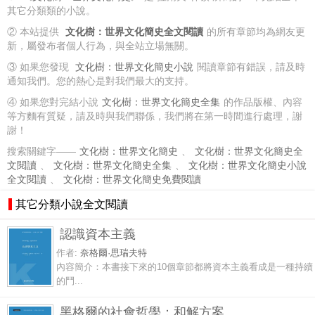
其它分類類的小說。
② 本站提供
文化樹：世界文化簡史全文閱讀
的所有章節均為網友更
新，屬發布者個人行為，與全站立場無關。
③ 如果您發現
文化樹：世界文化簡史小說
閱讀章節有錯誤，請及時
通知我們。您的熱心是對我們最大的支持。
④ 如果您對完結小說
文化樹：世界文化簡史全集
的作品版權、內容
等方麵有質疑，請及時與我們聯係，我們將在第一時間進行處理，謝
謝！
搜索關鍵字——
文化樹：世界文化簡史
、
文化樹：世界文化簡史全
文閱讀
、
文化樹：世界文化簡史全集
、
文化樹：世界文化簡史小說
全文閱讀
、
文化樹：世界文化簡史免費閱讀
其它分類小說全文閱讀
認識資本主義
作者:
奈格爾·思瑞夫特
內容簡介：本書接下來的10個章節都將資本主義看成是一種持續
的鬥...
黑格爾的社會哲學：和解方案