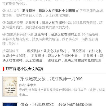
市官場類的小說。
② 本站提供
退役戰神：裁決之杖在鄉村全文閱讀
的所有章節均為網
友更新，屬發布者個人行為，與全站立場無關。
③ 如果您發現
退役戰神：裁決之杖在鄉村小說
閱讀章節有錯誤，請
及時通知我們。您的熱心是對我們最大的支持。
④ 如果您對完結小說
退役戰神：裁決之杖在鄉村全集
的作品版權、
內容等方麵有質疑，請及時與我們聯係，我們將在第一時間進行處
理，謝謝！
搜索關鍵字——
退役戰神：裁決之杖在鄉村
、
退役戰神：裁決之杖
在鄉村全文閱讀
、
退役戰神：裁決之杖在鄉村全集
、
退役戰神：裁
決之杖在鄉村小說全文閱讀
、
退役戰神：裁決之杖在鄉村免費閱讀
都市官場小說全文閱讀
穿成炮灰反派，我打戰神一刀999
作者:
掌中生
穿越到都市戰神文裏當反派是什麽體驗？陸沉表示：還行，就是
主角...
傳奇：技能疊萬倍，我冰咆哮鋪滿全圖