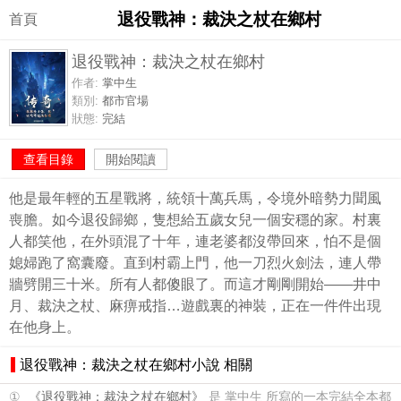
退役戰神：裁決之杖在鄉村
首頁
退役戰神：裁決之杖在鄉村
作者:
掌中生
類別:
都市官場
狀態:
完結
查看目錄
開始閱讀
他是最年輕的五星戰將，統領十萬兵馬，令境外暗勢力聞風
喪膽。如今退役歸鄉，隻想給五歲女兒一個安穩的家。村裏
人都笑他，在外頭混了十年，連老婆都沒帶回來，怕不是個
媳婦跑了窩囊廢。直到村霸上門，他一刀烈火劍法，連人帶
牆劈開三十米。所有人都傻眼了。而這才剛剛開始——井中
月、裁決之杖、麻痹戒指…遊戲裏的神裝，正在一件件出現
在他身上。
退役戰神：裁決之杖在鄉村小說 相關
①
《退役戰神：裁決之杖在鄉村》
是 掌中生 所寫的一本完結全本都