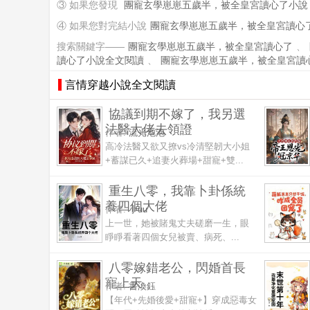
③ 如果您發現
團寵玄學崽崽五歲半，被全皇宮讀心了小說
④ 如果您對完結小說
團寵玄學崽崽五歲半，被全皇宮讀心
搜索關鍵字——
團寵玄學崽崽五歲半，被全皇宮讀心了
、
讀心了小說全文閱讀
、
團寵玄學崽崽五歲半，被全皇宮讀
言情穿越小說全文閱讀
協議到期不嫁了，我另選
法醫大佬去領證
作者:
流光泡泡
高冷法醫又欲又撩vs冷清堅韌大小姐
+蓄謀已久+追妻火葬場+甜寵+雙...
重生八零，我靠卜卦係統
養四個大佬
作者:
小uu
上一世，她被賭鬼丈夫磋磨一生，眼
睜睜看著四個女兒被賣、病死、...
八零嫁錯老公，閃婚首長
寵上天
作者:
書渙鈺
【年代+先婚後愛+甜寵+】穿成惡毒女