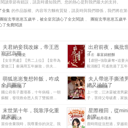
閱讀章節有錯誤，請及時通知我們。您的熱心是對我們最大的支持。
了全集
的作品版權、內容等方麵有質疑，請及時與我們聯係，我們將在第
團寵玄學崽崽五歲半，被全皇宮讀心了全文閱讀
、
團寵玄學崽崽五歲半
心了免費閱讀
夫君納妾我改嫁，帝王恩
出府前夜，瘋批
寵冠京華
了
作者:
一隻碰瓷
作者:
暴富錦鯉酥
【女非男處】【男二上位】【皇帝為
【虐戀+強取豪奪+追妻
愛做三】秦滿用五年嫁妝，供夫...
毅清醒】司遙熬過了五年，
萌狐崽崽隻想幹飯，咋成
夫人帶崽手撕渣
全員團寵了
總又淪陷了
作者:
捌玖拾
作者:
福滿滿
國公府長子蕭瑾慕，十年病榻，一朝
上一世，江沐霖被渣男蒙
蘇醒，發現救命恩人長了雙狐狸...
子，害得父母破產，家族敗
末世第十年，我靠淨化重
星際種田，從min
建家園
創業
作者:
暖以沐
作者:
柏舟尋木
當你舍棄我時，我尊重你的決定。我
鹿時雨從沒想過，穿越前