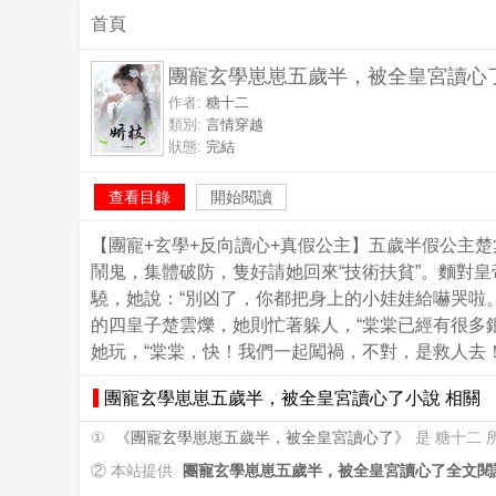
首頁
團寵玄學崽崽五歲半，被全皇宮讀心
作者:
糖十二
類別:
言情穿越
狀態:
完結
查看目錄
開始閱讀
【團寵+玄學+反向讀心+真假公主】五歲半假公主
鬧鬼，集體破防，隻好請她回來“技術扶貧”。麵對
驍，她說：“別凶了，你都把身上的小娃娃給嚇哭啦
的四皇子楚雲爍，她則忙著躲人，“棠棠已經有很多
她玩，“棠棠，快！我們一起闖禍，不對，是救人去
團寵玄學崽崽五歲半，被全皇宮讀心了小說 相關
①
《團寵玄學崽崽五歲半，被全皇宮讀心了》
是 糖十二
② 本站提供
團寵玄學崽崽五歲半，被全皇宮讀心了全文閱