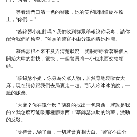
等看清門口清一色的警服，她的笑容瞬間僵硬在臉
上，“你們......”
“慕錦瑟小姐對嗎？我們收到群眾舉報說你吸毒，請你
配合我們的檢查。”領頭的警官不由分說的將她推開。
慕錦瑟根本來不及弄清楚狀況，就眼睜睜看著幾個人
開始大肆的翻找，很快，一個警員將一小包東西交給領
頭。
“慕錦瑟小姐，你身為公眾人物，居然背地裏吸食大
麻，現在請你跟我們去局裏走一趟。”那人冷冰冰的說，一
臉的嫌棄。
“大麻？你在說什麽？胡亂的找出一包東西，就說是我
的？我怎麽可能吸那種髒東西！”慕錦瑟無助的站著，激動
的反駁。
“等待會兒驗了血，一切就會真相大白。”警官不由分