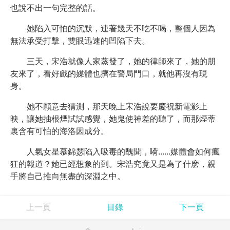
也說不出一句完整的話。
她陷入可怕的沉默，連著幾天不吃不喝，整個人因為
無法承受打擊，雙眼迅速的凹陷下去。
三天，宋浩就像人家蒸發了，她的律師來了，她的朋
友來了，看好戲的媒體也擠在警局門口，就他再沒有現
身。
她不願意去猜測，那天晚上宋浩說要慶祝新電影上
映，讓她抽根煙試試感覺，她鬼使神差的聽了，而那煙蒂
裏含有可怕的海洛因成分。
人氣女星慕錦瑟陷入吸毒的醜聞，嗬......媒體會如何瘋
狂的報道？她已經想象的到。宋浩究竟又是為了什麽，親
手將自己推向無盡的深淵之中。
上一頁
目錄
下一頁