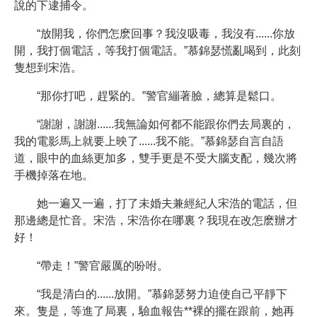
說的下逮捕令。
“放開我，你們怎麽回事？我沒吸毒，我沒有......你放
開，我打個電話，等我打個電話。”慕錦瑟慌亂喝到，此刻
隻想到宋浩。
“那你打吧，趕緊的。”警官繃著臉，總算是鬆口。
“謝謝，謝謝......我無論如何都不能跟你們去局裏的，
我的電影馬上就要上映了......我不能。”慕錦瑟自言自語
道，眼中的血絲更加多，雙手更是不受大腦支配，幾次將
手機掉落在地。
她一遍又一遍，打了未婚夫兼經紀人宋浩的電話，但
那邊總是忙音。宋浩，宋浩你在哪裏？我現在改怎麽辦才
好！
“帶走！”警官嚴厲的吩咐。
“我是清白的......放開。”慕錦瑟努力迫使自己平靜下
來。隻是，等進了局裏，驗血報告**裸的擺在跟前，她再