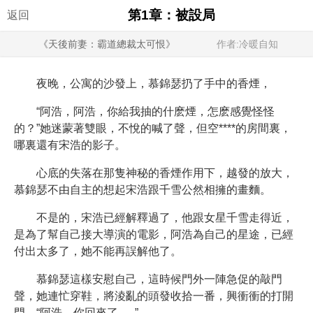
第1章：被設局
返回
《天後前妻：霸道總裁太可恨》
作者:冷暖自知
夜晚，公寓的沙發上，慕錦瑟扔了手中的香煙，
“阿浩，阿浩，你給我抽的什麽煙，怎麽感覺怪怪
的？”她迷蒙著雙眼，不悅的喊了聲，但空****的房間裏，
哪裏還有宋浩的影子。
心底的失落在那隻神秘的香煙作用下，越發的放大，
慕錦瑟不由自主的想起宋浩跟千雪公然相擁的畫麵。
不是的，宋浩已經解釋過了，他跟女星千雪走得近，
是為了幫自己接大導演的電影，阿浩為自己的星途，已經
付出太多了，她不能再誤解他了。
慕錦瑟這樣安慰自己，這時候門外一陣急促的敲門
聲，她連忙穿鞋，將淩亂的頭發收拾一番，興衝衝的打開
門，“阿浩，你回來了......”