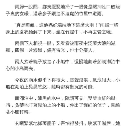
雨歸一說罷，鄙夷厭惡地掃了一眼像是關押牲口般籠
子裏的玄曦，邁著步子鑽進不遠處的竹屋中避雨。
“真是晦氣，這他媽好端端地下這麽大雨！”雨歸一將
身上的蓑衣給解了下來，坐在竹屋中，不再去管玄曦。
兩個下人相視一眼，又看看被雨夜中泛著大浪的湖
麵，四周一片漆黑，偶有雷光，也十分瘮人。
兩人拎著籠子放進了小船中，慢慢地劃著船朝湖泊中
心的小島而去。
今夜的雨水似乎下得很大，雷聲滾滾，風浪很大，小
船在湖泊上晃晃悠悠，隨時都有翻沉的可能。
而湖泊中，漆黑的水中，隱隱可見一雙雙血紅的眼
睛，貪婪地盯著湖泊上的小船，伸出了猩紅的信子，圍繞
著小船打轉。
玄曦緊緊地抓著籠子，害怕得發抖，咬緊了嘴唇，她