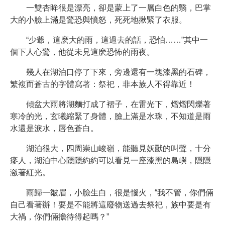
一雙杏眸很是漂亮，卻是蒙上了一層白色的翳，巴掌
大的小臉上滿是驚恐與憤怒，死死地揪緊了衣服。
“少爺，這麽大的雨，這過去的話，恐怕……”其中一
個下人心驚，他從未見這麽恐怖的雨夜。
幾人在湖泊口停了下來，旁邊還有一塊漆黑的石碑，
繁複而蒼古的字體寫著：祭祀，非本族人不得靠近！
傾盆大雨將湖麵打成了褶子，在雷光下，熠熠閃爍著
寒冷的光，玄曦縮緊了身體，臉上滿是水珠，不知道是雨
水還是淚水，唇色蒼白。
湖泊很大，四周崇山峻嶺，能聽見妖獸的叫聲，十分
瘮人，湖泊中心隱隱約約可以看見一座漆黑的島嶼，隱隱
瀲著紅光。
雨歸一皺眉，小臉生白，很是惱火，“我不管，你們倆
自己看著辦！要是不能將這廢物送過去祭祀，族中要是有
大禍，你們倆擔待得起嗎？”