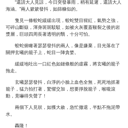
“還請大人見諒，今日突發暴雨，稍有延遲，還請大人
海涵。”兩人簌簌發抖，如篩糠似的。
隻見一條蛟蛇緩緩出現，蛟蛇雙目猩紅，氣勢之強，
可碎山斷嶽，渾身斑斑駁駁，如被火灰覆蓋皸裂之後的岩
漿層，巨頭四周長著透明的翳，十分可怕。
蛟蛇俯瞰著瑟瑟發抖的兩人，像是嫌棄，目光落在了
關押玄曦的籠子上，蛇目一陣貪婪。
緩緩地吐出一口紅色如鏈條般的虛霧，將玄曦的籠子
拖走。
玄曦瑟瑟發抖，白淨的小臉上血色全無，死死地抓著
籠子，猛力拍打著，驚懼交加，想要掙脫籠子，喉嚨滾
動，竟嚇得失聲了！
兩個下人見狀，如獲大赦，急忙撤退，半點不拖泥帶
水。
轟隆！