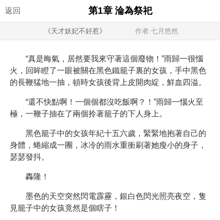
第1章 淪為祭祀
返回
《天才妖妃不好惹》
作者:七月悠然
“真是晦氣，居然要我來守著這個廢物！”雨歸一很惱
火，回眸瞪了一眼被關在黑色鐵籠子裏的女孩，手中黑色
的長鞭猛地一抽，頓時女孩後背上皮開肉綻，鮮血四溢。
“還不快點啊！一個個都沒吃飯啊？！”雨歸一惱火至
極，一鞭子抽在了兩個拎著籠子的下人身上。
黑色籠子中的女孩年紀十五六歲，緊緊地抱著自己的
身體，蜷縮成一團，冰冷的雨水重衝刷著她瘦小的身子，
瑟瑟發抖。
轟隆！
墨色的天空突然閃電霹靂，銀白色閃光照亮夜空，隻
見籠子中的女孩竟然是個瞎子！