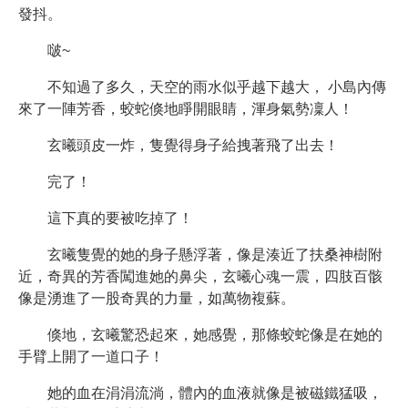
發抖。
啵~
不知過了多久，天空的雨水似乎越下越大， 小島內傳
來了一陣芳香，蛟蛇倏地睜開眼睛，渾身氣勢凜人！
玄曦頭皮一炸，隻覺得身子給拽著飛了出去！
完了！
這下真的要被吃掉了！
玄曦隻覺的她的身子懸浮著，像是湊近了扶桑神樹附
近，奇異的芳香闖進她的鼻尖，玄曦心魂一震，四肢百骸
像是湧進了一股奇異的力量，如萬物複蘇。
倏地，玄曦驚恐起來，她感覺，那條蛟蛇像是在她的
手臂上開了一道口子！
她的血在涓涓流淌，體內的血液就像是被磁鐵猛吸，