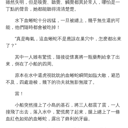
雖然失明，但是嗅覺、聽覺、觸覺都異於常人，哪怕是一
丁點的聲音，她都能聽得清清楚楚。
水下血蜥蛇十分凶猛，一旦被纏上，幾乎無生還的可
能，他們隨時都會被吃掉！
“真是晦氣，這血蜥蛇不是應該在巢穴中，怎麽都出來
了？”
其中一人雖有驚慌，隨後從懷裏將一瓶藥劑給拿了出
來，倒在了小船的四周。
原本在水中還虎視眈眈的血蜥蛇瞬間如臨大敵，避恐
不及，四處遊梭，幾下的功夫就無影無蹤了。
當！
小船突然撞上了小島的基石，將三人都震了震，一人
撞飛了出去，落入水中，驚慌爬了起來，腿上纏上了一條
血紅色如焰的血蜥蛇，露出了鋒利的牙齒。