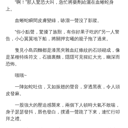
“啊！”那人驚恐大叫，急忙將藥劑給灑在血蜥蛇身
上。
血蜥蛇瞬間皮膚變綠，哧溜一聲沒了影蹤。
“你小點聲，驚擾了族獸，有你好果子吃的!”另一人警
告，小心翼翼地下船，將關押玄曦的籠子拖了過來。
隻見小島四麵都是漆黑夾雜血紅條紋的石頭砌成，像
是某種特殊符文，石牆裏麵，隱隱可見猩紅大光，幽深而
恐怖。
嗤嗤~
一陣如蛇吐信，又如振翅的聲音，穿透黑夜，令人頭
皮發麻。
一股強大的壓迫感襲來，兩個下人頓時大氣不敢喘，
身子瑟瑟發抖，唇色發白，撲通一聲跪了下來，連忙行叩
拜之禮。