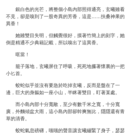
銀白色的光芒，將整個小島內部照得通亮，玄曦雖看
不見，卻是嗅到了一股奇異的芳香，這是……扶桑神果的
異香！
她雖雙目失明，但觸覺很好，摸著竹簡上的刻字，她
倒是精通不少典籍記載，所以嗅出了這異香。
哐當！
籠子落地，玄曦屏住了呼吸，死死地攥著懷裏的一把
小匕首。
蛟蛇似乎並沒有要急於吃掉玄曦，反而是盤在了一
邊，巨大的身軀如一座小山，半眯著雙目，盯著某處。
而小島內部十分寬敞，至少有數千米之寬，十分寬
廣，外麵傾盆大雨，這小島內部卻幹爽無比，隱隱還有青
草的清香。
蛟蛇氣息磅礴，嗤嗤的聲音讓玄曦繃緊了身子，瑟瑟