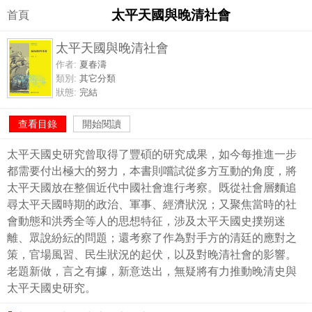
太平天國與晚清社會
首頁
太平天國與晚清社會
作者:
夏春濤
類別:
其它分類
狀態:
完結
查看目錄
開始閱讀
太平天國史研究曾取得了豐碩的研究成果，如今每推進一步
都需要付出極大的努力，本書則嚐試從多方互動的角度，將
太平天國放在整個近代中國社會進行考察。既從社會層麵追
尋太平天國時期的政治、軍事、經濟狀況；又聚焦當時的社
會動態和洪秀全等人的思想特征，涉及太平天國史撲朔迷
離、眾說紛紜的問題；還考察了作為對手方的清廷的應對之
策，官場風習、民生狀況的起伏，以及對晚清社會的影響。
老題新做，言之有據，新意迭出，無疑將有力推動晚清史與
太平天國史研究。