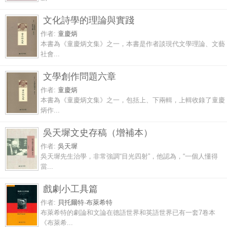
文化詩學的理論與實踐
作者:
童慶炳
本書為《童慶炳文集》之一，本書是作者談現代文學理論、文藝
社會...
文學創作問題六章
作者:
童慶炳
本書為《童慶炳文集》之一，包括上、下兩輯，上輯收錄了童慶
炳作...
吳天墀文史存稿（增補本）
作者:
吳天墀
吳天墀先生治學，非常強調“目光四射”，他認為，“一個人懂得
當...
戲劇小工具篇
作者:
貝托爾特·布萊希特
布萊希特的劇論和文論在德語世界和英語世界已有一套7卷本
《布萊希...