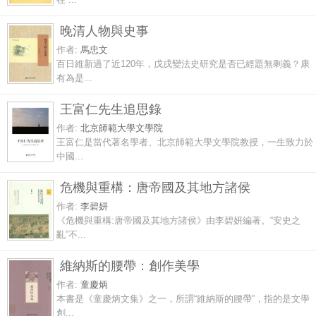
晚清人物與史事
作者:
馬忠文
百日維新過了近120年，戊戌變法史研究是否已經題無剩義？康
有為是...
王富仁先生追思錄
作者:
北京師範大學文學院
王富仁是當代著名學者、北京師範大學文學院教授，一生致力於
中國...
危機與重構：唐帝國及其地方諸侯
作者:
李碧妍
《危機與重構:唐帝國及其地方諸侯》由李碧妍編著。“安史之
亂”不...
維納斯的腰帶：創作美學
作者:
童慶炳
本書是《童慶炳文集》之一，所謂“維納斯的腰帶”，指的是文學
創...