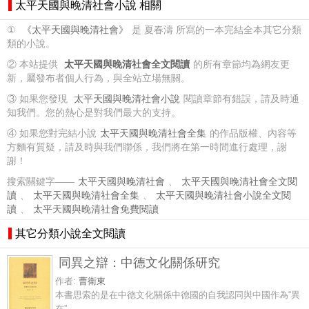
太平天國與晚清社會小說 相關
①
《太平天國與晚清社會》
是 夏春濤 所寫的一本完結全本其它分類
類的小說。
② 本站提供
太平天國與晚清社會全文閱讀
的所有章節均為網友更
新，屬發布者個人行為，與全站立場無關。
③ 如果您發現
太平天國與晚清社會小說
閱讀章節有錯誤，請及時通
知我們。您的熱心是對我們最大的支持。
④ 如果您對完結小說
太平天國與晚清社會全集
的作品版權、內容等
方麵有質疑，請及時與我們聯係，我們將在第一時間進行處理，謝
謝！
搜索關鍵字——
太平天國與晚清社會
、
太平天國與晚清社會全文閱
讀
、
太平天國與晚清社會全集
、
太平天國與晚清社會小說全文閱
讀
、
太平天國與晚清社會免費閱讀
其它分類小說全文閱讀
同異之辯：中德文化關係研究
作者:
曹衛東
本書思索的是在中德文化關係中德國的自我認同與中國作為“異
在”...