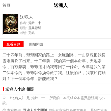
送魂人
首頁
送魂人
作者:
芳齡二十二
類別:
靈異懸疑
狀態:
完結
查看目錄
開始閱讀
二十四年前，爺爺回家的路上，女屍攔路，一曲祭魂把我從
雪堆裏吹了出來。十二年前，我的第一個本命年，天地索
命，百獸獻魂，爺爺這才給我奪回了一條命。今年是我的第
二個本命的，爺爺以命換命救了我。往後的路，我該如何麵
對？下一個本命年，誰能救我？
送魂人小說 相關
①
《送魂人》
是 芳齡二十二 所寫的一本完結全本靈異懸疑類的小
說。
② 本站提供
送魂人全文閱讀
的所有章節均為網友更新，屬發布者個