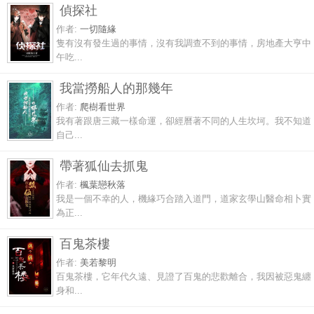
偵探社
作者:
一切隨緣
隻有沒有發生過的事情，沒有我調查不到的事情，房地產大亨中
午吃...
我當撈船人的那幾年
作者:
爬樹看世界
我有著跟唐三藏一樣命運，卻經曆著不同的人生坎坷。我不知道
自己...
帶著狐仙去抓鬼
作者:
楓葉戀秋落
我是一個不幸的人，機緣巧合踏入道門，道家玄學山醫命相卜實
為正...
百鬼茶樓
作者:
美若黎明
百鬼茶樓，它年代久遠、見證了百鬼的悲歡離合，我因被惡鬼纏
身和...