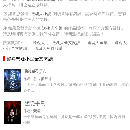
人行為，與全站立場無關。
③ 如果您發現
送魂人小說
閱讀章節有錯誤，請及時通知我們。您的
熱心是對我們最大的支持。
④ 如果您對完結小說
送魂人全集
的作品版權、內容等方麵有質疑，
請及時與我們聯係，我們將在第一時間進行處理，謝謝！
搜索關鍵字——
送魂人
、
送魂人全文閱讀
、
送魂人全集
、
送魂人
小說全文閱讀
、
送魂人免費閱讀
靈異懸疑小說全文閱讀
餘燼劄記
作者:
薯片躺草坪
世界一：暴雨封山的夜晚，望霧山莊成了隔絕生死的鐵籠。鎮紙
染血...
鑒詭手劄
作者:
紫瞳
一個裝神弄鬼的神棍，竟然是千年不遇的特殊體質！因為這個，
他開...