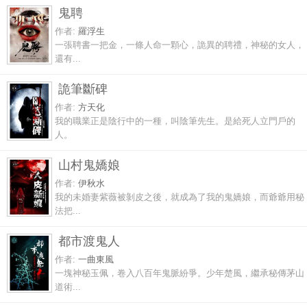
鬼聘
作者:
羅浮生
一張聘書一把金，一條人命一顆心，詭異的聘禮，神秘的女人，
還有...
詭筆斷碑
作者:
方天化
我的職業正是陰行中的一種，叫陰筆先生。是給死人立門戶的
人。
山村鬼嬌娘
作者:
伊秋水
我的未婚妻紫薇被剝皮之後，就成為了我的鬼嬌娘，而爺爺用秘
法把...
都市渡鬼人
作者:
一曲東風
一塊神秘玉佩，卷入八百年鬼脈紛爭。少年楚風，繼承秘傳茅山
道術...