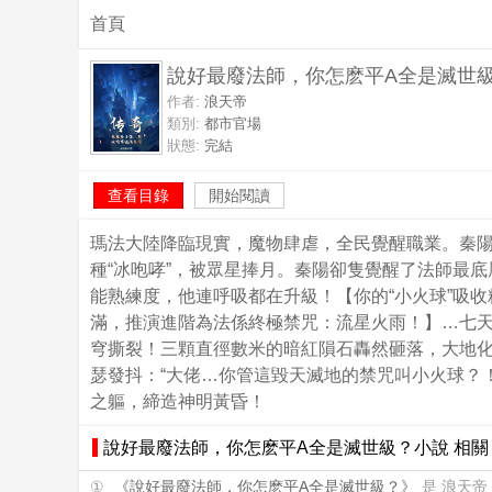
首頁
說好最廢法師，你怎麽平A全是滅世
作者:
浪天帝
類別:
都市官場
狀態:
完結
查看目錄
開始閱讀
瑪法大陸降臨現實，魔物肆虐，全民覺醒職業。秦
種“冰咆哮”，被眾星捧月。秦陽卻隻覺醒了法師最
能熟練度，他連呼吸都在升級！【你的“小火球”吸收
滿，推演進階為法係終極禁咒：流星火雨！】…七天
穹撕裂！三顆直徑數米的暗紅隕石轟然砸落，大地化
瑟發抖：“大佬…你管這毀天滅地的禁咒叫小火球？
之軀，締造神明黃昏！
說好最廢法師，你怎麽平A全是滅世級？小說 相關
①
《說好最廢法師，你怎麽平A全是滅世級？》
是 浪天