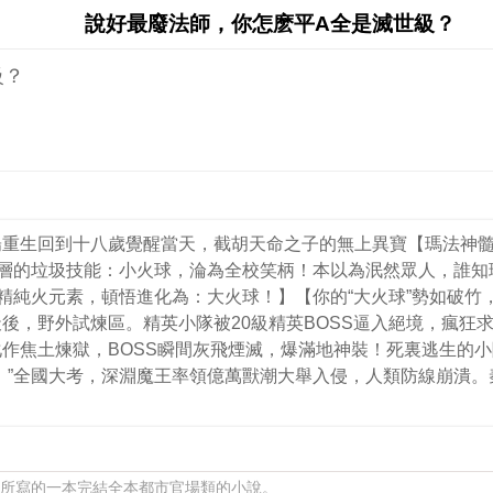
說好最廢法師，你怎麽平A全是滅世級？
級？
陽重生回到十八歲覺醒當天，截胡天命之子的無上異寶【瑪法神
底層的垃圾技能：小火球，淪為全校笑柄！本以為泯然眾人，誰
精純火元素，頓悟進化為：大火球！】【你的“大火球”勢如破竹
後，野外試煉區。精英小隊被20級精英BOSS逼入絕境，瘋狂
作焦土煉獄，BOSS瞬間灰飛煙滅，爆滿地神裝！死裏逃生的
！”全國大考，深淵魔王率領億萬獸潮大舉入侵，人類防線崩潰
帝 所寫的一本完結全本都市官場類的小說。