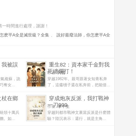
第一時間進行處理，謝謝！
怎麽平A全是滅世級？全集
、
說好最廢法師，你怎麽平A全
，我被誤
重生82：資本家千金對我
死纏爛打！
作者:
阿言
靈氣複蘇，詭
穿越1982年。親哥跟著女知青私奔
奪女...
了，這癟犢子還在私奔前，把能借...
之杖在鄉
穿成炮灰反派，我打戰神
一刀999
作者:
掌中生
統領十萬兵
穿越到都市戰神文裏當反派是什麽體
。如...
驗？陸沉表示：還行，就是主角...