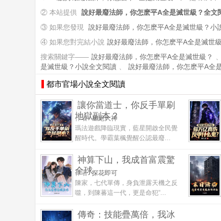
② 本站提供
說好最廢法師，你怎麽平A全是滅世級？全文
③ 如果您發現
說好最廢法師，你怎麽平A全是滅世級？小
④ 如果您對完結小說
說好最廢法師，你怎麽平A全是滅世
搜索關鍵字——
說好最廢法師，你怎麽平A全是滅世級？
是滅世級？小說全文閱讀
、
說好最廢法師，你怎麽平A全
都市官場小說全文閱讀
讓你當道士，你反手單刷
地獄副本？
作者:
星絕大神
瑪法遊戲降臨現實，藍星開啟全民覺
醒時代。學霸葉楓覺醒公認最廢...
神算下山，我成首富震驚
全球
作者:
探花即可
陳家，七代單傳，身負泄露天機之反
噬，到陳蕃這一代，更是命犯“...
傳奇：技能疊萬倍，我冰