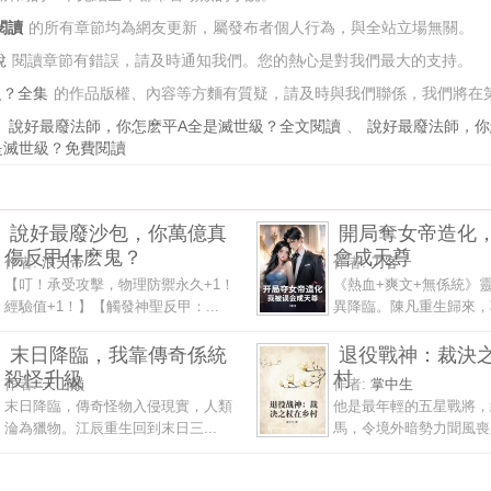
閱讀
的所有章節均為網友更新，屬發布者個人行為，與全站立場無關。
說
閱讀章節有錯誤，請及時通知我們。您的熱心是對我們最大的支持。
級？全集
的作品版權、內容等方麵有質疑，請及時與我們聯係，我們將在
、
說好最廢法師，你怎麽平A全是滅世級？全文閱讀
、
說好最廢法師，你
是滅世級？免費閱讀
說好最廢沙包，你萬億真
開局奪女帝造化
傷反甲什麽鬼？
會成天尊
作者:
浪天帝
作者:
刀客
【叮！承受攻擊，物理防禦永久+1！
《熱血+爽文+無係統》
經驗值+1！】【觸發神聖反甲：...
異降臨。陳凡重生歸來，巧
末日降臨，我靠傳奇係統
退役戰神：裁決
殺怪升級
村
作者:
天山巔
作者:
掌中生
末日降臨，傳奇怪物入侵現實，人類
他是最年輕的五星戰將，
淪為獵物。江辰重生回到末日三...
馬，令境外暗勢力聞風喪膽