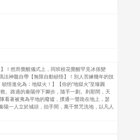
髓】！然而覺醒儀式上，同班校花覺醒罕見冰係變
知瑪法神髓自帶【無限自動頓悟】！別人苦練幾年的技
，頓悟進化為：地獄火！】【你的“地獄火”至臻圓
求救。路過的秦陽停下腳步，隨手一劃。刹那間，天
小隊看著被夷為平地的廢墟，撲通一聲跪在地上，瑟
。秦陽一人立於城頭，抬手間，萬千禁咒洗地，以凡人