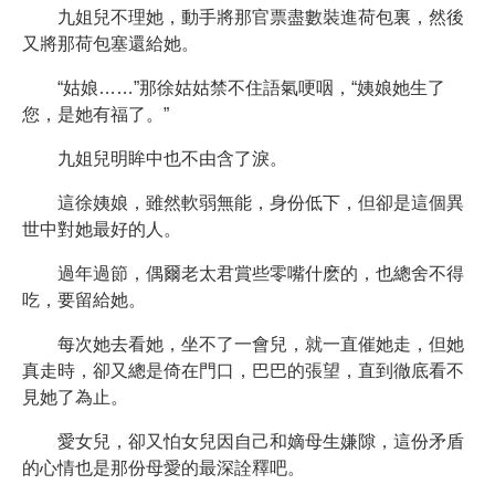
九姐兒不理她，動手將那官票盡數裝進荷包裏，然後
又將那荷包塞還給她。
“姑娘……”那徐姑姑禁不住語氣哽咽，“姨娘她生了
您，是她有福了。”
九姐兒明眸中也不由含了淚。
這徐姨娘，雖然軟弱無能，身份低下，但卻是這個異
世中對她最好的人。
過年過節，偶爾老太君賞些零嘴什麽的，也總舍不得
吃，要留給她。
每次她去看她，坐不了一會兒，就一直催她走，但她
真走時，卻又總是倚在門口，巴巴的張望，直到徹底看不
見她了為止。
愛女兒，卻又怕女兒因自己和嫡母生嫌隙，這份矛盾
的心情也是那份母愛的最深詮釋吧。