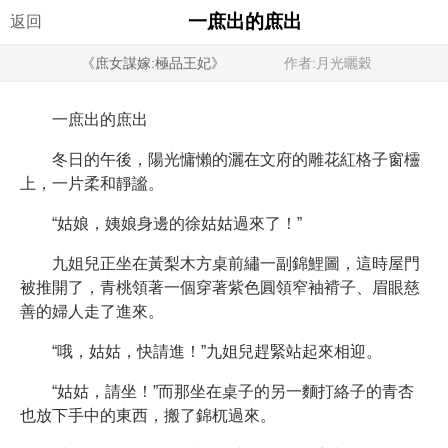
一庶出的庶出
返回
《庶女謀嫁:極品王妃》
作者:月光曬穀
一庶出的庶出
冬日的午後，陽光慵懶的灑在文府的雕花紅格子窗欞
上，一片柔和靜謐。
“姑娘，姨娘身邊的徐姑姑過來了！”
九姐兒正坐在黃梨木方桌前繡一副錦鯉圖，這時屋門
被推開了，青桃領著一個穿著紫色圓領窄袖褙子、眉眼慈
善的婦人走了進來。
“哦，姑姑，快請進！”九姐兒趕緊站起來相迎。
“姑姑，請坐！”而那坐在桌子的另一麵打絡子的青杏
也放下手中的東西，搬了錦杌過來。