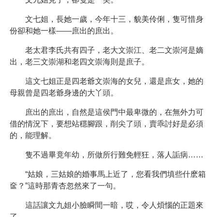
文七姐，長她一歲，今年十三，貌美伶俐，隻可惜身
份卻和她一樣——庶出的庶出。
老太君李氏共有四子，老大文崇江、老二文崇河是嫡
出，老三文崇湖和老四文崇海則是庶子。
這文七姐正是四老爺文崇海的女兒，還是庶女，她的
母親曾是四老爺身邊的大丫頭。
庶出的庶出，自然是這侯門中最卑微的，在無外力可
借的情況下，要想站穩腳跟，削尖了頭，賣乖討好是必須
的，能理解。
隻不過畢竟年幼，所做所行難免輕狂，落人詬病……
“姑娘，三姑娘的婚事馬上近了，您看我們填些什麽箱
奩？”這時那青杏忽然來了一句。
這話讓文九姐小臉瞬間一暗，哎，令人煩惱的正題來
了……