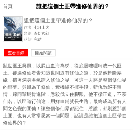
誰把這個土匪帶進修仙界的？
首頁
誰把這個土匪帶進修仙界的？
作者:
七月上火
類別:
奇幻玄幻
狀態:
完結
查看目錄
開始閱讀
亂世匪王吳風，以屍山血海為梯，從底層嘍囉啃成一代匪
王。卻遇修仙者告知這世間還有修仙之道，於是他斬斷塵
緣，揣著滿身匪氣踏入修仙之界。可這一去將是整個修仙界
的噩夢。吳風為了修仙，奪機緣不擇手段，斬仇敵絕不留
情，踩同輩屍骨進階，憑殺伐立住腳跟。他不循正道，不慕
仙名，以匪道行仙途，用鮮血鋪就長生路，最終成為所有人
聞之色變的匪仙！讓整個修仙界都記住，惹誰，都別惹那個
土匪。也有人常常思索一個問題，話說是誰把這個土匪帶進
修仙界的？