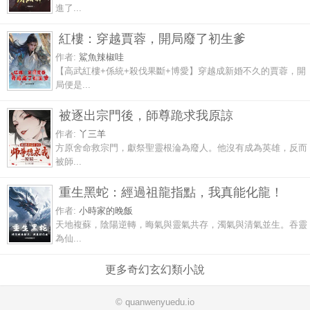
進了...
紅樓：穿越賈蓉，開局廢了初生爹
作者:
鯊魚辣椒哇
【高武紅樓+係統+殺伐果斷+博愛】穿越成新婚不久的賈蓉，開
局便是...
被逐出宗門後，師尊跪求我原諒
作者:
丫三羊
方原舍命救宗門，獻祭聖靈根淪為廢人。他沒有成為英雄，反而
被師...
重生黑蛇：經過祖龍指點，我真能化龍！
作者:
小時家的晚飯
天地複蘇，陰陽逆轉，晦氣與靈氣共存，濁氣與清氣並生。吞靈
為仙...
更多奇幻玄幻類小說
© quanwenyuedu.io