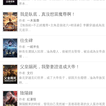
界本...
我是臥底，真沒想當魔尊啊！
作者:
一木落塵
【無係統+不正經魔尊+主角是個老六+輕喜劇】李麟穿越成為混
元道宗...
往生碑
作者:
一紙半生
林長生遭賊人陷害，淪為廢人，後被挖去聖骨，被迫成為女帝鼎
爐，...
父皇賜死，我娶妻證道成大帝！
作者:
文行
秦北穿越玄幻世界，成了大帝長子，卻因天生廢體，淪為帝族笑
柄。...
陰陽鍾
作者:
紅薯怪
陳陽醒來的時候，發現自己竟然被一直都喜歡著的女人葉亦瑤賣