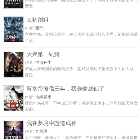
聖女...
太初劍祖
作者:
葉問
方塵本為上界鈞天劍主，被三大神王設計打入下界，卻偶得鴻蒙
至寶...
大齊第一紈絝
作者:
恨海狂生
穿成大齊最知名的廢物皇孫，開局就遇到了堂弟設下的仙人跳，
蕭煜...
幫女帝療傷三年，我偷偷成仙了
作者:
冰緣歸來
蕭徹本為社畜，不幸加班猝死；魂穿廢柴少主，開局就被天降女
帝砸...
我在夢境中證道成神
作者:
九晟塔
人生如夢，夢如人生！真假難辨。究竟是被幻境所困，還是這世