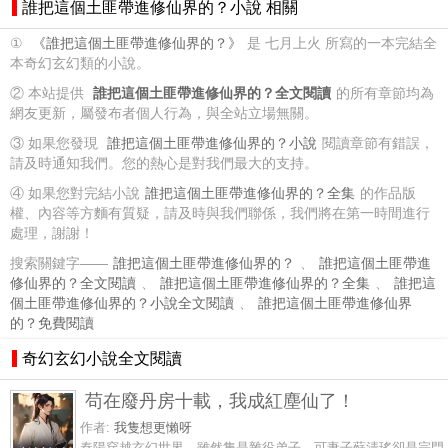
誰把這個土匪帶進修仙界的？小說 相關
①
《誰把這個土匪帶進修仙界的？》
是 七月上火 所寫的一本完結全
本奇幻玄幻類的小說。
② 本站提供
誰把這個土匪帶進修仙界的？全文閱讀
的所有章節均為
網友更新，屬發布者個人行為，與全站立場無關。
③ 如果您發現
誰把這個土匪帶進修仙界的？小說
閱讀章節有錯誤，
請及時通知我們。您的熱心是對我們最大的支持。
④ 如果您對完結小說
誰把這個土匪帶進修仙界的？全集
的作品版
權、內容等方麵有質疑，請及時與我們聯係，我們將在第一時間進行
處理，謝謝！
搜索關鍵字——
誰把這個土匪帶進修仙界的？
、
誰把這個土匪帶進
修仙界的？全文閱讀
、
誰把這個土匪帶進修仙界的？全集
、
誰把這
個土匪帶進修仙界的？小說全文閱讀
、
誰把這個土匪帶進修仙界
的？免費閱讀
奇幻玄幻小說全文閱讀
苟在廢丹房十載，我成紅塵仙了！
作者:
我隻想更懶呀
秦陽穿越玄幻世界，雖然隻是雜役弟子，可妻子蘇清瑤卻是宗門