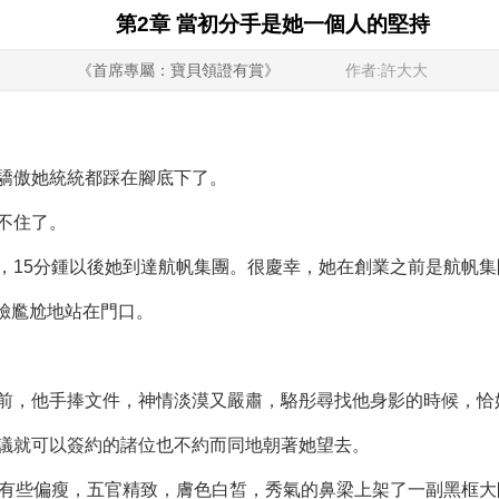
第2章 當初分手是她一個人的堅持
《首席專屬：寶貝領證有賞》
作者:許大大
驕傲她統統都踩在腳底下了。
不住了。
，15分鍾以後她到達航帆集團。很慶幸，她在創業之前是航帆
一臉尷尬地站在門口。
前，他手捧文件，神情淡漠又嚴肅，駱彤尋找他身影的時候，恰
議就可以簽約的諸位也不約而同地朝著她望去。
但有些偏瘦，五官精致，膚色白皙，秀氣的鼻梁上架了一副黑框