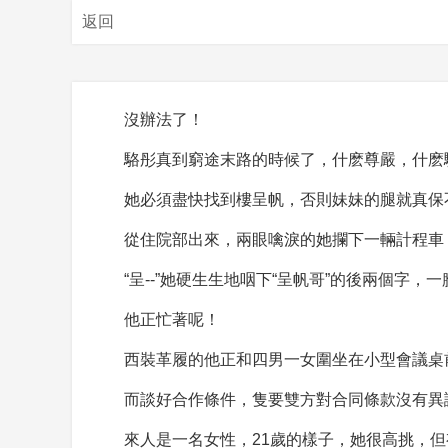
返回
沒辦法了！
駱彤真到窮途末路的時候了，什麽尊嚴，什麽
她必須盡快找到樓呈帆，否則妹妹的腿就真保
從住院部出來，兩眼噙淚的她攔下一輛計程車
“呈--”她硬生生地咽下“呈帆哥”的後兩個字，
他正忙著呢！
西裝革履的他正和四男一女圍坐在小型會議桌
而談好合作條件，隻要雙方對合同條款沒有異
來人是一名女性，21歲的樣子，她很高挑，