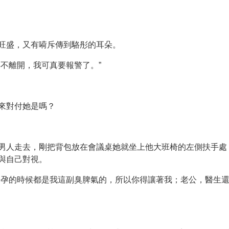
旺盛，又有嗬斥傳到駱彤的耳朵。
不離開，我可真要報警了。”
來對付她是嗎？
男人走去，剛把背包放在會議桌她就坐上他大班椅的左側扶手處
與自己對視。
懷孕的時候都是我這副臭脾氣的，所以你得讓著我；老公，醫生