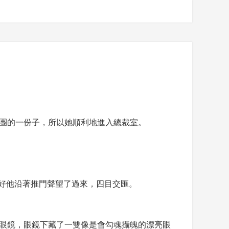
集團的一份子，所以她順利地進入總裁室。
好他沿著推門聲望了過來，四目交匯。
大眼鏡，眼鏡下藏了一雙像是會勾魂攝魄的漂亮眼