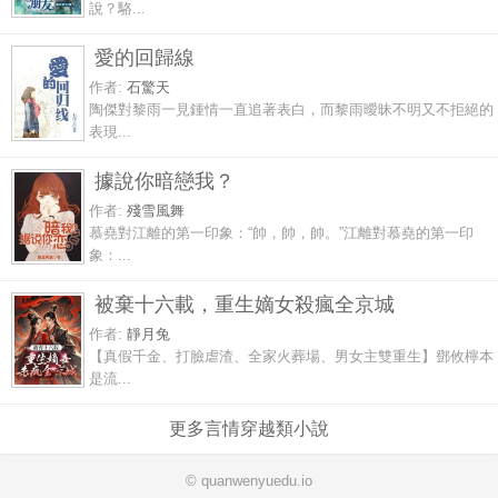
說？駱...
愛的回歸線
作者:
石驚天
陶傑對黎雨一見鍾情一直追著表白，而黎雨曖昧不明又不拒絕的
表現...
據說你暗戀我？
作者:
殘雪風舞
慕堯對江離的第一印象：“帥，帥，帥。”江離對慕堯的第一印
象：...
被棄十六載，重生嫡女殺瘋全京城
作者:
靜月兔
【真假千金、打臉虐渣、全家火葬場、男女主雙重生】鄧攸檸本
是流...
更多言情穿越類小說
© quanwenyuedu.io