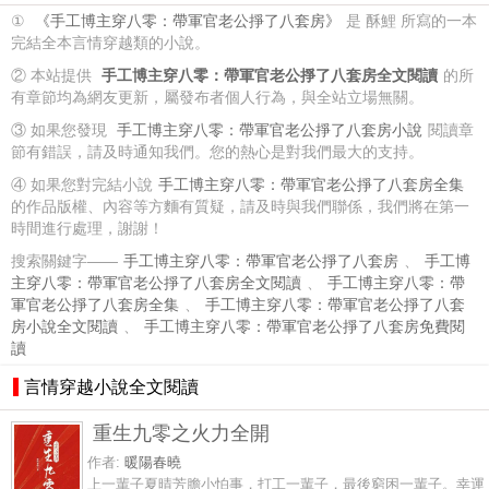
①
《手工博主穿八零：帶軍官老公掙了八套房》
是 酥鯉 所寫的一本
完結全本言情穿越類的小說。
② 本站提供
手工博主穿八零：帶軍官老公掙了八套房全文閱讀
的所
有章節均為網友更新，屬發布者個人行為，與全站立場無關。
③ 如果您發現
手工博主穿八零：帶軍官老公掙了八套房小說
閱讀章
節有錯誤，請及時通知我們。您的熱心是對我們最大的支持。
④ 如果您對完結小說
手工博主穿八零：帶軍官老公掙了八套房全集
的作品版權、內容等方麵有質疑，請及時與我們聯係，我們將在第一
時間進行處理，謝謝！
搜索關鍵字——
手工博主穿八零：帶軍官老公掙了八套房
、
手工博
主穿八零：帶軍官老公掙了八套房全文閱讀
、
手工博主穿八零：帶
軍官老公掙了八套房全集
、
手工博主穿八零：帶軍官老公掙了八套
房小說全文閱讀
、
手工博主穿八零：帶軍官老公掙了八套房免費閱
讀
言情穿越小說全文閱讀
重生九零之火力全開
作者:
暖陽春曉
上一輩子夏晴芳膽小怕事，打工一輩子，最後窮困一輩子。幸運