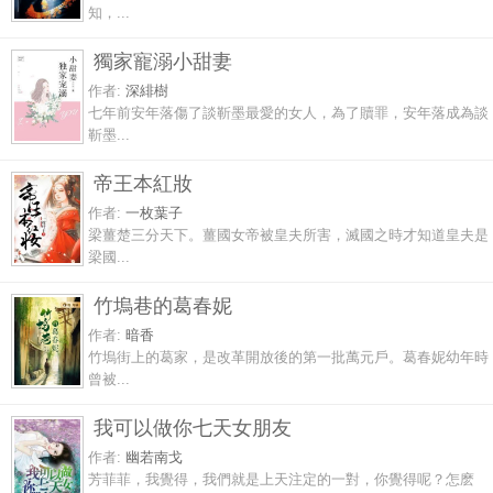
知，...
獨家寵溺小甜妻
作者:
深緋樹
七年前安年落傷了談靳墨最愛的女人，為了贖罪，安年落成為談
靳墨...
帝王本紅妝
作者:
一枚葉子
梁薑楚三分天下。薑國女帝被皇夫所害，滅國之時才知道皇夫是
梁國...
竹塢巷的葛春妮
作者:
暗香
竹塢街上的葛家，是改革開放後的第一批萬元戶。葛春妮幼年時
曾被...
我可以做你七天女朋友
作者:
幽若南戈
芳菲菲，我覺得，我們就是上天注定的一對，你覺得呢？怎麽