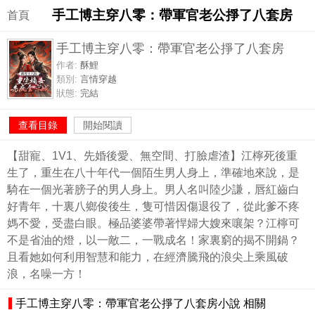
手工博主穿八零：帶軍官老公掙了八套房
首頁
手工博主穿八零：帶軍官老公掙了八套房
作者:
酥鯉
類別:
言情穿越
狀態:
完結
查看目錄
開始閱讀
【甜寵、1V1、先婚後愛、無空間、打臉虐渣】江檸死後重
生了，重生在八十年代一個陌生男人身上，準確地來說，是
騎在一個光著膀子的男人身上。男人名叫陸少謙，唇紅齒白
好青年，十裏八鄉俊後生，隻可惜因傷退役了，從此爹不疼
媽不愛，受盡白眼。極品婆婆帶著悍婦大嫂來嚷架？江檸可
不是省油的燈，以一敵二，一戰成名！家裏窮的揭不開鍋？
且看她如何利用智慧和能力，在經濟騰飛的浪尖上乘風破
浪，名噪一方！
手工博主穿八零：帶軍官老公掙了八套房小說 相關