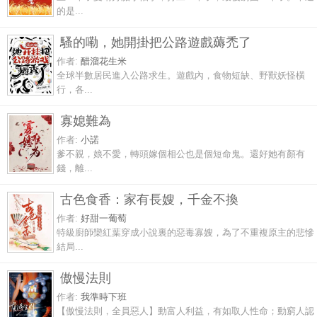
的是...
騷的嘞，她開掛把公路遊戲薅禿了
作者:
醋溜花生米
全球半數居民進入公路求生。遊戲內，食物短缺、野獸妖怪橫
行，各...
寡媳難為
作者:
小諾
爹不親，娘不愛，轉頭嫁個相公也是個短命鬼。還好她有顏有
錢，離...
古色食香：家有長嫂，千金不換
作者:
好甜一葡萄
特級廚師欒紅葉穿成小說裏的惡毒寡嫂，為了不重複原主的悲慘
結局...
傲慢法則
作者:
我準時下班
【傲慢法則，全員惡人】動富人利益，有如取人性命；動窮人認