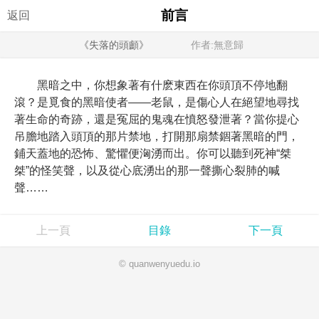
前言
返回
《失落的頭顱》
作者:無意歸
黑暗之中，你想象著有什麽東西在你頭頂不停地翻
滾？是覓食的黑暗使者——老鼠，是傷心人在絕望地尋找
著生命的奇跡，還是冤屈的鬼魂在憤怒發泄著？當你提心
吊膽地踏入頭頂的那片禁地，打開那扇禁錮著黑暗的門，
鋪天蓋地的恐怖、驚懼便洶湧而出。你可以聽到死神“桀
桀”的怪笑聲，以及從心底湧出的那一聲撕心裂肺的喊
聲……
上一頁
目錄
下一頁
© quanwenyuedu.io