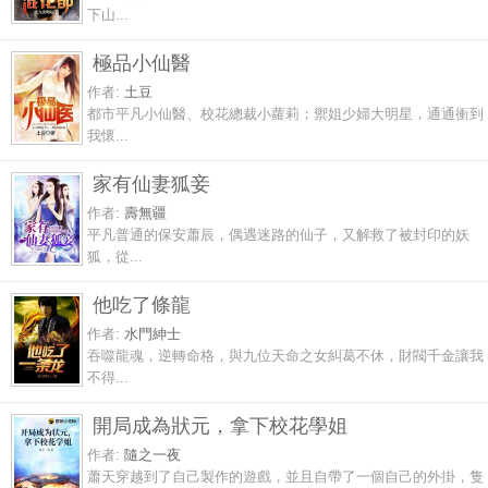
下山...
極品小仙醫
作者:
土豆
都市平凡小仙醫、校花總裁小蘿莉；禦姐少婦大明星，通通衝到
我懷...
家有仙妻狐妾
作者:
壽無疆
平凡普通的保安蕭辰，偶遇迷路的仙子，又解救了被封印的妖
狐，從...
他吃了條龍
作者:
水門紳士
吞噬龍魂，逆轉命格，與九位天命之女糾葛不休，財閥千金讓我
不得...
開局成為狀元，拿下校花學姐
作者:
隨之一夜
蕭天穿越到了自己製作的遊戲，並且自帶了一個自己的外掛，隻