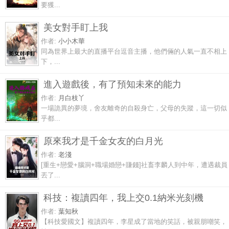
要獲...
美女對手盯上我
作者:
小小木華
同為世界上最大的直播平台逗音主播，他們倆的人氣一直不相上
下，...
進入遊戲後，有了預知未來的能力
作者:
月白枝丫
一場詭異的夢境，舍友離奇的自殺身亡，父母的失蹤，這一切似
乎都...
原來我才是千金女友的白月光
作者:
老淺
[重生+戀愛+腦洞+職場婚戀+賺錢]社畜李麟人到中年，遭遇裁員
丟了...
科技：複讀四年，我上交0.1納米光刻機
作者:
葉知秋
【科技愛國文】複讀四年，李星成了當地的笑話，被親朋嘲笑，