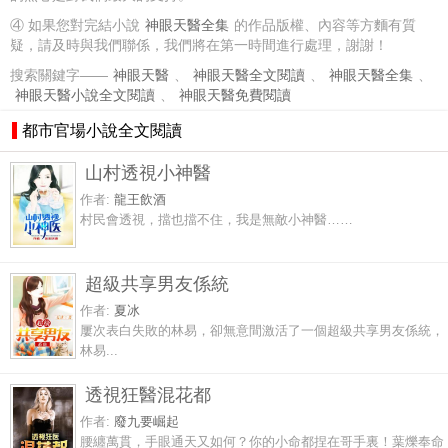
④ 如果您對完結小說
神眼天醫全集
的作品版權、內容等方麵有質
疑，請及時與我們聯係，我們將在第一時間進行處理，謝謝！
搜索關鍵字——
神眼天醫
、
神眼天醫全文閱讀
、
神眼天醫全集
、
神眼天醫小說全文閱讀
、
神眼天醫免費閱讀
都市官場小說全文閱讀
山村透視小神醫
作者:
龍王飲酒
村民會透視，擋也擋不住，我是無敵小神醫……
超級共享男友係統
作者:
夏冰
屢次表白失敗的林易，卻無意間激活了一個超級共享男友係統，
林易...
透視狂醫混花都
作者:
廢九要崛起
腰纏萬貫，手眼通天又如何？你的小命都捏在哥手裏！葉爍奉命