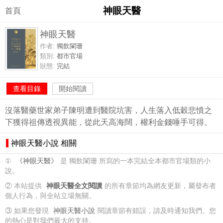
神眼天醫
首頁
神眼天醫
作者:
獨飲闌珊
類別:
都市官場
狀態:
完結
查看目錄
開始閱讀
沒落醫藥世家弟子陳明遭到醫院坑害，人生落入低穀悲憤之
下獲得祖傳透視異能，從此天高海闊，權利金錢唾手可得。
神眼天醫小說 相關
①
《神眼天醫》
是 獨飲闌珊 所寫的一本完結全本都市官場類的小
說。
② 本站提供
神眼天醫全文閱讀
的所有章節均為網友更新，屬發布者
個人行為，與全站立場無關。
③ 如果您發現
神眼天醫小說
閱讀章節有錯誤，請及時通知我們。您
的熱心是對我們最大的支持。