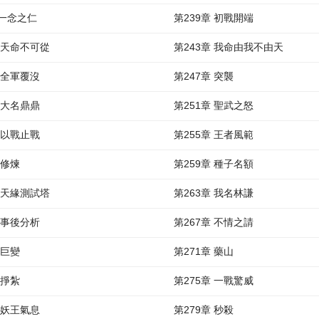
章一念之仁
第239章 初戰開端
章 天命不可從
第243章 我命由我不由天
 全軍覆沒
第247章 突襲
 大名鼎鼎
第251章 聖武之怒
 以戰止戰
第255章 王者風範
 修煉
第259章 種子名額
章 天緣測試塔
第263章 我名林謙
 事後分析
第267章 不情之請
 巨變
第271章 藥山
 掙紮
第275章 一戰驚威
 妖王氣息
第279章 秒殺