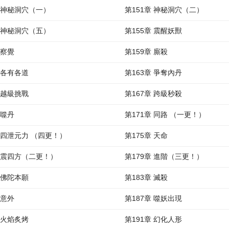
章 神秘洞穴（一）
第151章 神秘洞穴（二）
章 神秘洞穴（五）
第155章 震醒妖獸
 察覺
第159章 廝殺
 各有各道
第163章 爭奪內丹
 越級挑戰
第167章 跨級秒殺
 噬丹
第171章 同路 （一更！）
章 四泄元力 （四更！）
第175章 天命
章 震四方（二更！）
第179章 進階（三更！）
 佛陀本願
第183章 滅殺
 意外
第187章 噬妖出現
 火焰炙烤
第191章 幻化人形