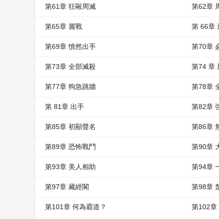
第61章 狂毆周滅
第62章
第65章 麗戰
第 66章
第69章 憤然出手
第70章
第73章 全部滅殺
第74 章
第77章 狗急跳牆
第78章
第 81章 出手
第82章
第85章 初顯聲名
第86章
第89章 恐怖戰鬥
第90章
第93章 美人相助
第94章
第97章 藏經閣
第98章
第101章 何為霸道？
第102