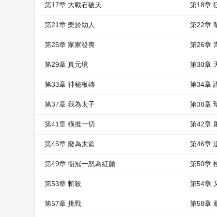
第17章 大戰石破天
第18章
第21章 樂於助人
第22章 
第25章 家家發喪
第26章
第29章 真元境
第30章
第33章 神秘板磚
第34章 
第37章 我為太子
第38章 
第41章 橫推一切
第42章 
第45章 廢為太監
第46章 
第49章 衝冠一怒為紅顏
第50章
第53章 斬殺
第54章
第57章 挑戰
第58章