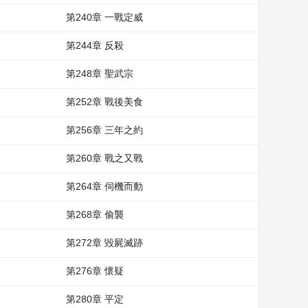
第240章 一戰定威
第244章 反殺
第248章 聖武宗
第252章 戰後美食
第256章 三年之約
第260章 戰之又戰
第264章 伺機而動
第268章 偷襲
第272章 毀屍滅跡
第276章 懷疑
第280章 平定