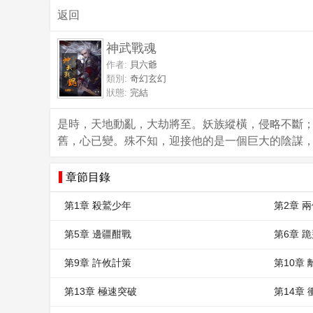
返回
神武戰魂
作者:
貝六爺
類別:
奇幻玄幻
狀態:
完結
是時，天地動亂，大劫將至。妖族縱橫，侵略不斷；
舊，心已變。殊不知，迎接他的是一個巨大的陰謀，在
章節目錄
第1章 殺鷲少年
第2章 
第5章 邊疆酣戰
第6章 
第9章 許攸計策
第10章 
第13章 極速突破
第14章 