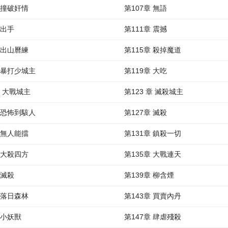
 撞破奸情
第107章 無語
 出手
第111章 震撼
 出山曆練
第115章 殺掉魔道
章 暴打少城主
第119章 大吃
章 大戰城主
第123 章 滅殺城主
章 恐怖到駭人
第127章 滅殺
 無人能擋
第131章 鎮殺一切
 大殺四方
第135章 大戰連天
 滅殺
第139章 柳含煙
 落日森林
第143章 買賣內丹
 小妖獸
第147章 肆虐殘殺