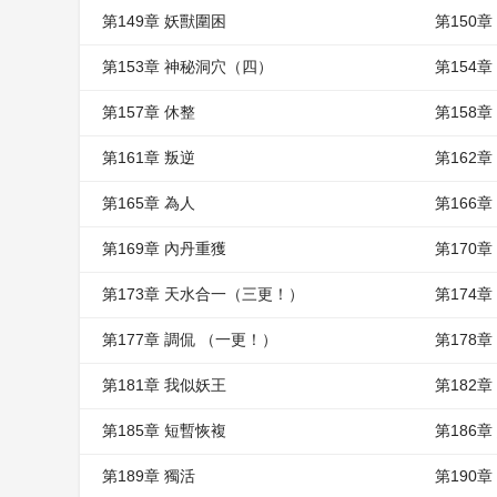
第149章 妖獸圍困
第150
第153章 神秘洞穴（四）
第154
第157章 休整
第158章
第161章 叛逆
第162章
第165章 為人
第166章
第169章 內丹重獲
第170章
第173章 天水合一（三更！）
第174
第177章 調侃 （一更！）
第178
第181章 我似妖王
第182章
第185章 短暫恢複
第186章
第189章 獨活
第190章