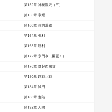
第152章 神秘洞穴（三）
第156章 寒煙
第160章 你的過錯
第164章 失利
第168章 勝利
第172章 宗門令（兩更！）
第176章 群起而圍攻
第180章 以戰止戰
第184章 滅門
第188章 進階
第192章 人間