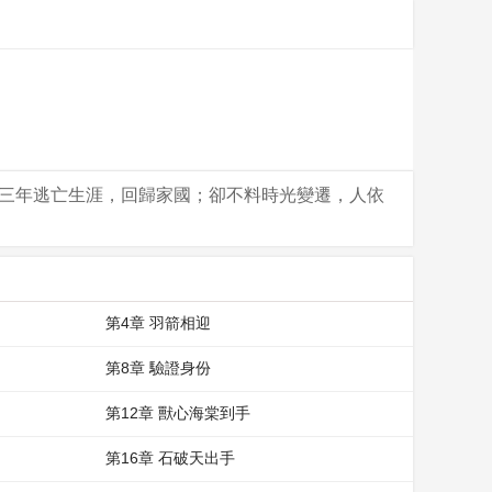
經三年逃亡生涯，回歸家國；卻不料時光變遷，人依
第4章 羽箭相迎
第8章 驗證身份
第12章 獸心海棠到手
第16章 石破天出手