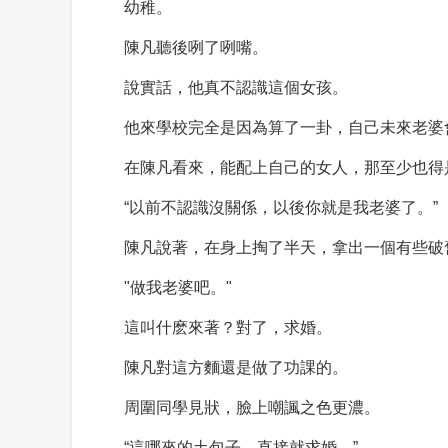
幼稚。
陳凡聽後咧了咧嘴。
說實話，他真不認識這個女孩。
他來學校完全是因為算了一卦，自己未來老婆
在陳凡看來，能配上自己的女人，那至少也得
“以前不認識沒關係，以後你就是我老婆了。”
陳凡說著，在身上掏了半天，拿出一個有些破
"做我老婆吧。"
這叫什麽來著？對了，求婚。
陳凡對這方麵還是做了功課的。
周圍同學見狀，臉上嘲諷之色更濃。
“這哪來的土包子，直接就求婚。”