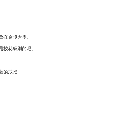
會在金陵大學。
是校花級別的吧。
舊的戒指。