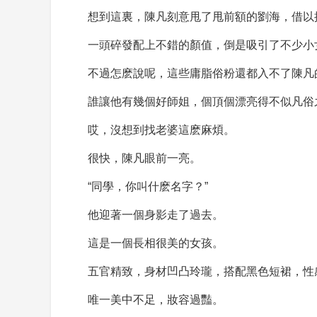
想到這裏，陳凡刻意甩了甩前額的劉海，借以
一頭碎發配上不錯的顏值，倒是吸引了不少小
不過怎麽說呢，這些庸脂俗粉還都入不了陳凡
誰讓他有幾個好師姐，個頂個漂亮得不似凡俗
哎，沒想到找老婆這麽麻煩。
很快，陳凡眼前一亮。
“同學，你叫什麽名字？”
他迎著一個身影走了過去。
這是一個長相很美的女孩。
五官精致，身材凹凸玲瓏，搭配黑色短裙，性
唯一美中不足，妝容過豔。