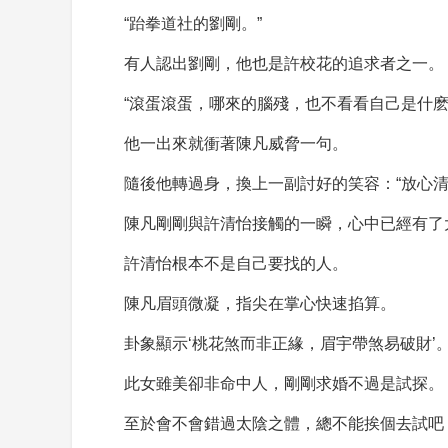
“跆拳道社的劉剛。”
有人認出劉剛，他也是許校花的追求者之一。
“滾蛋滾蛋，哪來的腦殘，也不看看自己是什麽
他一出來就衝著陳凡威脅一句。
隨後他轉過身，換上一副討好的笑容：“放心清
陳凡剛剛與許清怡接觸的一瞬，心中已經有了
許清怡根本不是自己要找的人。
陳凡眉頭微凝，指尖在掌心快速掐算。
卦象顯示‘桃花煞而非正緣，眉宇帶煞易破財’
此女雖美卻非命中人，剛剛求婚不過是試探。
至於會不會錯過太陰之體，總不能挨個去試吧