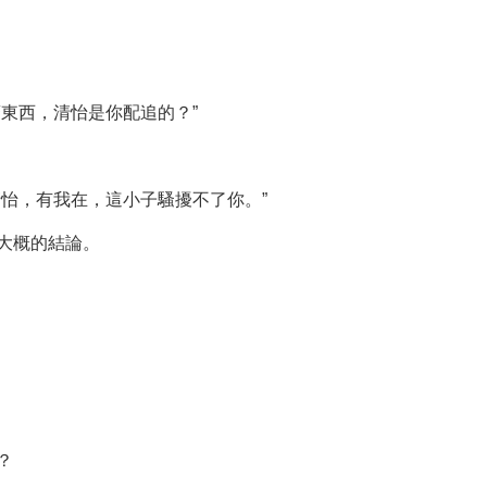
東西，清怡是你配追的？”
怡，有我在，這小子騷擾不了你。”
大概的結論。
。
？