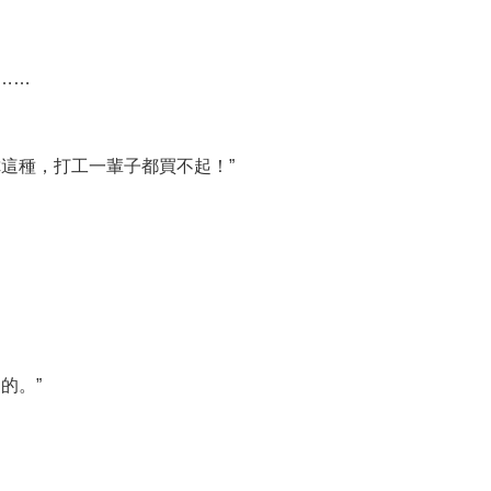
……
這種，打工一輩子都買不起！”
的。”