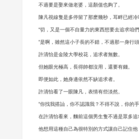
不過要是娶來做老婆，這顏值也夠了。
陳凡視線隻是多停留了那麽幾秒，耳畔已經冷
“切，又是一個不自量力的東西想要去追求咱們
“是啊，雖然這小子長的不錯，不過那一身行頭
許清怡是金陵大學校花，追求者無數。
但她眼光極高，長得帥都沒用，還要有錢。
即便如此，她身邊依然不缺追求者。
許清怡看了一眼陳凡，表情有些淡然。
“你找我搭訕，你不認識我？不得不說，你的手
在許清怡看來，麵前這個男生隻不過是眾多追
他想用這種自己為很特別的方式讓自己記住他