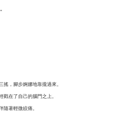
”
三搖，腳步婀娜地靠攏過來。
輕戳在了自己的腦門之上。
伴隨著輕微絞痛。