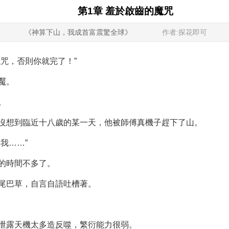
第1章 羞於啟齒的魔咒
《神算下山，我成首富震驚全球》
作者:探花即可
咒，否則你就完了！”
魘。
。
沒想到臨近十八歲的某一天，他被師傅真機子趕下了山。
我……”
的時間不多了。
尾巴草，自言自語吐槽著。
泄露天機太多造反噬，繁衍能力很弱。