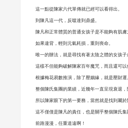
這一點從陳家六代單傳就已經可以看得出。
到陳凡這一代，反噬達到鼎盛。
陳凡和正常體質的普通女孩子是不能夠有肌膚
如果違背，輕則元氣耗損，重則喪命。
唯一的辦法，就是尋找有著太陰之體的女孩子
這樣不但能夠破解陳家百年魔咒，而且還可以
根據梅花易數推演，除了壓姻緣，就是壓財運
整個陳氏集團的業績，近幾年一直呈現衰退，
所以陳家眼下的第一要務，當然就是找到屬於
這不僅僅是陳凡的責任，也是關乎整個陳氏集
前路漫漫，任重道遠啊！