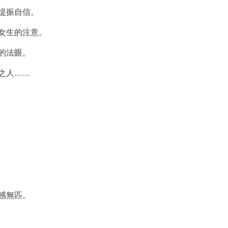
提振自信。
女生的注意。
的法眼。
之人……
感無匹。