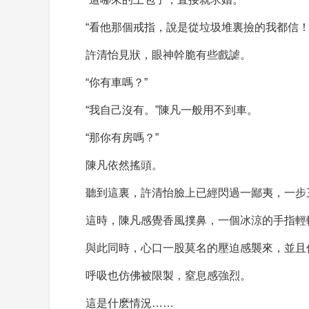
“看他那個戒指，說是從垃圾堆裏撿的我都信！
許清怡見狀，眼神幹脆有些戲謔。
“你有車嗎？”
“我自己沒有。”陳凡一般用不到車。
“那你有房嗎？”
陳凡依然搖頭。
聽到這裏，許清怡臉上已經閃過一鄙夷，一步
這時，陳凡感覺香風撲鼻，一個冰涼的手指輕
與此同時，心口一股莫名的壓迫感襲來，並且
呼吸也仿佛被限製，窒息感強烈。
這是什麽情況……