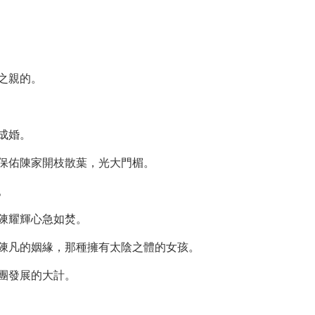
之親的。
成婚。
保佑陳家開枝散葉，光大門楣。
。
陳耀輝心急如焚。
陳凡的姻緣，那種擁有太陰之體的女孩。
團發展的大計。