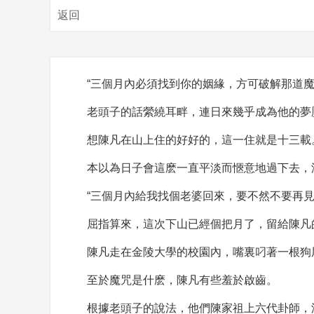
返回
“三個月內必須找到你的姻緣，方可破解那道魔
老頭子的話縈繞耳畔，連日來幾乎成為他的夢
想陳凡在山上住的好好的，這一住就是十三載
本以為日子會這麽一直平淡而愜意地過下去，
“三個月內給我找個老婆回來，要不然不要再見
屈指算來，這次下山已經個把月了，留給陳凡
陳凡走在金陵大學的校園內，嘴裏叼著一根狗
至於魔咒是什麽，陳凡有些羞於啟齒。
根據老頭子的說法，他們陳家祖上六代卦師，