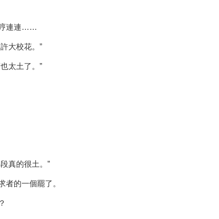
哼連連……
許大校花。”
也太土了。”
段真的很土。”
求者的一個罷了。
？