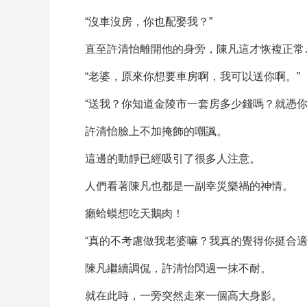
“沒車沒房，你也配娶我？”
直至許清怡離開他的身旁，陳凡這才恢複正常
“老婆，原來你想要車房啊，我可以送你啊。”
“送我？你知道金陵市一套房多少錢嗎？就憑你
許清怡臉上不加掩飾的嘲諷。
這邊的動靜已經吸引了很多人注意。
人們看著陳凡也都是一副幸災樂禍的神情。
癩蛤蟆想吃天鵝肉！
“真的不考慮做我老婆嘛？我真的覺得你挺合適
陳凡繼續調侃，許清怡閃過一抹不耐。
就在此時，一旁突然走來一個高大身影。