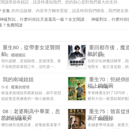
閱讀章節有錯誤，請及時通知我們。您的熱心是對我們最大的支持。
？全集
的作品版權、內容等方麵有質疑，請及時與我們聯係，我們將在第
神級對比，什麽叫你比天道還高一級？全文閱讀
、
神級對比，什麽叫你
級？免費閱讀
重生80，從帶妻女逆襲開
重回都市後，魔
始
敵於世
作者:
嗯嗯嗯莊
作者:
妄然
我叫趙樂，是個賭棍，是個渾蛋。妻
合歡宗化神魔頭陳寧，因
子張曉慧跟著我三年，沒吃過一...
地聖女，被正道追殺，絕境
我的南城姐姐
重生70：拒絕倒
端上鐵飯碗
作者:
廢棄的燈塔
作者:
午不睡
林遠來南城投奔鄰家姐姐，卻不曾想
李青峰重生到了1970年
姐姐隻是夜總會的一個小服務員...
爺和大伯一家賣給鄰村配陰
08：老婆剛高中畢業，忽
重生75：致富從
悠她叫我哥哥
家千金開始
作者:
執筆書年少
作者:
長風渡口
哪怕擁有億萬資產，卻隻能看著妻子
未婚妻帶球逼婚，索要天