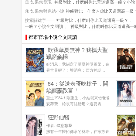
③ 如果您發現
神級對比，什麽叫你比天道還高一級？小說
④ 如果您對完結小說
神級對比，什麽叫你比天道還高一級
搜索關鍵字——
神級對比，什麽叫你比天道還高一級？
、
一級？小說全文閱讀
、
神級對比，什麽叫你比天道還高一
都市官場小說全文閱讀
欺我華夏無神？我攜大聖
殺穿全場
作者:
歸微
好消息：我綁定了華夏神明圖鑒，在
異世界醒了！壞消息：西方神話...
84：從送表哥吃槍子，開
始寵妻致富！
作者:
言龍
重生1984！剛重生，小姑就來借老爸
安葬費，給表哥結婚用？還要表...
狂野仙醫
作者:
肆意忘我
擁有千年醫術傳承的林浩，在家族衰