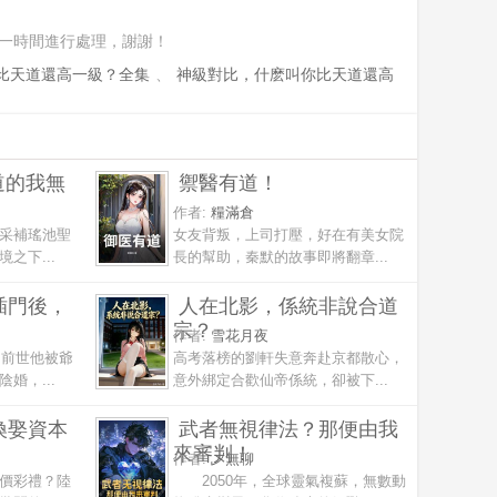
一時間進行處理，謝謝！
比天道還高一級？全集
、
神級對比，什麽叫你比天道還高
道的我無
禦醫有道！
作者:
糧滿倉
采補瑤池聖
女友背叛，上司打壓，好在有美女院
之下...
長的幫助，秦默的故事即將翻章...
插門後，
人在北影，係統非說合道
宗？
作者:
雪花月夜
，前世他被爺
高考落榜的劉軒失意奔赴京都散心，
婚，...
意外綁定合歡仙帝係統，卻被下...
換娶資本
武者無視律法？那便由我
來審判！
作者:
乄無聊
價彩禮？陸
2050年，全球靈氣複蘇，無數動