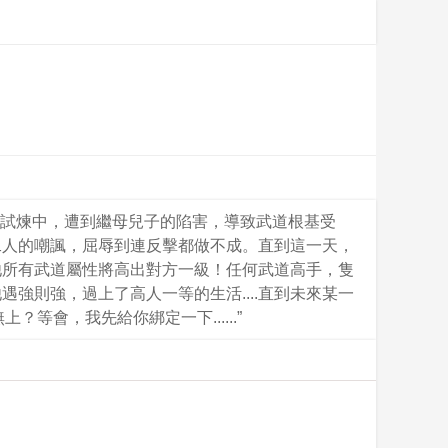
一場試煉中，遭到繼母兒子的陷害，導致武道根基受
二人的嘲諷，屈辱到連反擊都做不成。直到這一天，
，他所有武道屬性將高出對方一級！任何武道高手，隻
強則強，過上了高人一等的生活....直到未來某一
等會，我先給你綁定一下......”