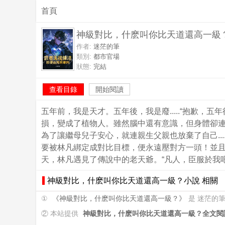
首頁
神級對比，什麽叫你比天道還高一級
作者:
迷茫的筆
類別:
都市官場
狀態:
完結
查看目錄
開始閱讀
五年前，我是天才。五年後，我是廢.....“抱歉
損，變成了植物人。雖然腦中還有意識，但身體卻
為了讓繼母兒子安心，就連親生父親也放棄了自己.
要被林凡綁定成對比目標，便永遠壓對方一頭！並且
天，林凡遇見了傳說中的老天爺。“凡人，臣服於我吧！”
神級對比，什麽叫你比天道還高一級？小說 相關
①
《神級對比，什麽叫你比天道還高一級？》
是 迷茫的
② 本站提供
神級對比，什麽叫你比天道還高一級？全文閱