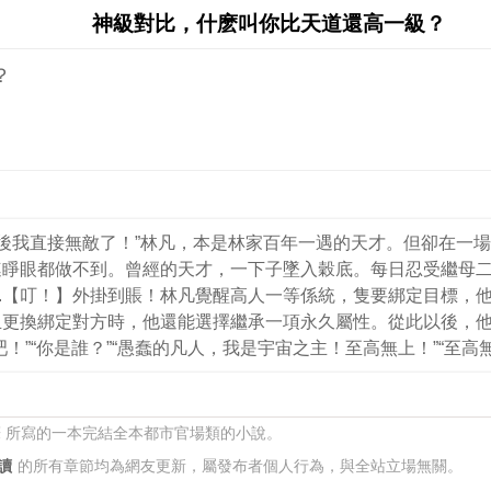
神級對比，什麽叫你比天道還高一級？
？
，五年後我直接無敵了！”林凡，本是林家百年一遇的天才。但卻在
連睜眼都做不到。曾經的天才，一下子墜入穀底。每日忍受繼母
...【叮！】外掛到賬！林凡覺醒高人一等係統，隻要綁定目標
更換綁定對方時，他還能選擇繼承一項永久屬性。從此以後，他遇
“你是誰？”“愚蠢的凡人，我是宇宙之主！至高無上！”“至高無上？
筆 所寫的一本完結全本都市官場類的小說。
讀
的所有章節均為網友更新，屬發布者個人行為，與全站立場無關。