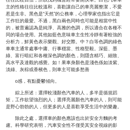
主的性格往往比較溫和，喜歡讓自己的車亮麗整潔，不愛
惹是生非。黑色是“天然”的公務車，心理學家也指出它是
工作狂的最愛。不過，黑白兩色同時也可能是相當中性
的，被普遍認為是純淨、高雅的色調，所以適合在各種不
同的場合使用。其他如藍色意味車主生性冷靜有著較強的
分析力，鮮黃色表示樂觀、好交際。中？白等色調的綠色
車車主通常處事中庸、行事穩當、性格堅毅。深藍、墨
綠、富行暗紅和各種深色調的顏色，則隱含精巧、細致、
高水平及達觀的感覺。如！果車身顏色是淺色係如淡紫、
淡綠、灰棕或香檳色，則車主可能多愁善
o感，有點憂鬱傾向。
綜上所述：選擇較淺顏色汽車的人，多半是循規蹈
矩，工作欲望強烈的人；選擇亮麗顏色汽車的人，則可能
是野心勃勃的人，但更多的人是喜歡享受生活中的樂趣。
除此之處，選擇車的顏色應該也出於安全方麵的考
慮。科學研究表明，汽車安全性不僅受其安全視線的影