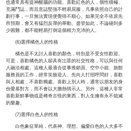
也通常具有提神醒腦的功能。喜歡紅色的人，個性積極、
充滿鬥誌，而且意誌堅強不輕易屈服，凡事依照自己的計
劃行事，一旦無法實現便覺得不順心。如果完全不依原先
所預期，會又有猛烈反彈的舉動。盡管如此，不論碰到多
少困難，都不能輕易打倒這個精力充沛的人。
(6)選擇橘色人的性格
橘色是不太討人喜歡的顏色，特別是不受女性歡迎。
可是，喜歡橘色的人卻具有岀眾的社交性格，可以與任何
人融洽相處。這種人最適合從事推銷員、空中小姐、旅館
服務員的工作，經常笑臉迎人、先向人打招呼問好，喜歡
與人相處，不喜歡獨處。喜歡上別人時，通常以朋友的身
份愛慕對方，而不會以大膽熱情示人。另外，這種人非常
喜歡新鮮事物或是稀奇古怪的東西，對人生擁有永不熄滅
的樂趣。
(7)選擇白色人的性格
白色象征單純，代表神、理想。偏愛白色的人大多不