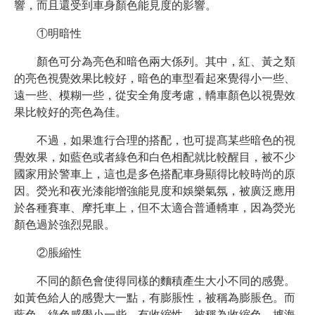
響，而且還受到車身顏色能見度的影響。
①明暗性
顏色可分為亮色和暗色兩大係列。其中，紅、黃之類
的亮色視覺效果比較好，暗色的車型看起來覺得小一些、
遠一些、模糊一些，從安全角度考慮，轎車顏色以視覺效
果比較好的亮色為佳。
不過，如果進行合理的搭配，也可提髙某些暗色的視
覺效果，如藍色或者綠色和白色相配就比較醒目，被不少
國家用於警車上，這也是多色搭配車身顯得比較時尚的原
因。熒光和夜光漆能增強能見度和娛樂氣氛，被廣泛應用
於各種賽車、摩托車上，但不太適合普通轎車，因為熒光
顏色過於強烈晃眼。
②脹縮性
不同的顏色會使得同樣的麵積產生大小不同的感覺。
如黃色給人的感覺大一點，有膨脹性，被稱為膨脹色。而
藍色、綠色感覺小一些，有收縮性，被稱為收縮色。據海