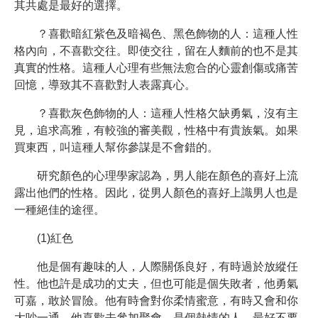
其共處是最好的選擇。
？喜歡暗紅紫色及暗褐色、黑色飾物的人：這種人性
格內向，不喜歡交往。即使交往，留在人麵前的也不是其
真實的性格。這種人心理有些無法愈合的心靈創傷或痛苦
回憶，導致其不喜歡對人表露真心。
？喜歡灰色飾物的人：這種人性格欠缺勇氣，沒有主
見，追求高雅，有較強的審美觀，性格中有貴族氣。如果
買東西，叫這種人幫你參謀是不會錯的。
研究顏色的心理學家認為，男人能在顏色的喜好上流
露出他們的性格。因此，從男人顏色的喜好上識男人也是
一種絕佳的途徑。
(1)紅色
他是個有趣味的人，人際關係良好，有時過於放縱任
性。他也許是成功的丈夫，但也可能是個失敗者，他勇氣
可嘉，敢於冒險。他有時會對你柔情蜜意，有時又會和你
大吵一通。他喜歡去參加聚會，是個熱情的人，最好不要