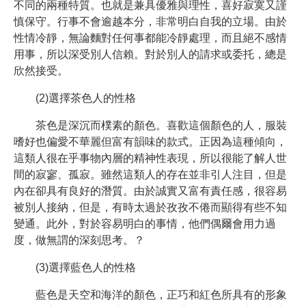
不同的兩種特質。也就是兼具優雅與理性，喜好寂寞又謹
慎保守。行事不會逾越本分，非常明白自我的立場。由於
性情冷靜，無論麵對任何事都能冷靜處理，而且絕不感情
用事，所以深受別人信賴。對於別人的請求或委托，總是
欣然接受。
(2)選擇茶色人的性格
茶色是深沉而樸素的顏色。喜歡這個顏色的人，服裝
嗜好也偏愛不華麗但富有韻味的款式。正因為這種傾向，
這類人很在乎事物內層的精神性表現，所以很能了解人世
間的寂寥、孤寂。雖然這類人的存在並非引人注目，但是
內在卻具有良好的潛質。由於誠實又富有責任感，很容易
被別人接納，但是，有時太過於孜孜不倦而顯得有些不知
變通。此外，對於容易明白的事情，他們偶爾會用力過
度，做無謂的深刻思考。？
(3)選擇藍色人的性格
藍色是天空和海洋的顏色，正巧和紅色所具有的形象