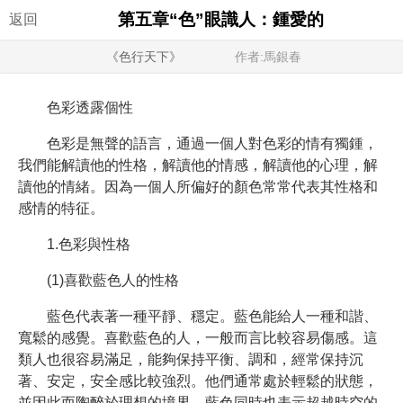
第五章“色”眼識人：鍾愛的
返回
《色行天下》
作者:馬銀春
色彩透露個性
色彩是無聲的語言，通過一個人對色彩的情有獨鍾，
我們能解讀他的性格，解讀他的情感，解讀他的心理，解
讀他的情緒。因為一個人所偏好的顏色常常代表其性格和
感情的特征。
1.色彩與性格
(1)喜歡藍色人的性格
藍色代表著一種平靜、穩定。藍色能給人一種和諧、
寬鬆的感覺。喜歡藍色的人，一般而言比較容易傷感。這
類人也很容易滿足，能夠保持平衡、調和，經常保持沉
著、安定，安全感比較強烈。他們通常處於輕鬆的狀態，
並因此而陶醉於理想的境界。藍色同時也表示超越時空的