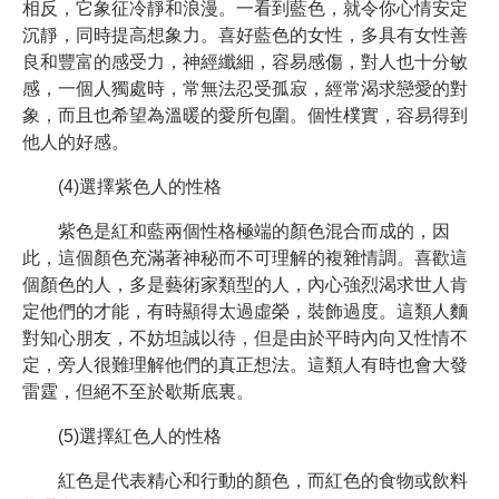
相反，它象征冷靜和浪漫。一看到藍色，就令你心情安定
沉靜，同時提高想象力。喜好藍色的女性，多具有女性善
良和豐富的感受力，神經纖細，容易感傷，對人也十分敏
感，一個人獨處時，常無法忍受孤寂，經常渴求戀愛的對
象，而且也希望為溫暖的愛所包圍。個性樸實，容易得到
他人的好感。
(4)選擇紫色人的性格
紫色是紅和藍兩個性格極端的顏色混合而成的，因
此，這個顏色充滿著神秘而不可理解的複雜情調。喜歡這
個顏色的人，多是藝術家類型的人，內心強烈渴求世人肯
定他們的才能，有時顯得太過虛榮，裝飾過度。這類人麵
對知心朋友，不妨坦誠以待，但是由於平時內向又性情不
定，旁人很難理解他們的真正想法。這類人有時也會大發
雷霆，但絕不至於歇斯底裏。
(5)選擇紅色人的性格
紅色是代表精心和行動的顏色，而紅色的食物或飲料