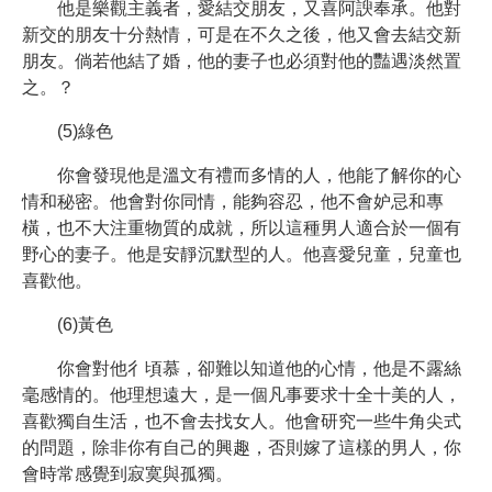
他是樂觀主義者，愛結交朋友，又喜阿諛奉承。他對
新交的朋友十分熱情，可是在不久之後，他又會去結交新
朋友。倘若他結了婚，他的妻子也必須對他的豔遇淡然置
之。？
(5)綠色
你會發現他是溫文有禮而多情的人，他能了解你的心
情和秘密。他會對你同情，能夠容忍，他不會妒忌和專
橫，也不大注重物質的成就，所以這種男人適合於一個有
野心的妻子。他是安靜沉默型的人。他喜愛兒童，兒童也
喜歡他。
(6)黃色
你會對他彳頃慕，卻難以知道他的心情，他是不露絲
毫感情的。他理想遠大，是一個凡事要求十全十美的人，
喜歡獨自生活，也不會去找女人。他會研究一些牛角尖式
的問題，除非你有自己的興趣，否則嫁了這樣的男人，你
會時常感覺到寂寞與孤獨。