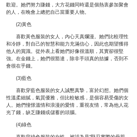
歡迎。她們努力賺錢，大方花錢同時還是個熱衷參加聚會
的人，在晚會上總把自己當重要人物。
(2)黃色
喜歡黃色服裝的女人，內心天真爛漫。她們比較理性
和冷靜，對自己的智慧和能力充滿信心，因此也期望獲得
他人的賞識。從外表上看她們好像很溫順，其實卻很堅
強。在金錢上，她們很豁達，除非手頭真的拮據，否則不
會很在乎錢。
(3)藍色
喜歡穿藍色服裝的女人誠懇真摯，富於幻想。她們個
性溫柔細膩，氣質優雅，但比較敏感，是個容易受傷的女
人。她們憧憬溫情和浪漫的愛情，重視友情，常為他人花
光了錢，缺乏賺錢或儲蓄的頭腦。
(4)綠色
喜歡穿綠色服裝的女性，被認為是“堅忍實際的母親