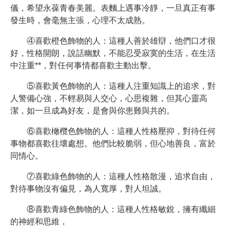
儀，希望永葆青春美麗。表麵上遇事冷靜，一旦真正有事
發生時，會毫無主張，心理不太成熟。
④喜歡橙色飾物的人：這種人善於雄辯，他們口才很
好，性格開朗，說話幽默，不能忍受寂寞的生活，在生活
中注重**，對任何事情都喜歡主動出擊。
⑤喜歡黃色飾物的人：這種人注重知識上的追求，對
人警備心強，不輕易與人交心，心思複雜，但其心靈高
潔，如一旦成為好友，是會與你患難與共的。
⑥喜歡橄欖色飾物的人：這種人性格壓抑，對待任何
事物都喜歡往壞處想。他們比較脆弱，但心地善良，富於
同情心。
⑦喜歡綠色飾物的人：這種人性格散漫，追求自由，
對待事物沒有偏見，為人寬厚，對人坦誠。
⑧喜歡青綠色飾物的人：這種人性格敏銳，擁有纖細
的神經和思維，