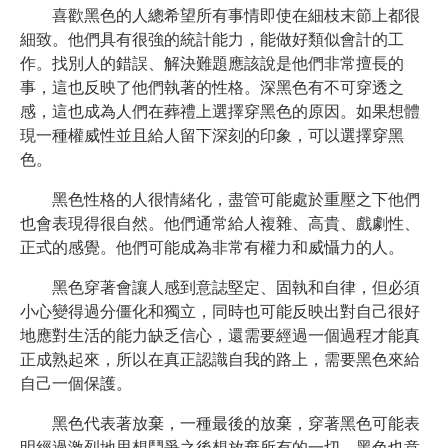
喜歡黑色的人總希望所有事情即使在細枝末節上都很
細致。他們具有很強的統計能力，能做好類似會計的工
作。找別人的錯誤、解決難題應該說是他們非常擅長的
事，這也反映了他們執著的性格。深黑色有不可穿透之
感，這也成為人們在葬禮上選擇穿黑色的原因。如果想體
現一種權威性並且給人留下深刻的印象，可以選擇穿黑
色。
黑色性格的人很情緒化，盡管可能處於重壓之下他們
也會表現得很自然。他們通常給人複雜、高貴、戲劇性、
正式的感覺。他們可能成為非常有權力和威懾力的人。
黑色穿著會讓人感到意誌堅定、固執和自律，但必須
小心變得過分僵化和獨立，同時也可能反映出對自己很好
地應對生活的能力缺乏信心，還需要經過一個過程才能真
正成熟起來，所以在真正認識自我的路上，需要黑色來給
自己一個保護。
黑色代表著放棄，一種最後的放棄，穿著黑色可能表
明經過激烈地思想鬥爭之後想放棄所有的一切。黑色也意