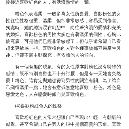
較接近喜歡紅色的人，有活潑熱情的一麵。
粉色代表溫柔，一般多為女性所喜愛。喜歡粉色的女
性往往性格穩重、溫柔，但卻非常敏感，容易受到傷害。
獨處時，她們總沉浸在幻想中，向往著浪漫的愛情和完美
的婚姻。喜歡粉色的男性大多也有著溫柔的個性，心胸比
較寬廣，可是他們已經非常敏感了，但似乎還希望自己看
起來更敏感一些。喜歡粉色的人對各種事物都容易產生興
趣，但卻不願主動探究，有依賴他人的傾向。
有一個有趣的現象。有的女性原本對粉色沒有特殊的
感情，既不特別喜歡也不十分討厭，但是有一天她會突然
愛上粉色。這肯定與她想得到男性的關注有關。為了讓自
己顯得溫柔一點，她會有意或無意地喜歡上粉色。粉色是
戀愛之色，人在戀愛時傾向於喜歡粉色。
(4)喜歡粉紅色人的性格
喜歡粉紅色的人常常想讓自己呈現出年輕、有朝氣的
感覺。甚至希望自己在旁人的眼中是個高貴的形象。喜歡