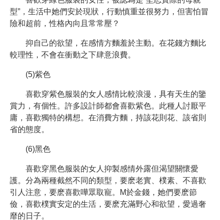
型”，生活中她們安於現狀，行動慎重並很努力，但害怕冒
險和超前，性格內向且常常壓？
抑自己的欲望，在感情方麵羞於主動。在花錢方麵比
較理性，不會在衝動之下肆意浪費。
(5)紫色
喜歡穿紫色服裝的女人感情比較浪漫，具有天生的鑒
賞力，有個性。許多設計師都會喜歡紫色。此種人討厭平
庸，喜歡獨特的構想。在消費方麵，持該花則花、該省則
省的態度。
(6)黑色
喜歡穿黑色服裝的女人抑製感情外露但渴望關懷愛
護。分為兩種截然不同的類型，要麽老實、樸素、不喜歡
引人注意，要麽喜歡嘩眾取寵。M於金錢，她們要麽節
儉，喜歡樸實安定的生活，要麽充滿野心和欲望，愛過奢
靡的日子。