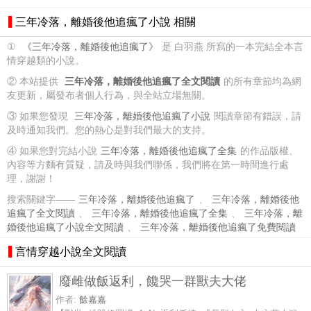
三年冷落，離婚後他追瘋了小說 相關
①
《三年冷落，離婚後他追瘋了》
是 白羽燕 所寫的一本完結全本言
情穿越類的小說。
② 本站提供
三年冷落，離婚後他追瘋了全文閱讀
的所有章節均為網
友更新，屬發布者個人行為，與全站立場無關。
③ 如果您發現
三年冷落，離婚後他追瘋了小說
閱讀章節有錯誤，請
及時通知我們。您的熱心是對我們最大的支持。
④ 如果您對完結小說
三年冷落，離婚後他追瘋了全集
的作品版權、
內容等方麵有質疑，請及時與我們聯係，我們將在第一時間進行處
理，謝謝！
搜索關鍵字——
三年冷落，離婚後他追瘋了
、
三年冷落，離婚後他
追瘋了全文閱讀
、
三年冷落，離婚後他追瘋了全集
、
三年冷落，離
婚後他追瘋了小說全文閱讀
、
三年冷落，離婚後他追瘋了免費閱讀
言情穿越小說全文閱讀
廢雌做飯返利，饞哭一群獸夫大佬
作者:
餘嘉嘉