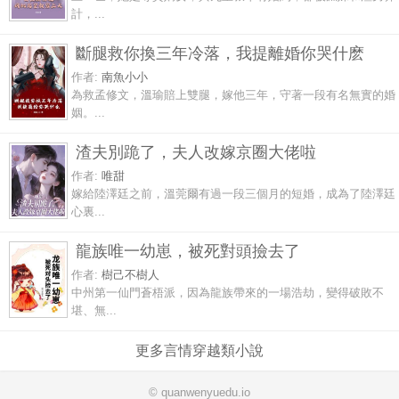
計，...
斷腿救你換三年冷落，我提離婚你哭什麽
作者:
南魚小小
為救孟修文，溫瑜賠上雙腿，嫁他三年，守著一段有名無實的婚
姻。...
渣夫別跪了，夫人改嫁京圈大佬啦
作者:
唯甜
嫁給陸澤廷之前，溫莞爾有過一段三個月的短婚，成為了陸澤廷
心裏...
龍族唯一幼崽，被死對頭撿去了
作者:
樹己不樹人
中州第一仙門蒼梧派，因為龍族帶來的一場浩劫，變得破敗不
堪、無...
更多言情穿越類小說
© quanwenyuedu.io