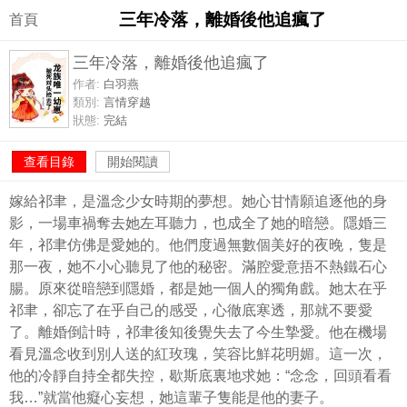
三年冷落，離婚後他追瘋了
首頁
三年冷落，離婚後他追瘋了
作者:
白羽燕
類別:
言情穿越
狀態:
完結
查看目錄
開始閱讀
嫁給祁聿，是溫念少女時期的夢想。她心甘情願追逐他的身
影，一場車禍奪去她左耳聽力，也成全了她的暗戀。隱婚三
年，祁聿仿佛是愛她的。他們度過無數個美好的夜晚，隻是
那一夜，她不小心聽見了他的秘密。滿腔愛意捂不熱鐵石心
腸。原來從暗戀到隱婚，都是她一個人的獨角戲。她太在乎
祁聿，卻忘了在乎自己的感受，心徹底寒透，那就不要愛
了。離婚倒計時，祁聿後知後覺失去了今生摯愛。他在機場
看見溫念收到別人送的紅玫瑰，笑容比鮮花明媚。這一次，
他的冷靜自持全都失控，歇斯底裏地求她：“念念，回頭看看
我…”就當他癡心妄想，她這輩子隻能是他的妻子。