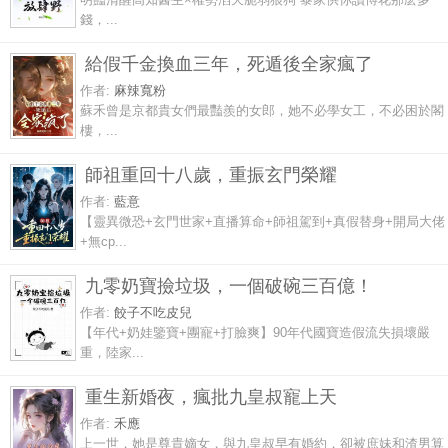
錢，...
給假千金換血三年，死遁後全家瘋了
作者:
麻辣寬粉
蘇禾曾是京都貴女們最豔羨的女郎，她不必學女工，不必困於閣
樓，...
師祖重回十八歲，重振玄門榮耀
作者:
藍意
【靈異微恐+玄門世家+直播算命+師祖駕到+真假替身+開局大佬
+無cp...
九零奶寶撿垃圾，一個破碗三百億！
作者:
餃子不吃皮兒
【年代+奶娃鑒寶+團寵+打臉爽】90年代國寶造假流失損壞嚴
重，陸家...
重生新婚夜，瘋批九皇叔寵上天
作者:
禾應
上一世，她是尊貴嫡女，與九皇叔早有婚約，卻被庶妹和渣男算