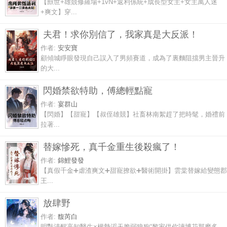
【獸世+雄競修羅場+1vN+返利係統+成長型女主+女主萬人迷
+爽文】穿...
夫君！求你別信了，我家真是大反派！
作者:
安安寶
顧傾城睜眼發現自己誤入了男頻賽道，成為了裏麵阻擋男主晉升
的大...
閃婚禁欲特助，傅總輕點寵
作者:
宴群山
【閃婚】【甜寵】【叔侄雄競】社畜林南絮趕了把時髦，婚禮前
拉著...
替嫁慘死，真千金重生後殺瘋了！
作者:
錦鯉發發
【真假千金➕虐渣爽文➕甜寵撩欲➕醫術開掛】雲棠替嫁給變態郡
王...
放肆野
作者:
馥芮白
明豔清醒高知醫生×權勢滔天脆弱狼狗“黎家供你讀博花那麽多