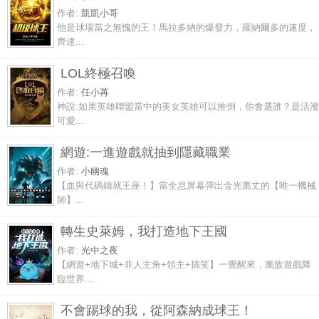
作者:
凱凱小哥
他是球場當之無愧的王！馬拉多納的爆發力，羅納爾多的速度，
齊達...
LOL終極召喚
作者:
任小苒
神說:如果英雄聯盟當中的美女英雄可以推倒，你會選誰？是活潑
可愛...
網遊:一進遊戲就抽到隱藏職業
作者:
小幽魂
【血與代碼鑄就王座！】當全息屏幕彈出金光萬丈的【唯一機械
師】...
轉生史萊姆，我打造地下王國
作者:
光中之夜
【網遊+地下城+非人主角+領主+搞笑】一覺醒來，萬族遊戲降
臨世界...
不會踢球的我，從阿森納成球王！