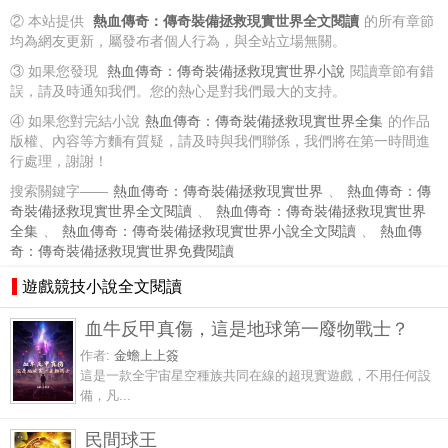
② 本站提供
熱血傳奇：傳奇裝備拯救現實世界全文閱讀
的所有章節
均為網友更新，屬發布者個人行為，與全站立場無關。
③ 如果您發現
熱血傳奇：傳奇裝備拯救現實世界小說
閱讀章節有錯
誤，請及時通知我們。您的熱心是對我們最大的支持。
④ 如果您對完結小說
熱血傳奇：傳奇裝備拯救現實世界全集
的作品
版權、內容等方麵有質疑，請及時與我們聯係，我們將在第一時間進
行處理，謝謝！
搜索關鍵字——
熱血傳奇：傳奇裝備拯救現實世界
、
熱血傳奇：傳
奇裝備拯救現實世界全文閱讀
、
熱血傳奇：傳奇裝備拯救現實世界
全集
、
熱血傳奇：傳奇裝備拯救現實世界小說全文閱讀
、
熱血傳
奇：傳奇裝備拯救現實世界免費閱讀
遊戲競技小說全文閱讀
血牛反甲真傷，這是地球第一廢物戰士？
作者:
金蟾上上簽
這是一款全宇宙星空種族共同在線的超現實遊戲，不用任何設
備，凡...
民間球王