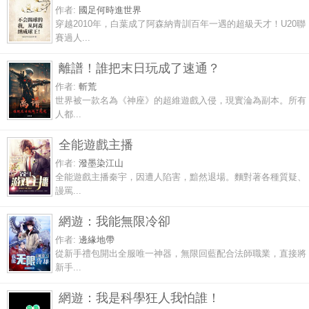
作者:
國足何時進世界
穿越2010年，白葉成了阿森納青訓百年一遇的超級天才！U20聯
賽過人...
離譜！誰把末日玩成了速通？
作者:
斬荒
世界被一款名為《神座》的超維遊戲入侵，現實淪為副本。所有
人都...
全能遊戲主播
作者:
潑墨染江山
全能遊戲主播秦宇，因遭人陷害，黯然退場。麵對著各種質疑、
謾罵...
網遊：我能無限冷卻
作者:
邊緣地帶
從新手禮包開出全服唯一神器，無限回藍配合法師職業，直接將
新手...
網遊：我是科學狂人我怕誰！