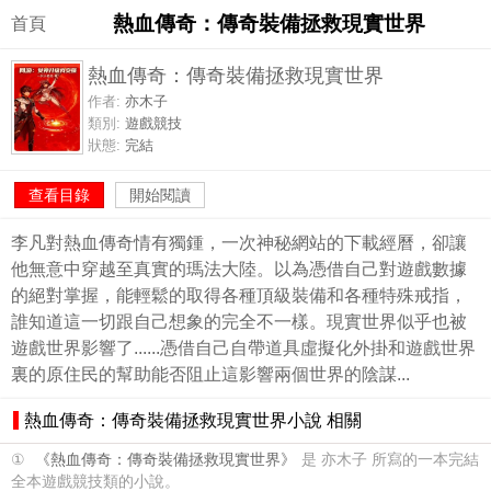
熱血傳奇：傳奇裝備拯救現實世界
首頁
熱血傳奇：傳奇裝備拯救現實世界
作者:
亦木子
類別:
遊戲競技
狀態:
完結
查看目錄
開始閱讀
李凡對熱血傳奇情有獨鍾，一次神秘網站的下載經曆，卻讓
他無意中穿越至真實的瑪法大陸。以為憑借自己對遊戲數據
的絕對掌握，能輕鬆的取得各種頂級裝備和各種特殊戒指，
誰知道這一切跟自己想象的完全不一樣。現實世界似乎也被
遊戲世界影響了......憑借自己自帶道具虛擬化外掛和遊戲世界
裏的原住民的幫助能否阻止這影響兩個世界的陰謀...
熱血傳奇：傳奇裝備拯救現實世界小說 相關
①
《熱血傳奇：傳奇裝備拯救現實世界》
是 亦木子 所寫的一本完結
全本遊戲競技類的小說。