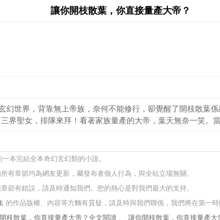
讓你開枝散葉，你直接量產大帝？
越玄幻世界，背靠無上帝族，奈何不能修行，卻覺醒了開枝散葉
，三界聖女，排隊來拜！看著家族量產的大帝，葉天無奈一笑。
寫的一本完結全本奇幻玄幻類的小說。
的所有章節均為網友更新，屬發布者個人行為，與全站立場無關。
讀章節有錯誤，請及時通知我們。您的熱心是對我們最大的支持。
集
的作品版權、內容等方麵有質疑，請及時與我們聯係，我們將在第一時
開枝散葉，你直接量產大帝？全文閱讀
、
讓你開枝散葉，你直接量產大