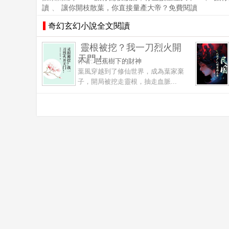
讀
、
讓你開枝散葉，你直接量產大帝？免費閱讀
奇幻玄幻小說全文閱讀
靈根被挖？我一刀烈火開
天門！
作者:
芭蕉樹下的財神
葉風穿越到了修仙世界，成為葉家棄
子，開局被挖走靈根，抽走血脈...