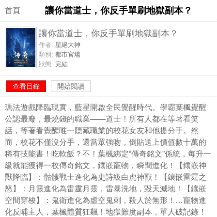
讓你當道士，你反手單刷地獄副本？
首頁
讓你當道士，你反手單刷地獄副本？
作者:
星絕大神
類別:
都市官場
狀態:
完結
查看目錄
開始閱讀
瑪法遊戲降臨現實，藍星開啟全民覺醒時代。學霸葉楓覺醒
公認最廢，最燒錢的職業——道士！所有人都在等著看笑
話，等著看覺醒唯一隱藏職業的校花女友和他提分手。然
而，校花不僅沒分手，還當眾強吻，倒貼送上價值數十萬的
稀有技能書！吃軟飯？不！葉楓綁定“傳奇銘文”係統，每升一
級就能獲得一枚傳奇銘文，鑲嵌寵物，瞬間進化！【鑲嵌神
獸降臨】：骷髏戰士進化為史詩級白虎神獸！【鑲嵌雷霆之
怒】：月靈進化為雷霆月靈，雷暴洗地，毀天滅地！【鑲嵌
空間穿梭】：鬼衛進化為虛空鬼刺，殺人於無形！…寵物進
化反哺主人，葉楓體質狂飆！地獄難度副本，單人破記錄！