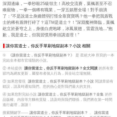
深淵邊緣，一拳秒殺25級領主！高校交流賽，葉楓甚至不召
喚寵物，一拳一個稀有職業，一穿五鎮壓全場！對手崩潰
了：“不是說道士身嬌體弱打怪全靠寶寶嗎？他一拳把我盾戰
士的稀有盾牌打碎了？這TM是道士？！”深淵魔神降臨，葉楓
屹立於蒼穹之上，身後白虎咆哮，冰鳳展翅，雷霆洗地…“抱
歉，我是道士，但我習慣用拳頭講道理！”
讓你當道士，你反手單刷地獄副本？小說 相關
①
《讓你當道士，你反手單刷地獄副本？》
是 星絕大神 所寫的一本
完結全本都市官場類的小說。
② 本站提供
讓你當道士，你反手單刷地獄副本？全文閱讀
的所有章
節均為網友更新，屬發布者個人行為，與全站立場無關。
③ 如果您發現
讓你當道士，你反手單刷地獄副本？小說
閱讀章節有
錯誤，請及時通知我們。您的熱心是對我們最大的支持。
④ 如果您對完結小說
讓你當道士，你反手單刷地獄副本？全集
的作
品版權、內容等方麵有質疑，請及時與我們聯係，我們將在第一時間
進行處理，謝謝！
搜索關鍵字——
讓你當道士，你反手單刷地獄副本？
、
讓你當道