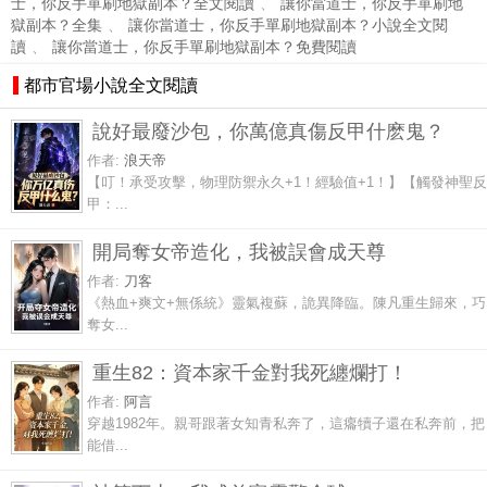
士，你反手單刷地獄副本？全文閱讀
、
讓你當道士，你反手單刷地
獄副本？全集
、
讓你當道士，你反手單刷地獄副本？小說全文閱
讀
、
讓你當道士，你反手單刷地獄副本？免費閱讀
都市官場小說全文閱讀
說好最廢沙包，你萬億真傷反甲什麽鬼？
作者:
浪天帝
【叮！承受攻擊，物理防禦永久+1！經驗值+1！】【觸發神聖反
甲：...
開局奪女帝造化，我被誤會成天尊
作者:
刀客
《熱血+爽文+無係統》靈氣複蘇，詭異降臨。陳凡重生歸來，巧
奪女...
重生82：資本家千金對我死纏爛打！
作者:
阿言
穿越1982年。親哥跟著女知青私奔了，這癟犢子還在私奔前，把
能借...