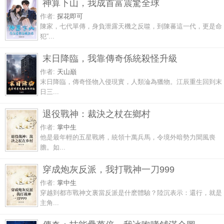
神算下山，我成首富震驚全球
作者:
探花即可
陳家，七代單傳，身負泄露天機之反噬，到陳蕃這一代，更是命
犯“...
末日降臨，我靠傳奇係統殺怪升級
作者:
天山巔
末日降臨，傳奇怪物入侵現實，人類淪為獵物。江辰重生回到末
日三...
退役戰神：裁決之杖在鄉村
作者:
掌中生
他是最年輕的五星戰將，統領十萬兵馬，令境外暗勢力聞風喪
膽。如...
穿成炮灰反派，我打戰神一刀999
作者:
掌中生
穿越到都市戰神文裏當反派是什麽體驗？陸沉表示：還行，就是
主角...